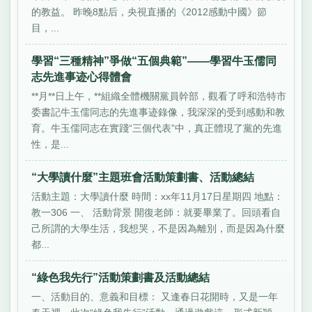
的教益。 昨晚8點后，央視直播的《2012感動中國》節
目，...
學習“三種精神”爭做“五個典範”——學習牛玉儒同
志先進事迹心得體會
**月**日上午，**組織全體機關黨員幹部，觀看了呼和浩特市
委書記牛玉儒同志的先進事迹錄像，我深深的受到感動和教
育。牛玉儒同志在實踐“三個代表”中，真正體現了黨的先進
性，是...
“大學讀什麼”主題班會活動策劃書、活動總結
活動主題：大學讀什麼 時間：xx年11月17日星期四 地點：
教一306 一、 活動背景 開復老師：就要畢業了。回頭看自
己所謂的大學生活，我想哭，不是因為離別，而是因為什麼
都...
“綠色我先行”活動策劃書及活動總結
一、活動目的、意義和目標： 又逢春日花開時，又是一年