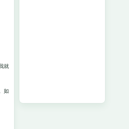
我就
。如