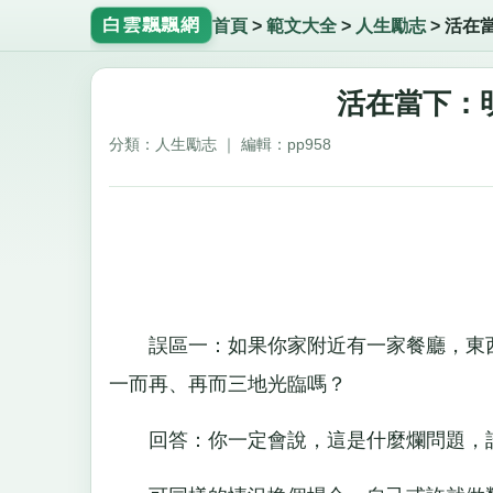
白雲飄飄網
首頁
>
範文大全
>
人生勵志
>
活在
活在當下：
分類：人生勵志 ｜ 編輯：pp958
誤區一：如果你家附近有一家餐廳，東西
一而再、再而三地光臨嗎？
回答：你一定會說，這是什麼爛問題，誰