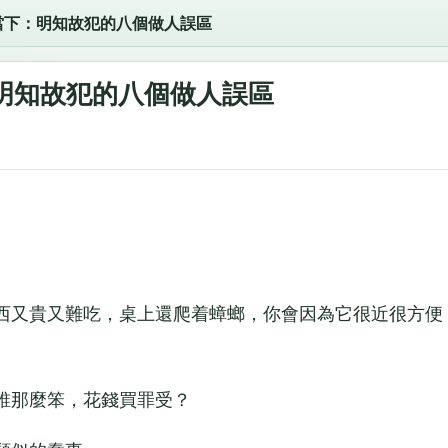
當下：明知故犯的八個做人誤區
明知故犯的八個做人誤區
又貴又難吃，桌上還爬着蟑螂，你會因為它很近很方便
那麼笨，花錢買罪受？