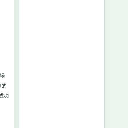
場
鐘的
成功