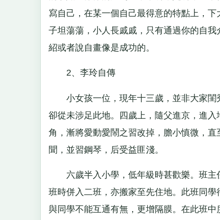
寫自己，在某一個自己最得意的特點上，下
子坦蕩蕩，小人長戚戚，只有通過你的自我
紹或者說自畫像是成功的。
2、李玲自傳
小女孩一位，現年十三歲，並非大家閨秀，
卻從未涉足此地。四歲上，隨父進京，進入
角，漸將愛動愛鬧之習改掉，膽小慎微，直
聞，並習鋼琴，后受益匪淺。
六歲半入小學，低年級時甚歡樂。班主任
班時併入二班，亦搬家至先住地。此班同學
與同學不能互通有無，更增隔膜。在此班中