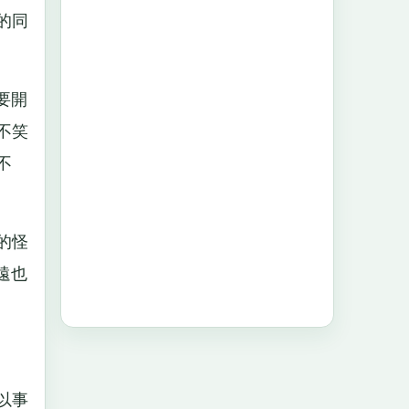
的同
要開
不笑
不
的怪
遠也
以事