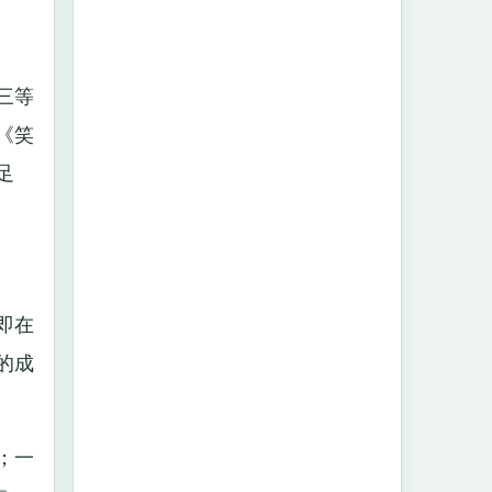
三等
《笑
足
即在
的成
；一