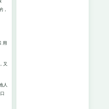
詼
的，
 用
，又
地人
嘆口