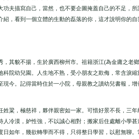
大功夫描寫自己，當然，也不要企圖掩蓋自己的不足，所
介紹，看到一個立體的生動的磊落的你，這才說明你的自
其貌不揚，生於廣西柳州市。祖籍浙江(為金庸之老鄉
地科院幼兒園。人生地不熟，受小朋友之欺侮，常含淚縮
至現今。記得當時住於一小院，母親教之讀幼兒書報，增
姓粱，極慈祥，夥伴親密如一家。可惜好景不長，三年
待人冷漠，妒性強，不以誠心相對；搬家后住處離小學甚
度日如年，幾欲轉學而不得，只得整日學習，以慰無聊。