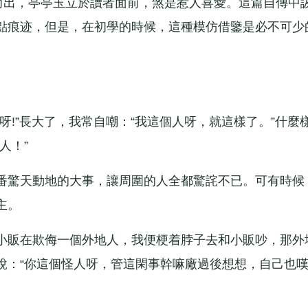
穎而出，亭亭玉立於讀者面前，煞是惹人喜愛。這篇自傳中
點痕迹，但是，在初學的時候，這種模仿借鑒是必不可少
”長大了，我常自嘲：“我這個人呀，就這樣了。”什麼樣
人！”
驚天動地的大事，讓周圍的人全都驚詫不已。可有時候
主。
販在欺侮一個外地人，我便梗着脖子去和小販吵，那外
說：“你這個怪人呀，管這閑事幹嘛廠過後想想，自己也