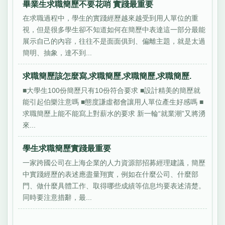
畢業生求職簡歷不要花哨 實踐最重要
在求職過程中，學生的實踐經歷越來越受到用人單位的重
視，但是很多學生卻不知道如何在簡歷中表達這一部分最能
展示自己的內容，往往不是面面俱到、偏離主題，就是太過
簡明、抽象，達不到...
求職簡歷該怎麼寫,求職簡歷,求職簡歷,求職簡歷.
■大學生100份簡歷只有10份符合要求 ■設計精美的簡歷就
能引起伯樂注意嗎 ■態度謙虛都會讓用人單位產生好感嗎 ■
求職簡歷上能不能寫上對薪水的要求 新一輪“就業潮”又將湧
來...
學生求職簡歷實踐最重要
一家跨國公司在上海企業的人力資源部招募經理建議，簡歷
中實踐經歷的表述應盡量翔實，例如在什麼公司、什麼部
門、做什麼具體工作、取得哪些成績等信息均要表述清楚。
同時要注意措辭，最...