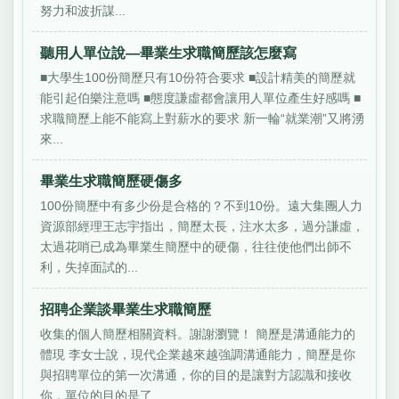
努力和波折謀...
聽用人單位說—畢業生求職簡歷該怎麼寫
■大學生100份簡歷只有10份符合要求 ■設計精美的簡歷就
能引起伯樂注意嗎 ■態度謙虛都會讓用人單位產生好感嗎 ■
求職簡歷上能不能寫上對薪水的要求 新一輪“就業潮”又將湧
來...
畢業生求職簡歷硬傷多
100份簡歷中有多少份是合格的？不到10份。遠大集團人力
資源部經理王志宇指出，簡歷太長，注水太多，過分謙虛，
太過花哨已成為畢業生簡歷中的硬傷，往往使他們出師不
利，失掉面試的...
招聘企業談畢業生求職簡歷
收集的個人簡歷相關資料。謝謝瀏覽！ 簡歷是溝通能力的
體現 李女士說，現代企業越來越強調溝通能力，簡歷是你
與招聘單位的第一次溝通，你的目的是讓對方認識和接收
你，單位的目的是了...