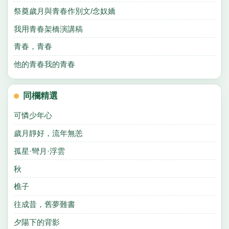
祭奠歲月與青春作別文/念奴嬌
我用青春架橋演講稿
青春，青春
他的青春我的青春
同欄精選
可憐少年心
歲月靜好，流年無恙
孤星·彎月·浮雲
秋
樵子
往成昔，舊夢難書
夕陽下的背影