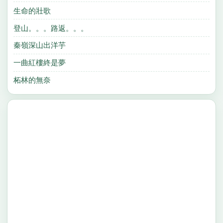
生命的壯歌
登山。。。路返。。。
秦嶺深山出洋芋
一曲紅樓終是夢
柘林的無奈