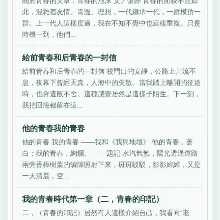
關於青春的文章：青春的泡沫 文／張婷 青春的面貌不過如
此，混雜着友情、青澀、理想，一代繼承一代，一群模仿一
群。上一代人這樣度過，我在不知不覺中也這樣重複。只是
時機一到，他們...
給前青春和后青春的一封信
給前青春和后青春的一封信 校門口的安靜，公路上川流不
息，夜幕下曾經天真，人海中的失散。當我踏上離開的征途
時，也會這般不舍。這種感覺居然是這樣子陌生。下一刻，
我把回憶都留在這...
他的青春我的青春
他的青春 我的青春 ——我和《我與地壇》 他的青春，蒼
白；我的青春，絢爛。 ——題記 水汽氤氳，陽光透過道路
兩旁香樟樹葉的罅隙照射下來，斑斑駁駁，影影綽綽，又是
一天清晨，空...
我的青春時代第一章（二，青春的印記）
二，（青春的印記）居然有人這樣介紹自己，我看向“老