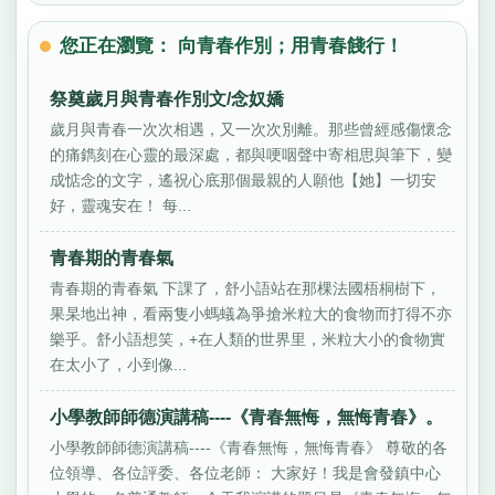
您正在瀏覽： 向青春作別；用青春餞行！
祭奠歲月與青春作別文/念奴嬌
歲月與青春一次次相遇，又一次次別離。那些曾經感傷懷念
的痛鐫刻在心靈的最深處，都與哽咽聲中寄相思與筆下，變
成惦念的文字，遙祝心底那個最親的人願他【她】一切安
好，靈魂安在！ 每...
青春期的青春氣
青春期的青春氣 下課了，舒小語站在那棵法國梧桐樹下，
果杲地出神，看兩隻小螞蟻為爭搶米粒大的食物而打得不亦
樂乎。舒小語想笑，+在人類的世界里，米粒大小的食物實
在太小了，小到像...
小學教師師德演講稿----《青春無悔，無悔青春》。
小學教師師德演講稿----《青春無悔，無悔青春》 尊敬的各
位領導、各位評委、各位老師： 大家好！我是會發鎮中心