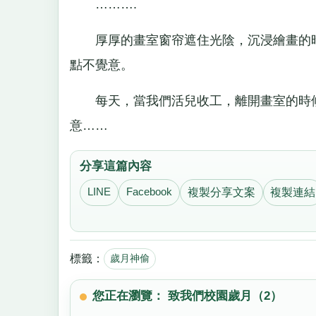
……….
厚厚的畫室窗帘遮住光陰，沉浸繪畫的時
點不覺意。
每天，當我們活兒收工，離開畫室的時候
意……
分享這篇內容
LINE
Facebook
複製分享文案
複製連結
標籤：
歲月神偷
您正在瀏覽： 致我們校園歲月（2）