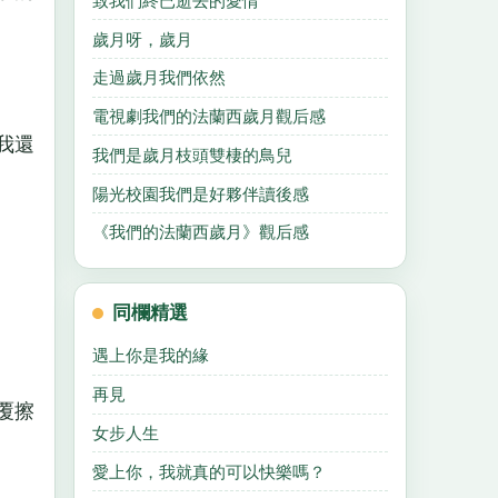
致我們終已逝去的愛情
歲月呀，歲月
走過歲月我們依然
電視劇我們的法蘭西歲月觀后感
我還
我們是歲月枝頭雙棲的鳥兒
陽光校園我們是好夥伴讀後感
《我們的法蘭西歲月》觀后感
同欄精選
遇上你是我的緣
再見
覆擦
女步人生
愛上你，我就真的可以快樂嗎？