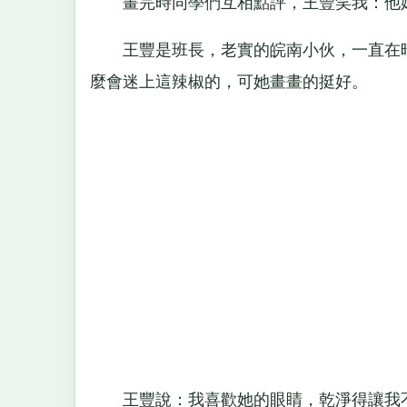
畫完時同學們互相點評，王豐笑我：他媽
王豐是班長，老實的皖南小伙，一直在暗戀
麼會迷上這辣椒的，可她畫畫的挺好。
王豐說：我喜歡她的眼睛，乾淨得讓我