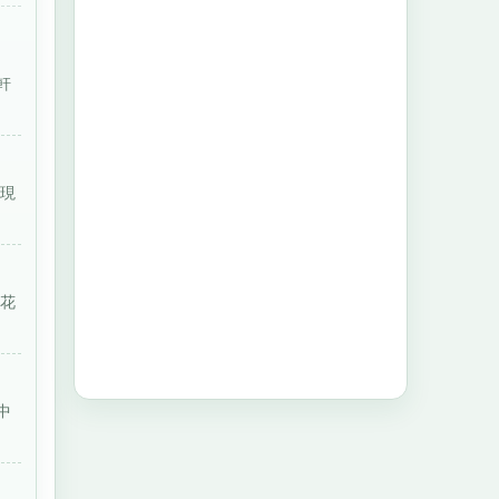
軒
是現
蘭花
中