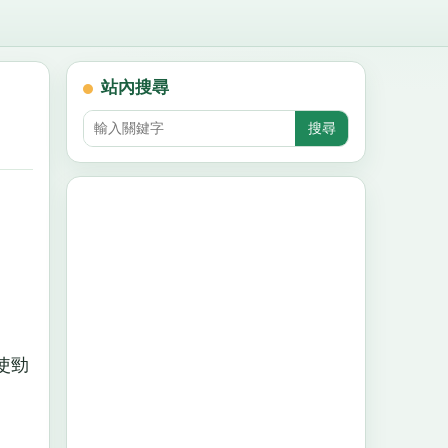
站內搜尋
使勁