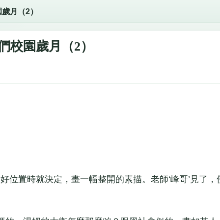
園歲月（2）
們校園歲月（2）
好位置時就決定，畫一幅整開的素描。老師‘峰哥’見了，