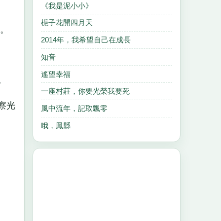
《我是泥小小》
梔子花開四月天
。
2014年，我希望自己在成長
知音
遙望幸福
。
一座村莊，你要光榮我要死
察光
風中流年，記取飄零
哦，鳳縣