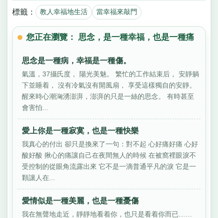
標籤：
教人幸福地生活
當幸福來敲門
您正在瀏覽： 思念，是一種幸福，也是一種痛
思念是一種病，幸福是一種傷。
氣溫，37攝氏度， 陽光美魅。 繁忙的工作結束后， 安靜躺
下並睡着， 沒有冷氣沒有開風扇， 享受這樣獨自的安靜。
醒來時心潮洶湧澎湃，澎湃的只是一絲的思念。 有時甚至
會害怕...
愛上你是一種寂寞，也是一種快樂
我真心的付出 卻只是換來了一句：對不起 心好痛好痛 心好
酸好酸 揪心的痛讓自己在夜間無人的時候 在被窩裡眼淚不
受控制的從眼角流露出來 它不是一滴普通平凡的淚 它是一
顆讓人在...
愛情似是一種美麗，也是一種憂傷
我在無聲地走近，靜靜地看着你，也只是看着你而已……