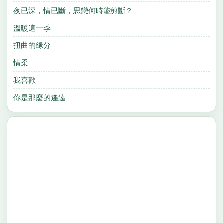
夜已深，情已斷，思戀何時能剪斷？
溫暖這一季
扭曲的緣分
情柔
我喜歡
你是那麼的遙遠