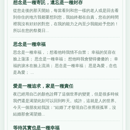
想念是一種寄託，遺忘是一種封存
從您走後的那天開始，每當看到和您一樣的老人或是回去看
到你住的地方我都要想到您，我始終都在自責，您在的時間
裡我沒有好好的對您，在我的能力之內至少我能給予您的！
所以在您的祭奠日...
思念是一種幸福
思念是一種幸福，；想着他時我情不自禁； 幸福的笑容在
臉上蕩漾； 思念是一種幸福； 想他時我會變得傻傻的； 幸
福的淚水在臉上流淌； 思念是一種幸福； 思是為愛，念也
是為愛； ...
愛是一種追求，家是一種責任
夜已經用自己的顏色詮釋了這個世界的變更，但是很多時候
我們還是渴望此刻可以回到昨天。或許，這就是人的世界。
今天一個朋友給我說：“結婚了才發現自己依舊很孤單，沒
結婚那會渴望婚...
等待其實也是一種幸福