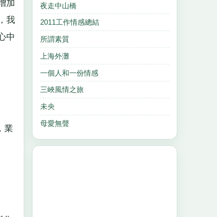
增加
夜走中山橋
，我
2011工作情感總結
心中
所謂素質
上海外灘
一個人和一份情感
三峽風情之旅
未央
母愛無聲
，業