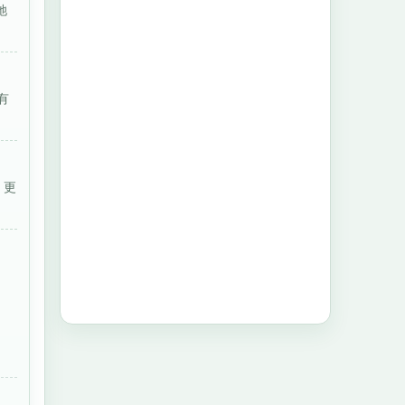
她
有
》更