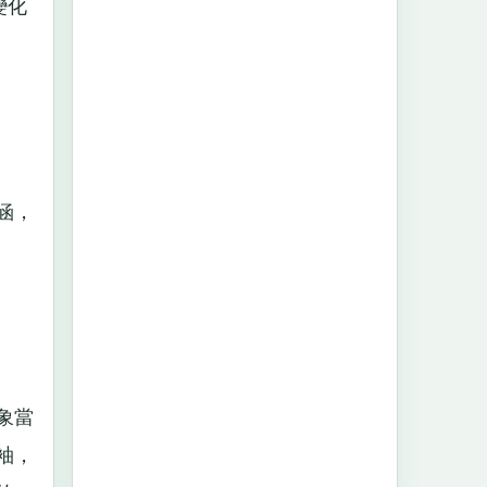
變化
涵，
象當
袖，