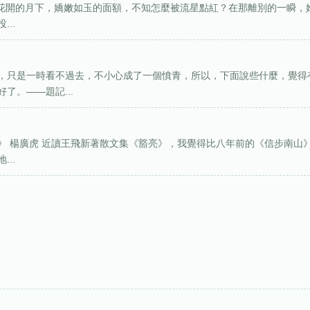
是在玫瑰花開的月下，嬌嫩如玉的面額，不知怎麼被流星點紅？在那離別的一瞬，
..
，只是一時看不過去，不小心成了一個憤青，所以，下面說些什麼，覺得
了。——題記...
豁亮》 楊廣虎 近讀王飛新著散文集《豁亮》，我覺得比八年前的《信步南山
..