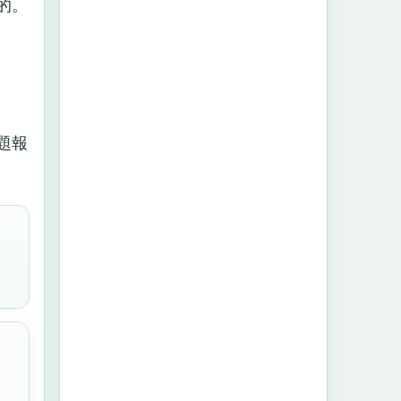
的。
題報