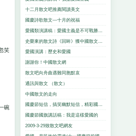
十二月散文吧推薦閱讀美文
國慶詩歌散文—十月的祝福
愛國類演講稿：愛國主義是不可戰勝的力量
史榮東的散文詩《回眸》獲中國散文學會2012年全國散文作家論壇一等獎。
忽笑
愛國演講：歷史和愛國
謝謝你！中國散文網
散文吧向舟曲遇難同胞默哀
通訊與散文 （散文）
中國散文的走向
國慶節短信，搞笑幽默短信，精彩國慶節短信匯總
一碗
國慶節國旗講話稿：我是這樣愛國的
2009-3-29致散文吧網友