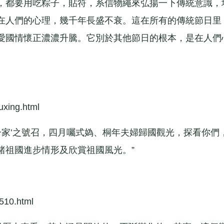
都要用吃粽子，貼符，系信物繩來弘揚一下傳統意識，
在人們的心理，幾千年長盛不衰。這在所有的傳統節日里
愛國情懷正濃濃升騰。它別於其他節日的根本，是在人們
xing.html
家’之號召，四月囑式媯、桐年夫婦歸國觀光，探看你們
睹祖國進步情形及欣賞祖國風光。”
510.html