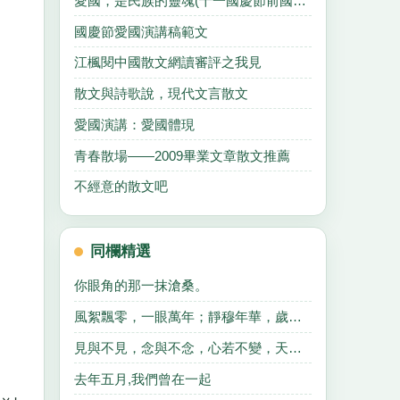
愛國，是民族的靈魂(十一國慶節前國旗下的講話)
國慶節愛國演講稿範文
江楓閱中國散文網讀審評之我見
散文與詩歌說，現代文言散文
愛國演講：愛國體現
青春散場——2009畢業文章散文推薦
不經意的散文吧
同欄精選
你眼角的那一抹滄桑。
風絮飄零，一眼萬年；靜穆年華，歲月安好、、、、、、
見與不見，念與不念，心若不變，天地不變。
去年五月,我們曾在一起