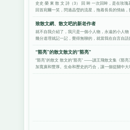
史史 榮 東 散 文 詩（3） 回 眸 一次回眸，
回首宛爾一笑，閃過晶瑩的流星，拖着長長的情絲，投.
致散文網、散文吧的新老作者
就不自我介紹了，我只是一個小人物，永遠的小人物
幾分道理就記一記，覺得無聊的，就當我在自言自語好
“豁亮”的散文散文的“豁亮”
“豁亮”的散文 散文的“豁亮” ——讀王飛散文集《
加寬廣和豐厚。生命和歷史的巧合，讓一個從關中大地.