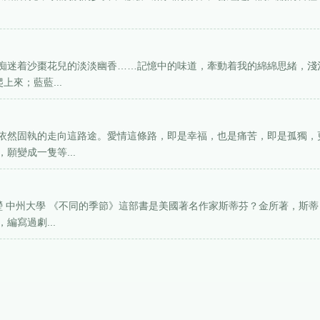
痴迷着沙棗花兒的淡淡幽香……記憶中的味道，牽動着我的綿綿思緒，淺
來；藍藍...
依然固執的走向這路途。愛情這條路，即是幸福，也是痛苦，即是孤獨，
願變成一隻等...
瑩 中州大學 《不同的季節》這部書是美國著名作家斯蒂芬？金所著，斯蒂
編寫過劇...