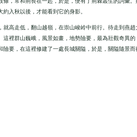
條，常和荊長在一起，於是，便有了荊棘叢生的詞彙。
大約入秋以後，才能看到它的身影。
就高走低，翻山越嶺，在崇山峻岭中前行。待走到燕趙
。這裡群山巍峨，風景如畫，地勢險要，最為壯觀奇異的
和險要，在這裡修建了一處長城關隘，於是，關隘隨景而