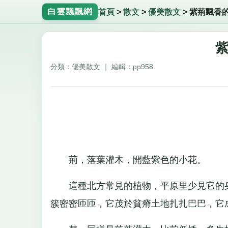
白雲飄飄網
首頁
>
散文
>
優美散文
>
紫荊飄香
分類：優美散文 ｜ 編輯：pp958
荊，落葉灌木，開藍紫色的小花。
這種北方常見的植物，平原里少見它的身
簇密密匝匝，它茂於貧瘠土地扎扎巴巴，它