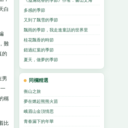
《溢滿花香的季節》作者：書山文海
天白
多感的季節
又到了飄雪的季節
飄雨的季節，我走進童話的世界里
編
桂花飄香的時節
，難
錯過紅葉的季節
真的
夏天，做夢的季節
在男
同欄精選
了一
衡山之旅
的稱
夢在燃起熊熊火苗
峨眉山金頂情思
青春漏下的年華
着比