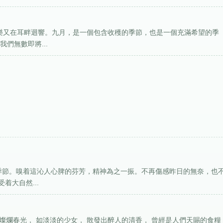
音樂又在耳畔迴響。九月，是一個包含收穫的季節，也是一個充滿希望的季
們無數即將...
的季節。嗅着這沁人心脾的芬芳，精神為之一振。不再傷感昨日的無奈，也
着大自然...
抹燦爛春光， 如淡淡的少女， 散發出醉人的清香， 曾經是人們天賜的食糧