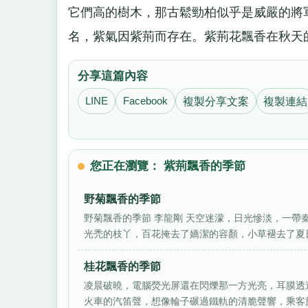
它們高的樹木，那古鬆勁柏似乎是威嚴的將
名，紫氣因紫荊而存在。紫荊花飄香在秋天
分享這篇內容
LINE
Facebook
複製分享文案
複製連結
您正在瀏覽： 紫荊飄香的季節
野菊飄香的季節
野菊飄香的季節 李龍剛 天空迷濛，日光慘淡，一
光禿的枝丫，百花掩去了嬌潔的容顏，小草褪去了夏日
桂花飄香的季節
凌晨破曉，電腦熒光屏還在閃爍那一方光亮，耳膜透
火車的汽笛聲，想像輪子碾過鐵軌的清脆聲響，乘客旅