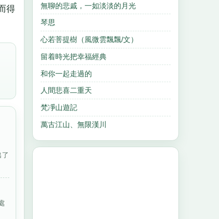
無聊的悲戚，一如淡淡的月光
而得
琴思
心若菩提樹（風微雲飄飄/文）
留着時光把幸福經典
和你一起走過的
人間悲喜二重天
梵凈山遊記
萬古江山、無限漢川
出了
處