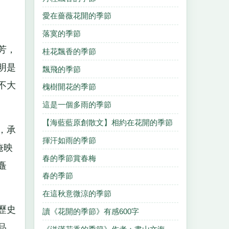
愛在薔薇花開的季節
落寞的季節
芳，
桂花飄香的季節
明是
飄飛的季節
不大
槐樹開花的季節
這是一個多雨的季節
【海藍藍原創散文】相約在花開的季節
，承
揮汗如雨的季節
掩映
春的季節賞春梅
矗
春的季節
在這秋意微涼的季節
歷史
讀《花開的季節》有感600字
品，