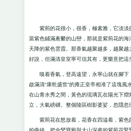
紫荊的花很小，很香，極素雅，它淡淡的
當紫色鋪滿蔥鬱的山巒，那就是紫荊花的海
天降的紫色雲霞。那香氣越聚越多，越聚越
好說，但滿清皇室寧可信其有，更樂意把這
嗅着香氣，登高遠望，永寧山就在腳下，
啟滿清“康乾盛世”的雍正皇帝相准了這塊
在山青水秀之間，黃色的琉璃瓦在陽光下熠
立，大氣磅礴。整個陵區樹影婆娑，忽隱忽
紫荊花在怒放着，花香在四溢着，紫色的
的曲線，把金鑾寶殿與大山深處的紫荊花緊