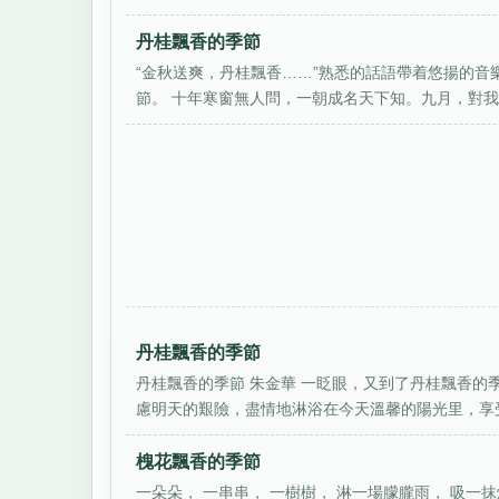
丹桂飄香的季節
“金秋送爽，丹桂飄香……”熟悉的話語帶着悠揚的
節。 十年寒窗無人問，一朝成名天下知。九月，對我我
丹桂飄香的季節
丹桂飄香的季節 朱金華 一眨眼，又到了丹桂飄香
慮明天的艱險，盡情地淋浴在今天溫馨的陽光里，享受
槐花飄香的季節
一朵朵， 一串串， 一樹樹， 淋一場朦朧雨， 吸一