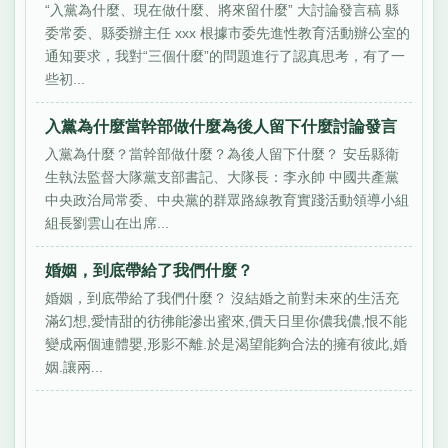
“入黨為什麼、現在做什麼、將來留什麼” 大討論發言稿 縣
委常委、縣委辦主任 xxx 根據市委先進性教育活動辦公室的
通知要求，我對“三個什麼”的問題進行了認真思考，有了一
些初...
入黨為什麼當幹部做什麼為後人留下什麼討論發言
入黨為什麼？當幹部做什麼？為後人留下什麼？ 安岳縣衛
生執法監督大隊黨支部書記、大隊長：李永帥 中國共產黨
中央政治局常委、中央黨的群眾路線教育實踐活動領導小組
組長劉雲山在出席...
婚姻，到底帶給了我們什麼？
婚姻，到底帶給了我們什麼？ 沒結婚之前對未來的生活充
滿幻想,愛情甜的彷彿能滲出蜜來,價天日里你儂我儂,恨不能
變成兩個連體嬰,形影不離.於是渴望能夠合法的擁有彼此,婚
姻.讓兩...