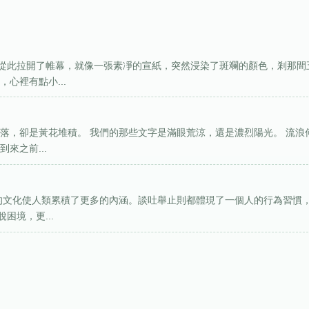
從此拉開了帷幕，就像一張素凈的宣紙，突然浸染了斑斕的顏色，剎那間
心裡有點小...
落，卻是黃花堆積。 我們的那些文字是滿眼荒涼，還是濃烈陽光。 流浪
來之前...
變的文化使人類累積了更多的內涵。談吐舉止則都體現了一個人的行為習慣
困境，更...