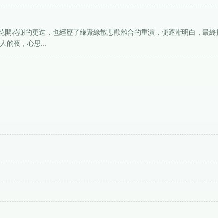
花開花謝的更迭，也經歷了緣聚緣散悲歡離合的重演，便逐漸明白，最終
的夜，心思...