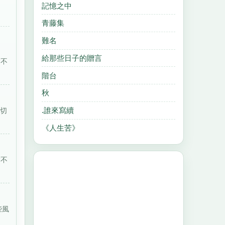
記憶之中
青藤集
難名
給那些日子的贈言
“不
階台
秋
.誰來寫續
一切
《人生苦》
“不
些風