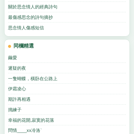
關於思念情人的經典詩句
最傷感思念的詩句摘抄
思念情人傷感短信
同欄精選
繭愛
遲疑的夜
一隻蝴蝶，橫卧在公路上
伊霜凌心
期許再相遇
搗練子
幸福的花開,寂寞的花落
問情____xx冷洛`