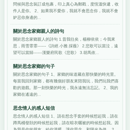
問候與思念裝訂成包裹，印上真心為郵戳，度恆溫快遞，收
件人是你。 2、如果我不愛你，我就不會思念你，我就不會
妒忌你身邊的...
關於思念家鄉親人的詩句
關於思念家鄉親人的詩句 1.昔我往矣，楊柳依依；今我來
思，雨雪霏霏------《詩經.小雅.採薇》 2.悲歌可以當泣，遠
望可以當歸------漢樂府民歌《悲歌》 3.胡馬依...
關於思念家鄉的句子
關於思念家鄉的句子 1、家鄉的味道藏在那快樂的時光里。
每當我回到家鄉，都有幾個好朋友來陪我玩，我們玩我們喜
歡的遊戲。那一刻快樂的時光，我永遠無法忘記。 2、我的
家鄉在遙遠的...
思念情人的感人短信
思念情人的感人短信 1、請在想念手套的時候想起我，請在
蹲馬桶發獃的時候想起我，請在晾衣曬被的時候想起我。因
為我是你的朋友，給你溫暖，讓你思念，和陽光為伴。 2、