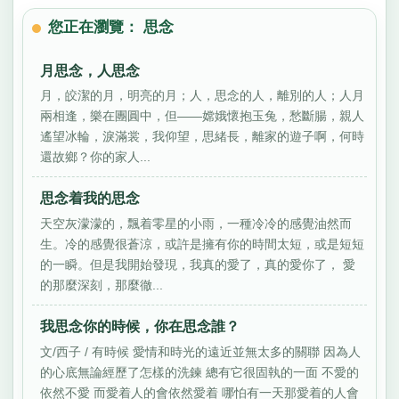
您正在瀏覽： 思念
月思念，人思念
月，皎潔的月，明亮的月；人，思念的人，離別的人；人月
兩相逢，樂在團圓中，但——嫦娥懷抱玉兔，愁斷腸，親人
遙望冰輪，淚滿裳，我仰望，思緒長，離家的遊子啊，何時
還故鄉？你的家人...
思念着我的思念
天空灰濛濛的，飄着零星的小雨，一種冷冷的感覺油然而
生。冷的感覺很蒼涼，或許是擁有你的時間太短，或是短短
的一瞬。但是我開始發現，我真的愛了，真的愛你了， 愛
的那麼深刻，那麼徹...
我思念你的時候，你在思念誰？
文/西子 / 有時候 愛情和時光的遠近並無太多的關聯 因為人
的心底無論經歷了怎樣的洗鍊 總有它很固執的一面 不愛的
依然不愛 而愛着人的會依然愛着 哪怕有一天那愛着的人會