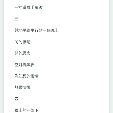
一寸還成千萬縷
三
與地平線平行站一個晚上
閉的眼睛
開的思念
空對着黑夜
為幻想的愛情
無限惆悵
四
臉上的汗落下