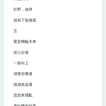
狂野，放肆
就有了龍捲風
五
愛是獨輪木車
從心出發
一路向上
堵塞在嘴邊
情感來疏通
思想來攪亂
車軲轆的頻率