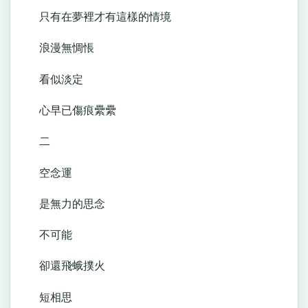
只有在夢裡才有這樣的情境
浪漫無惆悵
看似淡定
心早已傷痕纍纍
二
空念運
是無力的思念
不可能
卻還飛蛾撲火
短相思