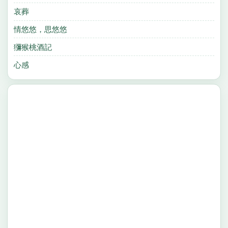
哀葬
情悠悠，思悠悠
獼猴桃酒記
心感