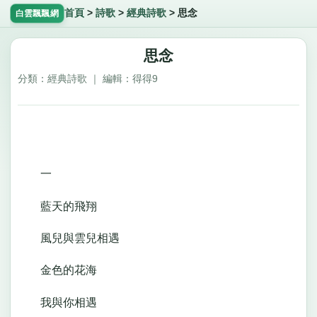
首頁
>
詩歌
>
經典詩歌
>
思念
白雲飄飄網
思念
分類：經典詩歌 ｜ 編輯：得得9
一
藍天的飛翔
風兒與雲兒相遇
金色的花海
我與你相遇