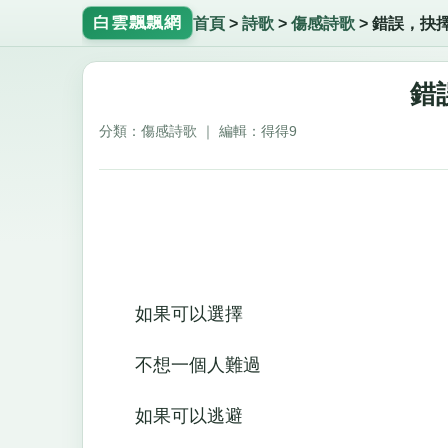
白雲飄飄網
首頁
>
詩歌
>
傷感詩歌
>
錯誤，抉
錯
分類：傷感詩歌 ｜ 編輯：得得9
如果可以選擇
不想一個人難過
如果可以逃避