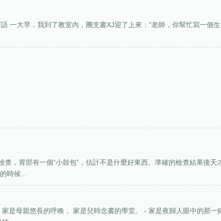
寄語 一大早，我到了教室內，團支書XJ迎了上來："老師，你幫忙寫一個
檢查，胃部有一個“小鼓包”，估計不是什麼好東西。準確的檢查結果後天
時候...
家是母親悠長的呼喚， 家是兒時念書的學堂。 - 家是夜歸人眼中的那一