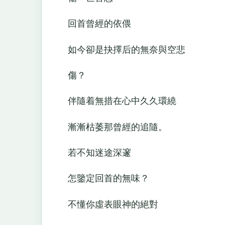
回首曾經的依偎
如今卻是抉擇后的無奈與空悲
傷？
伴隨着無措在心中久久環繞
漸漸枯萎那曾經的追隨。
若不知迷途深邃
怎鑒定回首的無味？
不懂你虛表眼神的絕對