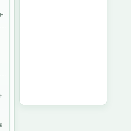
生日
才
縷