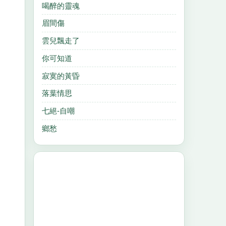
喝醉的靈魂
眉間傷
雲兒飄走了
你可知道
寂寞的黃昏
落葉情思
七絕-自嘲
鄉愁