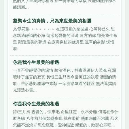
然的文字里我與你相遇 那一份筆端的幸福 只能夠憧憬卻不
能歸屬...
凝聚今生的真情，只為來世最美的相遇
文∕淚花集 ﹡﹡﹡﹡﹡﹡ 在這喧囂的塵世里 心等待已久 思
念飄過靜謚的心海 蕩漾起憂傷的漣漪 遠方的你 卻是我生命
里 那段最美的夢境 在寂寞穿梭的歲月里 孤單的身影 惆悵
着...
你是我今生最美的相遇
一直不曾靜覺你的深情 愁沽酒色，靜夜深邃伊人噬魂 夜瀾
曖昧了無言的寂寞 長恨三生只因今世痴狂的執着 凄澀的情
歌，苦訴悲歡塵緣中素顏 一朵雲彩飄過的輕浮 無法遮擋陽
光浸透心靈...
你是我今生最美的相遇
詩/三月風 親愛的，快來吧 命里註定，永不分離 何需在作什
麼考驗 八年前那個如戀夜晚 就在眼前 熱血怎能不沸騰 烈火
怎能不燃燒 // 思念沉澱，愛神臨近 親愛的，敞開心屝吧...