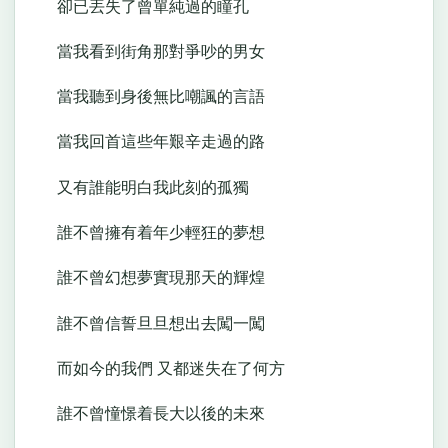
卻已丟失了曾單純過的瞳孔
當我看到街角那對爭吵的男女
當我聽到身後無比嘲諷的言語
當我回首這些年艱辛走過的路
又有誰能明白我此刻的孤獨
誰不曾擁有着年少輕狂的夢想
誰不曾幻想夢實現那天的輝煌
誰不曾信誓旦旦想出去闖一闖
而如今的我們 又都迷失在了何方
誰不曾憧憬着長大以後的未來