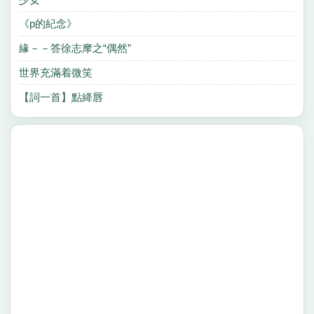
《p的紀念》
緣－－答徐志摩之“偶然”
世界充滿着微笑
【詞一首】點絳唇