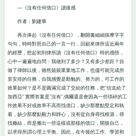
—《沒有任何借口》讀後感
作者：劉建華
再次捧起《沒有任何借口》，翻開書細細揣摩字字
句句，時時對照自己的一言一行，回顧來律所這近兩年
的經歷，想起初到律所讀《沒有任何借口》時的感悟，
心中一遍遍地自問：我做到了多少？又有多少差距？自
做了律師以後，雖然兢兢業業地工作，也儘可能完成所
里安排的任務，自我感覺是勤勉的、努力的，可工作的
效果如何？是不是圓滿完成了交給的任務，把"信送給了
加西亞" 實際答案是"沒有",偶爾還是會因為一些瑣碎的工
作效果不好或效率不高而找借口，缺少那麼點堅定和執
着，缺少那麼點毅力和靜心，沒有從自身尋找根源，尋
找癥結，而是搬出一些這樣或那樣的借口，開脫自己，
以求得所謂心理上平衡。因此，在今後的工作、學習和