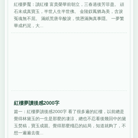
紅樓夢魘：讀紅樓 富貴榮華前朝立，三春過後芳菲盡。 頑
石未成真寶玉，半世人生半世佛。 金陵釵鳳猶為美，含淚
冤魂無不屈。 滿紙荒唐辛酸淚，憤懣滿胸真事隱。 一夢繁
華成朽泥，大...
紅樓夢讀後感2000字
篇一：紅樓夢讀後感2000字 看了很多遍的紅樓，以前總是
覺得林黛玉的一生是那麼的凄涼，總也不忍看後幾回中的黛
玉焚稿，寶玉成親。覺得那麼殘忍的結局，知道就夠了，不
想一遍遍去復...