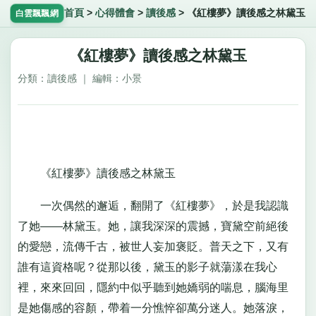
首頁
>
心得體會
>
讀後感
>
《紅樓夢》讀後感之林黛玉
白雲飄飄網
《紅樓夢》讀後感之林黛玉
分類：讀後感 ｜ 編輯：小景
《紅樓夢》讀後感之林黛玉
一次偶然的邂逅，翻開了《紅樓夢》，於是我認識
了她——林黛玉。她，讓我深深的震撼，寶黛空前絕後
的愛戀，流傳千古，被世人妄加褒貶。普天之下，又有
誰有這資格呢？從那以後，黛玉的影子就蕩漾在我心
裡，來來回回，隱約中似乎聽到她嬌弱的喘息，腦海里
是她傷感的容顏，帶着一分憔悴卻萬分迷人。她落淚，