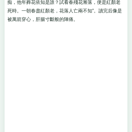
痴，他年葬花依知是誰？試看春殘花漸落，便是紅顏老
死時。一朝春盡紅顏老，花落人亡兩不知”。讀完后像是
被萬箭穿心，肝腸寸斷般的陣痛。