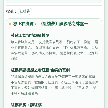
標籤：
紅樓夢
您正在瀏覽： 《紅樓夢》讀後感之林黛玉
林黛玉飲恨情歸紅樓夢
娘去青峰賞花月， 父托我寄表兄家。 從此多了一份情， 兩
小無猜情意合。 父隱青峰伴夫去， 凄女從此無家盼。 自幼
纖弱飲清苦， 多得表兄疼憐我。 情思投向表兄懷， 兄妹無
忌談...
紅樓夢讀後感之看紅樓,含笑的悲劇
我總認為紅樓夢的偉大之處在於它體現了一種敗落的趨勢，
不管是家族的，愛情的，仕途的，都是走向沒落，這在喜聚
不喜散，愛好大團圓結尾的中國古典小說中並不多見。 我
不得不感謝續者高...
紅樓夢魘：讀紅樓