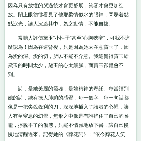
因為只有放縱的哭過後才會更舒展，笑容才會更加綻
放。閉上眼彷彿看見了他那柔情似水的眼神，閃爍着點
點淚光，讓人沉迷其中，為之動情，不能自拔。
常聽人評價黛玉“小性子”甚至“心胸狹窄”，可我不這
麼認為！因為在這背後，只是因為她太在意寶玉了，因
為愛的深、愛的切，所以不能不介意。我總覺得寶玉給
黛玉的時間太少，黛玉的心太細膩，而寶玉卻體會不
到。
詩，是她美麗的靈魂，是她精神的寄託。每當讀到
她的詩，總有振人肺腑的感覺，每一個字，每一句話都
像是一把尖銳鋒利的刀，深深地插入了讀者的心裡，讓
人有至窒息的幻覺，無形之中像是有誰掐住了自己的喉
嚨，掙脫不了的傷感，只能不情願地放下書，讓自己慢
慢地清醒過來。記得她的《葬花詞》：“依今葬花人笑