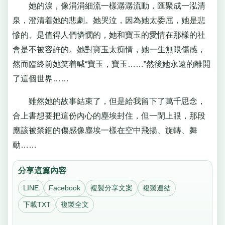
她的淚，像涓涓細流一樣潺潺流動，匯聚成一泓清
泉，澄清着她的悲劇。她哭泣，因為她太委屈，她是悲
慘的、是值得人們憐憫的，她和寶玉的愛情在那樣的社
會是不被容許的。她對寶玉太痴情，她一生無限傷感，
然而臨終前她笑着喊“寶玉，寶玉……”然後她永遠的離開
了這個世界……
雖然她的故事結束了，但是給我留下了萬千思念，
合上書想要把這份內心的塵埃封住，但一閉上眼，那段
應該被禁錮的傷感像塵埃一樣在空中飛揚、旋轉、舞
動……
分享這篇內容
LINE
Facebook
複製分享文案
複製連結
下載TXT
複製全文