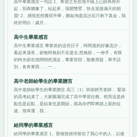
高中畢業感言一句話 1、希望之光在地平線上已經冉冉升
起，別再猶豫了，站起來，張開雙臂，快去迎接滿天的朝
霞! 2、感情忽然獲得升華，猶如淘盡流沙后只剩下真金，我
終於明白：歲月...
高中生畢業感言
高中生畢業感言 畢業前的這些日子，時間過的好像流沙，
看起來漫長，卻無時無刻不在逝去;想挽留，一伸手，有限
的時光卻在指間悄然溜走，畢業答辯，散夥席筵，舉手話
別，各奔東西……一...
高中老師給學生的畢業贈言
高中老師給學生的畢業贈言 高三（1）班徐靜芳老師： 緊張
的高考結束了，大家圓滿完成了高中學習任務。然而這是終
點也是起點，是結束也是開始，因為你們即將踏上新的征
途。很幸運，我...
給同學的畢業感言
給同學的畢業感言 1、那個曾經停留在了我心中的人，以後