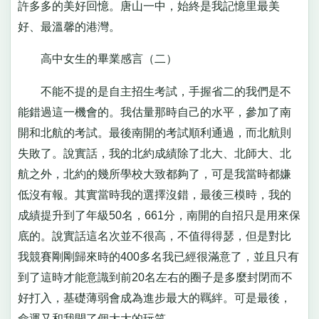
許多多的美好回憶。唐山一中，始終是我記憶里最美
好、最溫馨的港灣。
高中女生的畢業感言（二）
不能不提的是自主招生考試，手握省二的我們是不
能錯過這一機會的。我估量那時自己的水平，參加了南
開和北航的考試。最後南開的考試順利通過，而北航則
失敗了。說實話，我的北約成績除了北大、北師大、北
航之外，北約的幾所學校大致都夠了，可是我當時都嫌
低沒有報。其實當時我的選擇沒錯，最後三模時，我的
成績提升到了年級50名，661分，南開的自招只是用來保
底的。說實話這名次並不很高，不值得得瑟，但是對比
我競賽剛剛歸來時的400多名我已經很滿意了，並且只有
到了這時才能意識到前20名左右的圈子是多麼封閉而不
好打入，基礎薄弱會成為進步最大的羈絆。可是最後，
命運又和我開了個大大的玩笑。