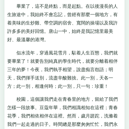
畢業了，這不是終點，而是起點。在以後漫長的人
生旅途中，我始終不會忘記，曾經有那麼一個地方，有
着美味的生炒雞、帶空調的宿舍、寬闊的操場以及我許
許多多的美好回憶。唐山一中，始終是我記憶里最美
好、最溫馨的港灣。
似水流年，穿過風花雪月，馱着人生百態，我們就
要畢業了！就要告別純真的學生時代，就要分離着相伴
三年的夢！今夜，我們執手相望，說盡痴言怨語；明
天，我們揮手送別，流盡辛酸難捨。此一別，天各一
方；此一別，相逢何時；此一別，只一句：珍重！
校園，這個讓我們走在青春里的地方，留給了我們
怎樣一段故事。豆蔻年華，我們相識相知在這裡；青春
花季，我們相依相伴在這裡。然而，歲月蹉跎，洗滌着
我們一起走過的日子。時間總是那麼匆匆忙忙，我們永