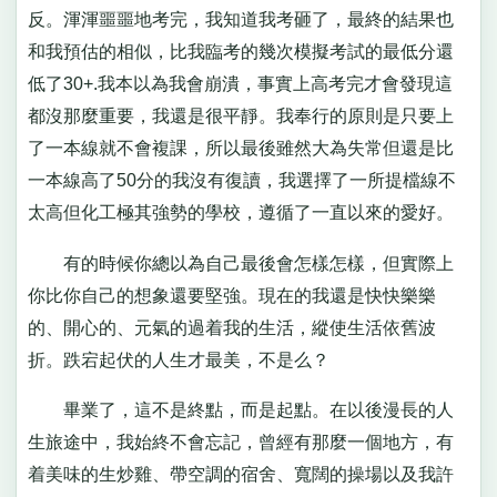
反。渾渾噩噩地考完，我知道我考砸了，最終的結果也
和我預估的相似，比我臨考的幾次模擬考試的最低分還
低了30+.我本以為我會崩潰，事實上高考完才會發現這
都沒那麼重要，我還是很平靜。我奉行的原則是只要上
了一本線就不會複課，所以最後雖然大為失常但還是比
一本線高了50分的我沒有復讀，我選擇了一所提檔線不
太高但化工極其強勢的學校，遵循了一直以來的愛好。
有的時候你總以為自己最後會怎樣怎樣，但實際上
你比你自己的想象還要堅強。現在的我還是快快樂樂
的、開心的、元氣的過着我的生活，縱使生活依舊波
折。跌宕起伏的人生才最美，不是么？
畢業了，這不是終點，而是起點。在以後漫長的人
生旅途中，我始終不會忘記，曾經有那麼一個地方，有
着美味的生炒雞、帶空調的宿舍、寬闊的操場以及我許