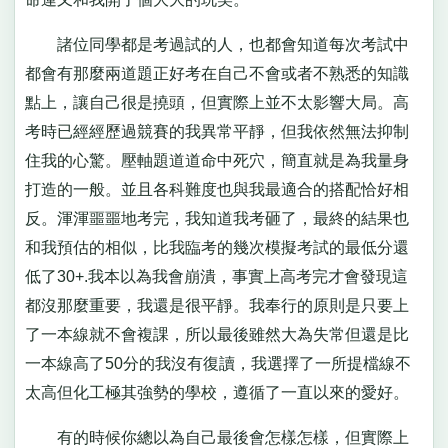
諸位同學都是考過試的人，也都會知道每次考試中
都會有那麼兩道題正好考在自己不會或者不熟悉的知識
點上，讓自己很是撓頭，但實際上並不太影響大局。高
考時已經經歷過競賽的我異常平靜，但我依然無法抑制
住我的心驚。壓軸題道道命中死穴，簡直就是為我量身
打造的一般。並且各科難度也與我最適合的搭配恰好相
反。渾渾噩噩地考完，我知道我考砸了，最終的結果也
和我預估的相似，比我臨考的幾次模擬考試的最低分還
低了30+.我本以為我會崩潰，事實上高考完才會發現這
都沒那麼重要，我還是很平靜。我奉行的原則是只要上
了一本線就不會複課，所以最後雖然大為失常但還是比
一本線高了50分的我沒有復讀，我選擇了一所提檔線不
太高但化工極其強勢的學校，遵循了一直以來的愛好。
有的時候你總以為自己最後會怎樣怎樣，但實際上