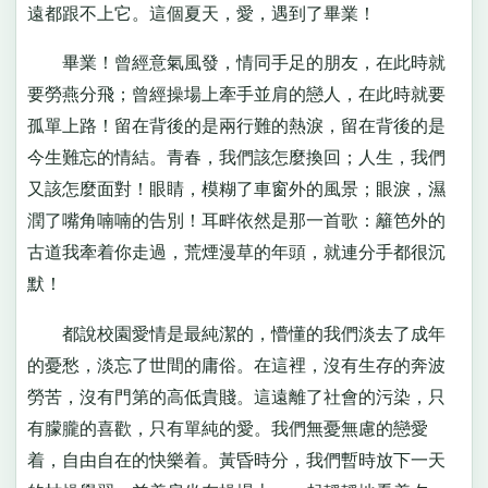
遠都跟不上它。這個夏天，愛，遇到了畢業！
畢業！曾經意氣風發，情同手足的朋友，在此時就
要勞燕分飛；曾經操場上牽手並肩的戀人，在此時就要
孤單上路！留在背後的是兩行難的熱淚，留在背後的是
今生難忘的情結。青春，我們該怎麼換回；人生，我們
又該怎麼面對！眼睛，模糊了車窗外的風景；眼淚，濕
潤了嘴角喃喃的告別！耳畔依然是那一首歌：籬笆外的
古道我牽着你走過，荒煙漫草的年頭，就連分手都很沉
默！
都說校園愛情是最純潔的，懵懂的我們淡去了成年
的憂愁，淡忘了世間的庸俗。在這裡，沒有生存的奔波
勞苦，沒有門第的高低貴賤。這遠離了社會的污染，只
有朦朧的喜歡，只有單純的愛。我們無憂無慮的戀愛
着，自由自在的快樂着。黃昏時分，我們暫時放下一天