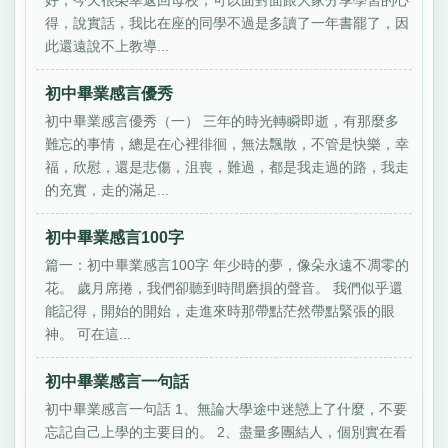
好，今天很榮幸返回母校，可以面對面跟大家分享學習的心
得，說實話，我比在座的同學不過是多讀了一年書罷了，因
此還遠說不上教導...
初中畢業感言優秀
初中畢業感言優秀（一） 三年的時光轉瞬即逝，有那麼多
難忘的事情，總是在心裡徘徊，無法飄散，不管是快樂，幸
福，欣慰，還是悲傷，沮喪，難過，都是我走過的路，我走
的充實，走的滿足...
初中畢業感言100字
篇一：初中畢業感言100字 年少時的夢，像朵永遠不凋零的
花。 歲月席捲，我們卻聽到時間磨損的聲音。 我們似乎還
能記得，開始的開始，走進來時那帶點茫然帶點緊張的眼
神。 可在這...
初中畢業感言一句話
初中畢業感言一句話 1、無論大學途中迷戀上了什麼，不要
忘記自己上學的主要目的。 2、盡量多團結人，個別實在看