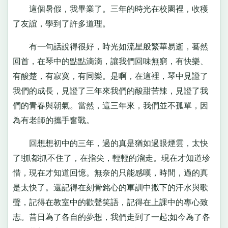
這個暑假，我畢業了。三年的時光在校園裡，收穫
了友誼，學到了許多道理。
有一句話說得很好，時光如流星般繁華易逝，驀然
回首，在琴中的點點滴滴，讓我們回味無窮，有快樂、
有酸楚，有寂寞，有同樂。是啊，在這裡，琴中見證了
我們的成長，見證了三年來我們的酸甜苦辣，見證了我
們的青春與朝氣。當然，這三年來，我們並不孤單，因
為有老師的攜手奮戰。
回想想初中的三年，過的真是猶如過眼煙雲，太快
了!抓都抓不住了，在指尖，輕輕的溜走。現在才知道珍
惜，現在才知道回憶。無奈的只能感嘆，時間，過的真
是太快了。還記得在刻骨銘心的軍訓中撒下的汗水與歌
聲，記得在教室中的歡聲笑語，記得在上課中的專心致
志。昔日為了各自的夢想，我們走到了一起;如今為了各