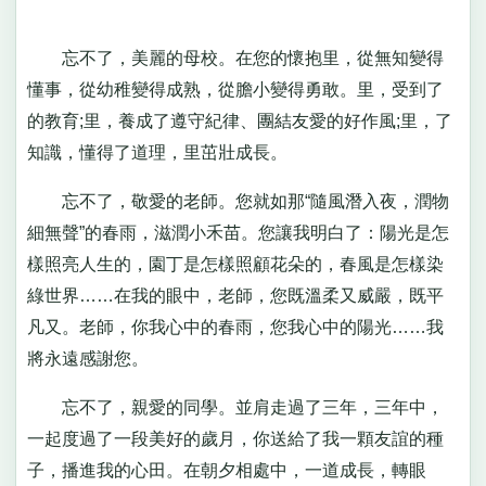
忘不了，美麗的母校。在您的懷抱里，從無知變得
懂事，從幼稚變得成熟，從膽小變得勇敢。里，受到了
的教育;里，養成了遵守紀律、團結友愛的好作風;里，了
知識，懂得了道理，里茁壯成長。
忘不了，敬愛的老師。您就如那“隨風潛入夜，潤物
細無聲”的春雨，滋潤小禾苗。您讓我明白了：陽光是怎
樣照亮人生的，園丁是怎樣照顧花朵的，春風是怎樣染
綠世界……在我的眼中，老師，您既溫柔又威嚴，既平
凡又。老師，你我心中的春雨，您我心中的陽光……我
將永遠感謝您。
忘不了，親愛的同學。並肩走過了三年，三年中，
一起度過了一段美好的歲月，你送給了我一顆友誼的種
子，播進我的心田。在朝夕相處中，一道成長，轉眼