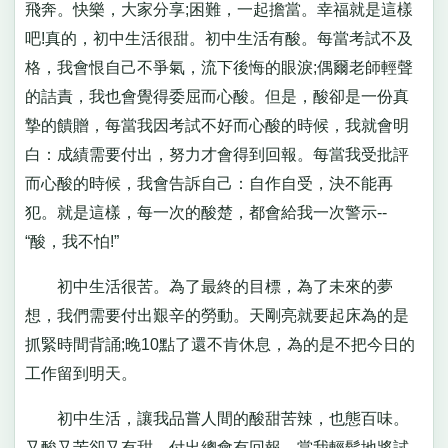
飛奔。快樂，大家分享;困難，一起擔當。幸福就是這樣
吧!真的，初中生活很甜。初中生活有酸。每當考試不及
格，我會恨自己不爭氣，流下後悔的眼淚;偶爾老師輕聲
的詰責，我也會覺得委屈而心酸。但是，酸卻是一份真
摯的饋贈，每當我因考試不好而心酸的時候，我就會明
白：成績需要付出，努力才會得到回報。每當我受批評
而心酸的時候，我會告訴自己：自作自受，決不能再
犯。就是這樣，每一次的酸楚，都會給我一次警示--
“酸，我不怕!”
初中生活很苦。為了最終的目標，為了未來的夢
想，我們需要付出艱辛的勞動。天剛亮就要起床為的是
抓緊時間背誦;晚10點了還不肯休息，為的是不把今日的
工作留到明天。
初中生活，讓我品嘗人間的酸甜苦辣，也態百味。
又酸又苦卻又有甜，付出總會有回報。當我輕鬆地將試