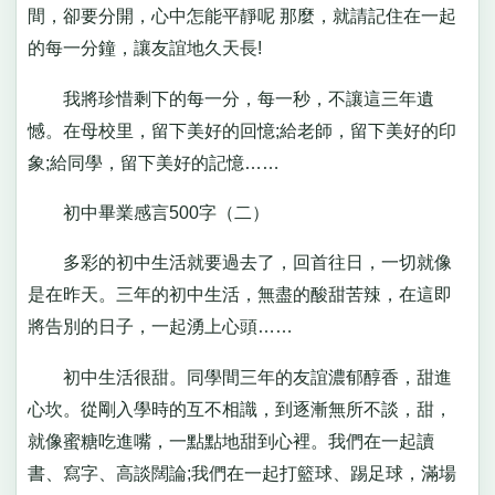
間，卻要分開，心中怎能平靜呢 那麼，就請記住在一起
的每一分鐘，讓友誼地久天長!
我將珍惜剩下的每一分，每一秒，不讓這三年遺
憾。在母校里，留下美好的回憶;給老師，留下美好的印
象;給同學，留下美好的記憶……
初中畢業感言500字（二）
多彩的初中生活就要過去了，回首往日，一切就像
是在昨天。三年的初中生活，無盡的酸甜苦辣，在這即
將告別的日子，一起湧上心頭……
初中生活很甜。同學間三年的友誼濃郁醇香，甜進
心坎。從剛入學時的互不相識，到逐漸無所不談，甜，
就像蜜糖吃進嘴，一點點地甜到心裡。我們在一起讀
書、寫字、高談闊論;我們在一起打籃球、踢足球，滿場