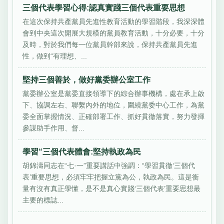
三個代表學習心得:認真實踐三個代表重要思想
在這次保持共產黨員先進性教育活動的學習階段，我深深體
會到中央這次開展大規模的黨員教育活動，十分必要，十分
及時，對於我們每一位黨員幹部來說，保持共產黨員先進
性，做到“有理想、...
堅持三個善於，做好黨委辦公室工作
黨委辦公室是黨委直接領導下的綜合辦事機構，處在承上啟
下、協調左右、聯繫內外的地位，圍繞黨委中心工作，為黨
委全面掌握情況、正確部署工作、抓好貫徹落實，努力發揮
參謀助手作用、督...
學習“三個代表體會:堅持執政為民
胡錦濤同志在“七·一”重要講話中強調：“學習貫徹‘三個代
表’重要思想，必須牢牢把握立黨為公，執政為民。這是衡
量有沒有真正學懂，是不是真心實踐‘三個代表’重要思想最
主要的標誌...