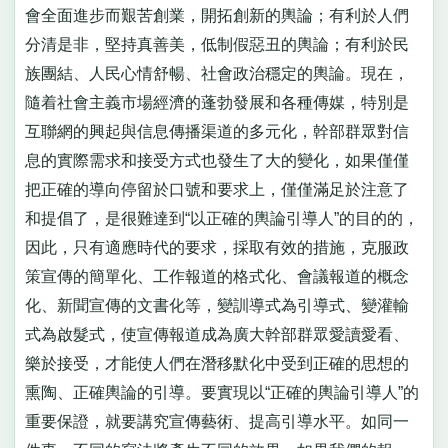
會全面進步而艱苦創業，開拓創新的輿論；有利於人們
分清是非，堅持真善美，低制假惡丑的輿論；有利於民
族團結、人民心情舒暢、社會政治穩定的輿論。現在，
隨着社會主義市場經濟的蓬勃發展和各種傳媒，特別是
互聯網的興起與信息傳播渠道的多元化，幹部群眾對信
息的實際需求和接受方式也發生了大的變化，如果僅僅
把正確的導向停留於口號和要求上，僅僅滿足於注意了
和提倡了，是很難達到“以正確的輿論引導人”的目的的，
因此，只有適應時代的要求，採取有效的措施，克服政
策宣傳的簡單化、工作報道的格式化、會議報道的概念
化、新聞宣傳的文書化等，變訓導式為引導式、變灌輸
式為啟髮式，使宣傳報道成為廣大幹部群眾愛讀愛看、
樂於接受，才能使人們在潛移默化中受到正確的思想的
熏陶、正確輿論的引導。要實現以“正確的輿論引導人”的
重要保證，就要講究宣傳藝術、提高引導水平。如同一