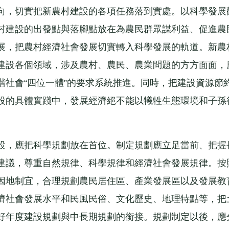
向，切實把新農村建設的各項任務落到實處。以科學發展
村建設的出發點與落腳點放在為農民群眾謀利益、促進農
展，把農村經濟社會發展切實轉入科學發展的軌道。新農
建設各個領域，涉及農村、農民、農業問題的方方面面，
諧社會“四位一體”的要求系統推進。同時，把建設資源節
設的具體實踐中，發展經濟絕不能以犧牲生態環境和子孫
，應把科學規劃放在首位。制定規劃應立足當前、把握
建議，尊重自然規律、科學規律和經濟社會發展規律。按
因地制宜，合理規劃農民居住區、產業發展區以及發展教
濟社會發展水平和民風民俗、文化歷史、地理特點等，把
好年度建設規劃與中長期規劃的銜接。規劃制定以後，應