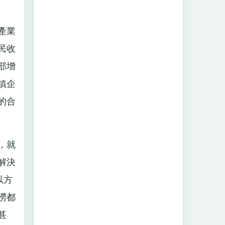
產業
民收
部增
鎮企
的合
，就
解決
以方
澇都
甚