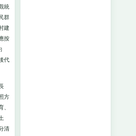
觀統
民群
村建
應按
約
後代
長
照方
育、
土
分清