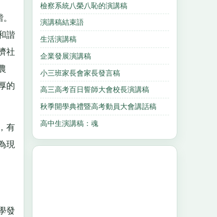
檢察系統八榮八恥的演講稿
諧。
演講稿結束語
和諧
生活演講稿
濟社
企業發展演講稿
農
小三班家長會家長發言稿
厚的
高三高考百日誓師大會校長演講稿
秋季開學典禮暨高考動員大會講話稿
高中生演講稿：魂
，有
為現
學發