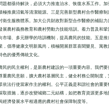
問題都亟待解決，必須大力推進治水、恢復水系工作。加
積極推廣沼氣等清潔能源。三是完善新型農村合作醫療制
村衛生服務體系。加大公共財政對新型合作醫療的補貼力
發展農村義務教育和農村勞動力技能培訓。着力普及和鞏
向市場、多元辦學的培訓機制，提高農民的技能。五是推
業，倡導健康文明新風尚，積極開展群眾喜聞樂見、寓教
特色的優秀傳統文化。
民的民主權利，是新農村建設的一項重要內容。我們要
尊重農民意願，擴大農村基層民主，健全村務公開制度，
眾依法行使當家作主的權利。公平正義是和諧社會的重要
採取措施，逐步改變城鄉二元結構，如把教育資源更多地
與經濟發展水平相適應的農村社會保障制度等。