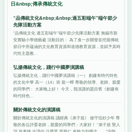
日&nbsp;傳承傳統文化
“品傳統文化&nbsp;&nbsp;過五彩端午”端午節少
先隊活動方案
“品傳統文化 過五彩端午”端午節少先隊活動方案 無錫市新
安實驗小學德藝處 活動目的： 為了進一步開發並挖掘傳統
節日中所蘊涵的文化教育資源和道德教育資源，並賦予其時
代性主題教...
弘揚傳統文化，踐行中國夢演講稿
弘揚傳統文化，踐行中國夢演講稿（一） 創建有時代特色
的文化中華 高一（14）班 龍一蟬 尊敬的領導、老師、親愛
的同學們： 大家晚上好！ 今天，我演講的題目舊《創建有
時代特色...
關於傳統文化的演講稿
關於傳統文化的演講稿 誦經典《弟子規》 做守信好少年 尊
敬的各位評委老師，親愛的同學們：大家好！ “弟子規 聖人
訓 首孝悌 次謹信 泛愛眾 而親仁 有餘力則學文……”這朗