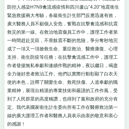
防控人感染H7N9禽流感疫情和四川蘆山"4.20"地震衛生
緊急救援兩大考驗，各級衛生計生部門反應迅速有效，
廣大醫務人員不顧個人安危，奮戰在抗擊禽流感和抗震
救災的第一線。在救治地震傷員工作中，護理工作者第
一時間趕赴災區，不畏餘震不斷的危險，爭分奪秒地完
成了一項又一項搶救生命、重症救治、醫療康復、心理
支持、衛生防疫等任務；在抗擊禽流感工作中，護理工
作者發揚無私奉獻和連續作戰的精神，夜以繼日，竭盡
全力做好患者救治工作。他們以實際行動彰顯了白衣天
使的本色，詮釋了關愛生命、救死扶傷、人道奉獻的職
業精神，展現出精湛的專業技術和嚴謹的工作作風，受
到了人民群眾的高度稱讚，也得到了黨和政府的充分肯
定。我代表國家衛生計生委向所有工作在醫療救治第一
線的廣大護理工作者和醫務人員表示由衷的敬意和衷心
的感謝！