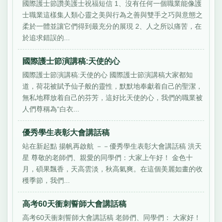
國際護士節讚美護士祝福短信 1、沒有任何一個職業能像護
士職業這樣集人類心靈之美與行為之善與雙手之巧與意態之
柔於一體並讓它們得到最充分的展現 2、人之所以痛苦，在
於追求錯誤的...
國際護士節演講稿:天使的心
國際護士節演講稿:天使的心 國際護士節演講稿大家都知
道，荷花被賦予仙子般的靈性，默默地奉獻着自己的聖潔，
無私地釋放着自己的芬芳，這好比天使的心，我們的職業被
人們尊稱為“白衣...
優秀學生表彰大會講話稿
站在新起點 揚帆再啟航 －－優秀學生表彰大會講話稿 洪天
星 尊敬的老師們、親愛的同學們：大家上午好！ 金色十
月，碩果飄香，天高雲淡，秋高氣爽。在這個美麗如畫的收
穫季節，我們...
高考60天衝刺誓師大會講話稿
高考60天衝刺誓師大會講話稿 老師們、同學們： 大家好！