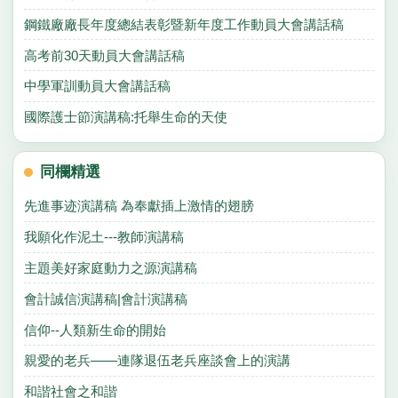
鋼鐵廠廠長年度總結表彰暨新年度工作動員大會講話稿
高考前30天動員大會講話稿
中學軍訓動員大會講話稿
國際護士節演講稿:托舉生命的天使
同欄精選
先進事迹演講稿 為奉獻插上激情的翅膀
我願化作泥土---教師演講稿
主題美好家庭動力之源演講稿
會計誠信演講稿|會計演講稿
信仰--人類新生命的開始
親愛的老兵——連隊退伍老兵座談會上的演講
和諧社會之和諧