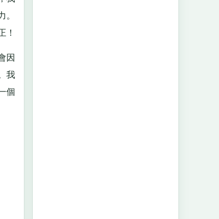
力。
正！
會因
。我
一個