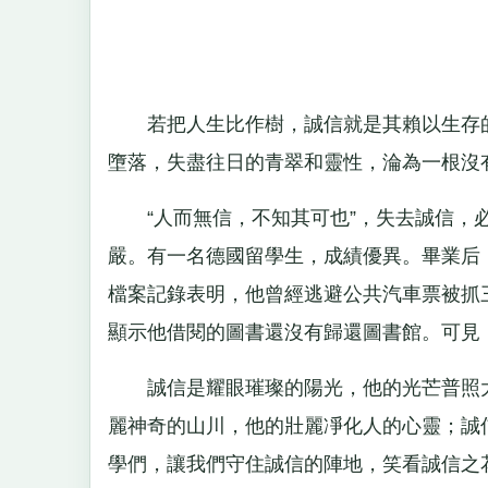
若把人生比作樹，誠信就是其賴以生存的
墮落，失盡往日的青翠和靈性，淪為一根沒
“人而無信，不知其可也”，失去誠信，必
嚴。有一名德國留學生，成績優異。畢業后
檔案記錄表明，他曾經逃避公共汽車票被抓
顯示他借閱的圖書還沒有歸還圖書館。可見
誠信是耀眼璀璨的陽光，他的光芒普照大
麗神奇的山川，他的壯麗凈化人的心靈；誠
學們，讓我們守住誠信的陣地，笑看誠信之