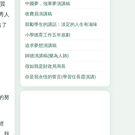
中國夢，強軍夢演講稿
質
收費員演講稿
秀人
鼓勵學生的講話：淡定的人生有滋味
出了
小學德育工作五年規劃
追求夢想演講稿
師德演講稿(樂為人師)
假如我是財政局局長
你是我永恆的誓言(學習任長霞演講)
的努
經
，我