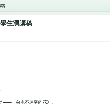
講稿
學生演講稿
：
——一朵永不凋零的花》。