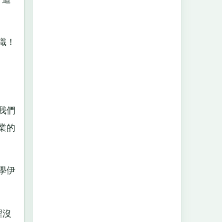
識！
我們
業的
學伊
裡沒