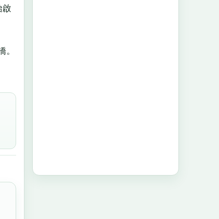
始啟
橋。