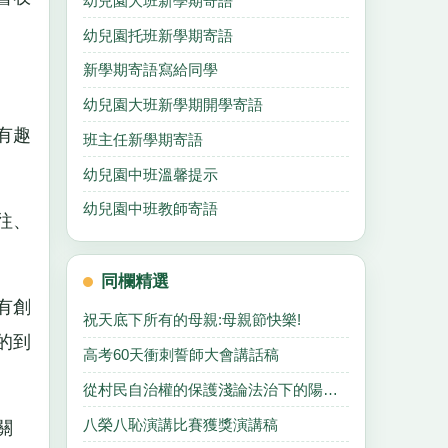
幼兒園大班新學期寄語
幼兒園托班新學期寄語
新學期寄語寫給同學
幼兒園大班新學期開學寄語
有趣
班主任新學期寄語
幼兒園中班溫馨提示
幼兒園中班教師寄語
往、
同欄精選
有創
祝天底下所有的母親:母親節快樂!
的到
高考60天衝刺誓師大會講話稿
從村民自治權的保護淺論法治下的陽光政府
八榮八恥演講比賽獲獎演講稿
關