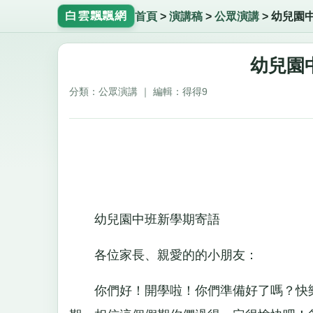
白雲飄飄網
首頁
>
演講稿
>
公眾演講
>
幼兒園
幼兒園
分類：公眾演講 ｜ 編輯：得得9
幼兒園中班新學期寄語
各位家長、親愛的的小朋友：
你們好！開學啦！你們準備好了嗎？快樂