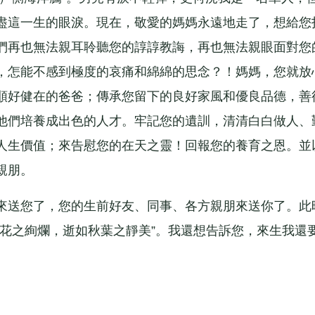
盡這一生的眼淚。現在，敬愛的媽媽永遠地走了，想給您
們再也無法親耳聆聽您的諄諄教誨，再也無法親眼面對您
，怎能不感到極度的哀痛和綿綿的思念？！媽媽，您就放
順好健在的爸爸；傳承您留下的良好家風和優良品德，善
他們培養成出色的人才。牢記您的遺訓，清清白白做人、
人生價值；來告慰您的在天之靈！回報您的養育之恩。並
親朋。
送您了，您的生前好友、同事、各方親朋來送你了。此
春花之絢爛，逝如秋葉之靜美”。我還想告訴您，來生我還