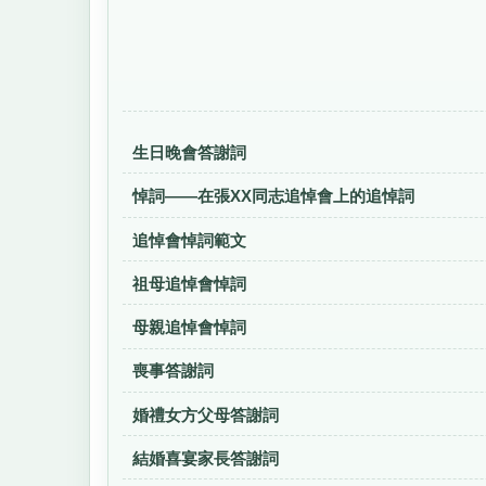
生日晚會答謝詞
悼詞——在張ΧΧ同志追悼會上的追悼詞
追悼會悼詞範文
祖母追悼會悼詞
母親追悼會悼詞
喪事答謝詞
婚禮女方父母答謝詞
結婚喜宴家長答謝詞