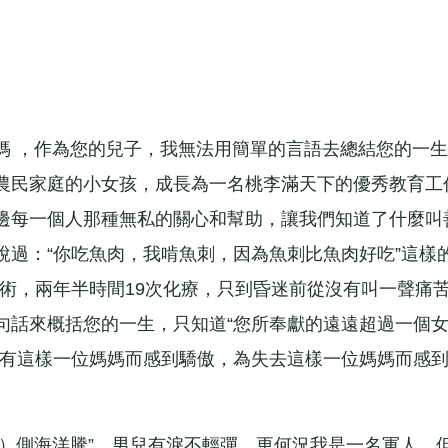
 ，作為您的兒子，我無法用簡單的言語去總結您的一生
農民家庭的小女孩，成長為一名桃李滿天下的優秀教育工
邊每一個人那種無私的關心和幫助，讓我們知道了什麼叫
過：“你吃魚肉，我啃魚刺，因為魚刺比魚肉好吃”這樣的
術，兩年半時間19次化療，只到昏迷前從沒有叫一聲痛
句話來概括您的一生，只知道“您所奉獻的遠遠超過一個
為有這樣一位媽媽而感到驕傲，為失去這樣一位媽媽而感
iu）側海洋騰”。男兒有淚不輕彈，更何況我是一名軍人，