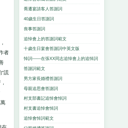
喬遷宴請客人答謝詞
40歲生日答謝詞
喪事答謝詞
追悼會上的答謝詞範文
，
十歲生日宴會答謝詞中英文版
作者
悼詞——在張ΧΧ同志追悼會上的追悼詞
善
答謝詞範文
“謊
男方家長婚禮答謝詞
苦，
母親追思會答謝詞
女
村支部書記追悼會悼詞
到萬
村支書追悼會悼詞
追悼會悼詞範文
但在