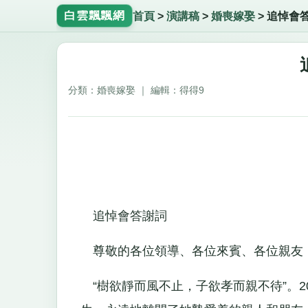
白雲飄飄網
首頁
>
演講稿
>
婚喪嫁娶
>
追悼會
分類：婚喪嫁娶 ｜ 編輯：得得9
追悼會答謝詞
尊敬的各位領導、各位來賓、各位親友
“樹欲靜而風不止，子欲孝而親不待”。200