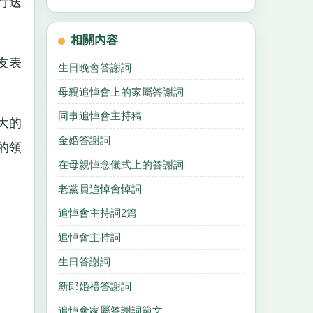
行送
相關內容
友表
生日晚會答謝詞
母親追悼會上的家屬答謝詞
同事追悼會主持稿
大的
金婚答謝詞
的領
在母親悼念儀式上的答謝詞
老黨員追悼會悼詞
追悼會主持詞2篇
追悼會主持詞
生日答謝詞
新郎婚禮答謝詞
追悼會家屬答謝詞範文