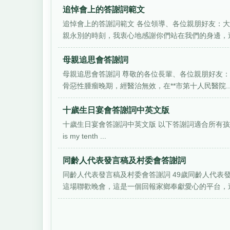
追悼會上的答謝詞範文
追悼會上的答謝詞範文 各位領導、各位親朋好友：
親永別的時刻，我衷心地感謝你們站在我們的身邊，送
母親追思會答謝詞
母親追思會答謝詞 尊敬的各位長輩、各位親朋好友： 
骨惡性腫瘤晚期，經醫治無效，在**市第十人民醫院..
十歲生日宴會答謝詞中英文版
十歲生日宴會答謝詞中英文版 以下答謝詞適合所有孩子的生日場合
is my tenth ...
同齡人代表發言稿及村委會答謝詞
同齡人代表發言稿及村委會答謝詞 49歲同齡人代表
這場聯歡晚會，這是一個回報家鄉奉獻愛心的平台，這是