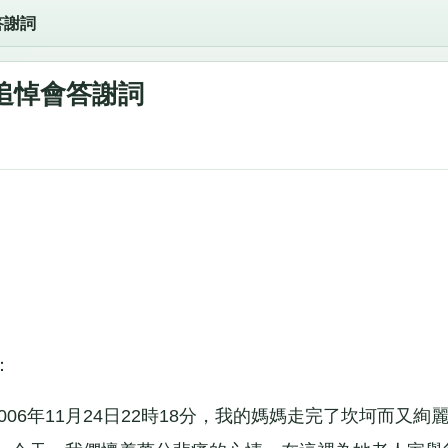
答謝詞
追悼會答謝詞
：
6年11月24日22時18分，我的媽媽走完了坎坷而又絢