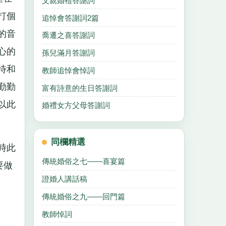
父親婚禮答謝詞
打個
追悼會答謝詞2篇
的音
喬遷之喜答謝詞
心的
孫兒滿月答謝詞
待和
教師追悼會悼詞
勤勤
富有詩意的生日答謝詞
以此
婚禮女方父母答謝詞
同欄精選
時此
傳統婚俗之七——喜宴篇
要做
證婚人講話稿
傳統婚俗之九——回門篇
教師悼詞