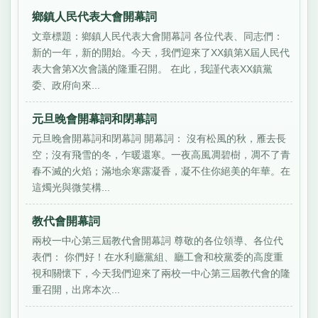
鄉鎮人民代表大會開幕詞
文章標題：鄉鎮人民代表大會開幕詞 各位代表、同志們：
新的一年，新的開始。今天，我們迎來了XX鎮第X屆人民代
表大會第X次會議的隆重召開。 在此，我謹代表XX鎮黨
委、政府向來...
元旦晚會開幕詞和閉幕詞
元旦晚會開幕詞和閉幕詞 開幕詞： 沒有松風的秋，雁去長
空；沒有飛雪的冬，乍暖還寒。一夜高風凋碧樹，凋不了青
春不滅的火焰；滿地余寒露凝香，凝不住你絕美的年華。在
這燭光與微笑構...
教代會開幕詞
兩校一中心第三屆教代會開幕詞 尊敬的各位領導、各位代
表們： 你們好！在水利廳黨組、廳工會和校黨委的高度重
視和關懷下，今天我們迎來了兩校一中心第三屆教代會的隆
重召開，出席本次...