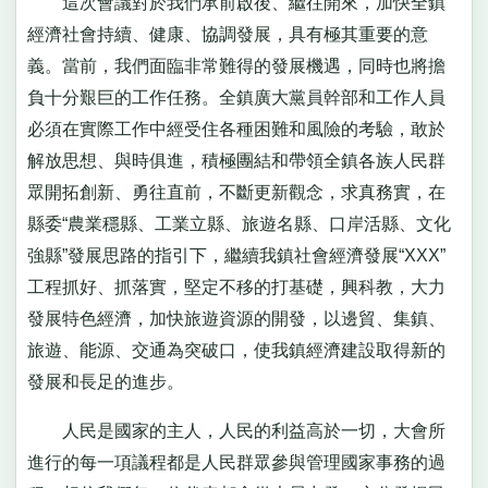
這次會議對於我們承前啟後、繼往開來，加快全鎮
經濟社會持續、健康、協調發展，具有極其重要的意
義。當前，我們面臨非常難得的發展機遇，同時也將擔
負十分艱巨的工作任務。全鎮廣大黨員幹部和工作人員
必須在實際工作中經受住各種困難和風險的考驗，敢於
解放思想、與時俱進，積極團結和帶領全鎮各族人民群
眾開拓創新、勇往直前，不斷更新觀念，求真務實，在
縣委“農業穩縣、工業立縣、旅遊名縣、口岸活縣、文化
強縣”發展思路的指引下，繼續我鎮社會經濟發展“XXX”
工程抓好、抓落實，堅定不移的打基礎，興科教，大力
發展特色經濟，加快旅遊資源的開發，以邊貿、集鎮、
旅遊、能源、交通為突破口，使我鎮經濟建設取得新的
發展和長足的進步。
人民是國家的主人，人民的利益高於一切，大會所
進行的每一項議程都是人民群眾參與管理國家事務的過