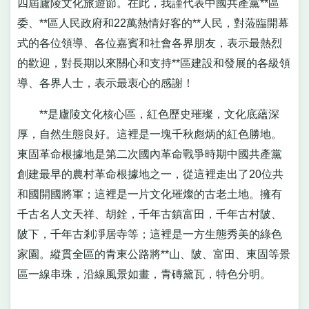
四屆廬陵文化旅遊節。在此，我謹代表中國共產黨**區
委、**區人民政府和22萬熱情好客的**人民，對蒞臨開幕
式的各位領導、各位嘉賓和社會各界朋友，表示最熱烈
的歡迎，對長期以來關心和支持**區建設和發展的各級領
導、各界人士，表示最衷心的感謝！
**是廬陵文化核心區，紅色歷史璀璨，文化底蘊深
厚，自然生態良好。這裡是一塊千秋彪炳的紅色勝地。
東固革命根據地是第二次國內革命戰爭時期中國共產黨
創建最早的農村革命根據地之一，從這裡走出了20位共
和國開國將軍；這裡是一片文化璀燦的古老土地。擁有
千古名人文天祥、胡銓，千年古鎮富田，千年古村陂、
陂下，千年古剎凈居寺等；這裡是一方生態秀美的綠色
家園。縱貫全區的青東公路將**山、陂、富田、東固等景
區一線串珠，沿線風景如畫，青磚黛瓦，特色分明。