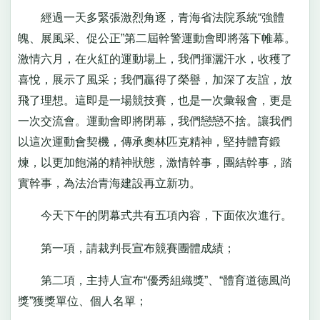
經過一天多緊張激烈角逐，青海省法院系統“強體
魄、展風采、促公正”第二屆幹警運動會即將落下帷幕。
激情六月，在火紅的運動場上，我們揮灑汗水，收穫了
喜悅，展示了風采；我們贏得了榮譽，加深了友誼，放
飛了理想。這即是一場競技賽，也是一次彙報會，更是
一次交流會。運動會即將閉幕，我們戀戀不捨。讓我們
以這次運動會契機，傳承奧林匹克精神，堅持體育鍛
煉，以更加飽滿的精神狀態，激情幹事，團結幹事，踏
實幹事，為法治青海建設再立新功。
今天下午的閉幕式共有五項內容，下面依次進行。
第一項，請裁判長宣布競賽團體成績；
第二項，主持人宣布“優秀組織獎”、“體育道德風尚
獎”獲獎單位、個人名單；