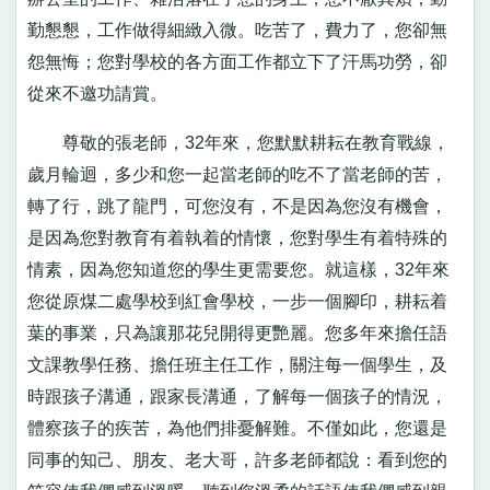
勤懇懇，工作做得細緻入微。吃苦了，費力了，您卻無
怨無悔；您對學校的各方面工作都立下了汗馬功勞，卻
從來不邀功請賞。
尊敬的張老師，32年來，您默默耕耘在教育戰線，
歲月輪迴，多少和您一起當老師的吃不了當老師的苦，
轉了行，跳了龍門，可您沒有，不是因為您沒有機會，
是因為您對教育有着執着的情懷，您對學生有着特殊的
情素，因為您知道您的學生更需要您。就這樣，32年來
您從原煤二處學校到紅會學校，一步一個腳印，耕耘着
葉的事業，只為讓那花兒開得更艷麗。您多年來擔任語
文課教學任務、擔任班主任工作，關注每一個學生，及
時跟孩子溝通，跟家長溝通，了解每一個孩子的情況，
體察孩子的疾苦，為他們排憂解難。不僅如此，您還是
同事的知己、朋友、老大哥，許多老師都說：看到您的