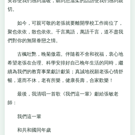
笑容使我們感到溫暖，聽到您溫柔的話語使我們感到親
切。
如今，可親可敬的老張就要離開學校工作崗位了，
聚也依依，散也依依。千言萬語，萬語千言，道不盡我
們對你的無限眷戀之情。
古楓吐艷，晚菊傲霜。伴隨着不舍和祝福，衷心地
希望老張在合理、科學安排好自己晚年生活的同時，繼
續為我們的教育事業獻計獻策；真誠地祝願老張心情舒
暢，退而不休，老有所樂，健康長壽，合家歡樂！
最後，我清唱一首歌《我們這一輩》獻給張敏老
師：
我們這一輩
和共和國同年歲