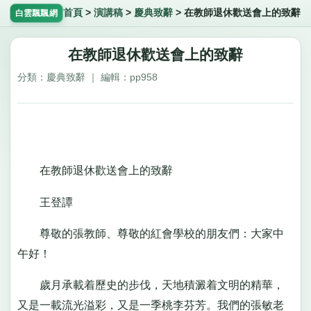
首頁
>
演講稿
>
慶典致辭
>
在教師退休歡送會上的致辭
白雲飄飄網
在教師退休歡送會上的致辭
分類：慶典致辭 ｜ 編輯：pp958
在教師退休歡送會上的致辭
王登譚
尊敬的張教師、尊敬的紅會學校的朋友們：大家中
午好！
歲月承載着歷史的步伐，天地積澱着文明的精華，
又是一載流光溢彩，又是一季桃李芬芳。我們的張敏老