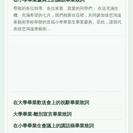
尊敬的各位領導、各位來賓、親愛的同學們： 在這充滿生
機、充滿希望的七月，我們相聚在這裡，共同參加徐悲鴻遠
東藝術學校舉辦的首屆小學畢業生畢業慶典。至此，讓我代
表徐悲鴻遠東藝術...
在大學畢業歡送會上的祝辭畢業致詞
大學畢業-離別宣言畢業致詞
在小學畢業生會議上的講話稿畢業致詞