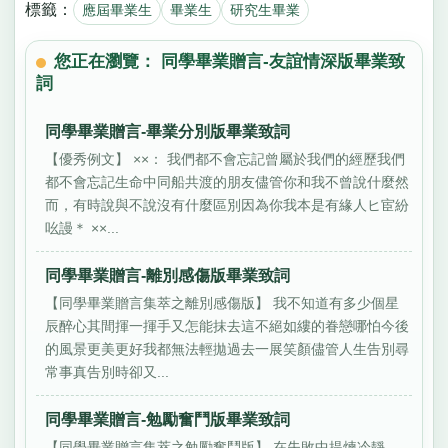
標籤：
應屆畢業生
畢業生
研究生畢業
您正在瀏覽： 同學畢業贈言-友誼情深版畢業致
詞
同學畢業贈言-畢業分別版畢業致詞
【優秀例文】 ××： 我們都不會忘記曾屬於我們的經歷我們
都不會忘記生命中同船共渡的朋友儘管你和我不曾說什麼然
而，有時說與不說沒有什麼區別因為你我本是有緣人ヒ宦紛
吆謾＊ ××...
同學畢業贈言-離別感傷版畢業致詞
【同學畢業贈言集萃之離別感傷版】 我不知道有多少個星
辰醉心其間揮一揮手又怎能抹去這不絕如縷的眷戀哪怕今後
的風景更美更好我都無法輕拋過去一展笑顏儘管人生告別尋
常事真告別時卻又...
同學畢業贈言-勉勵奮鬥版畢業致詞
【同學畢業贈言集萃之勉勵奮鬥版】 在失敗中提煉冷靜，