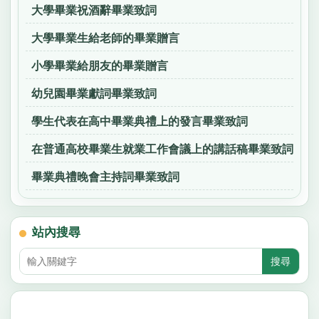
大學畢業祝酒辭畢業致詞
大學畢業生給老師的畢業贈言
小學畢業給朋友的畢業贈言
幼兒園畢業獻詞畢業致詞
學生代表在高中畢業典禮上的發言畢業致詞
在普通高校畢業生就業工作會議上的講話稿畢業致詞
畢業典禮晚會主持詞畢業致詞
站內搜尋