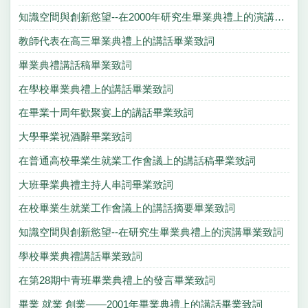
知識空間與創新慾望--在2000年研究生畢業典禮上的演講畢業致詞
教師代表在高三畢業典禮上的講話畢業致詞
畢業典禮講話稿畢業致詞
在學校畢業典禮上的講話畢業致詞
在畢業十周年歡聚宴上的講話畢業致詞
大學畢業祝酒辭畢業致詞
在普通高校畢業生就業工作會議上的講話稿畢業致詞
大班畢業典禮主持人串詞畢業致詞
在校畢業生就業工作會議上的講話摘要畢業致詞
知識空間與創新慾望--在研究生畢業典禮上的演講畢業致詞
學校畢業典禮講話畢業致詞
在第28期中青班畢業典禮上的發言畢業致詞
畢業 就業 創業——2001年畢業典禮上的講話畢業致詞