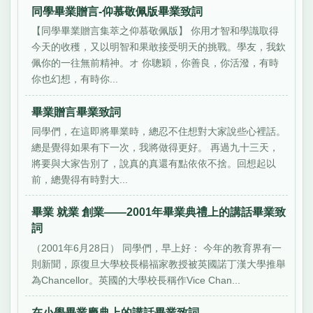
同學畢業贈言-仰慕敬佩版畢業致詞
【同學畢業贈言集萃之仰慕敬佩版】 你用才智和學識取得
今天的收穫，又以明智和果敢接受明天的挑戰。學友，我欽
佩你的一往無前精神。オ 你聰穎，你善良，你活潑，有時
你也幻想，有時你...
畢業贈言畢業致詞
同學們，在這即將畢業時，總忍不住想對大家說些心裡話。
總是覺得如果有下一次，我將做得更好。 再過九十三天，
將要與大家告別了，說真的真還有點依依不捨。回想起以
前，總覺得有時對大...
畢業 就業 創業——2001年畢業典禮上的講話畢業致
詞
（2001年6月28日） 同學們，早上好： 今年的教育界有一
則新聞，原復旦大學校長楊福家教授被英國諾丁漢大學推舉
為Chancellor。英國的大學校長稱作Vice Chan...
在小學畢業慶典上的講話畢業致詞