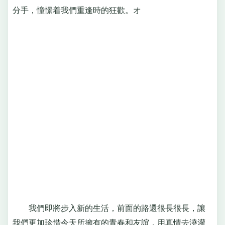
分手，憧憬着我們重逢時的狂歡。オ
我們即將步入新的生活，前面的路還很長很長，讓
我們更加珍惜今天所擁有的青春和友誼，用真情去澆灌