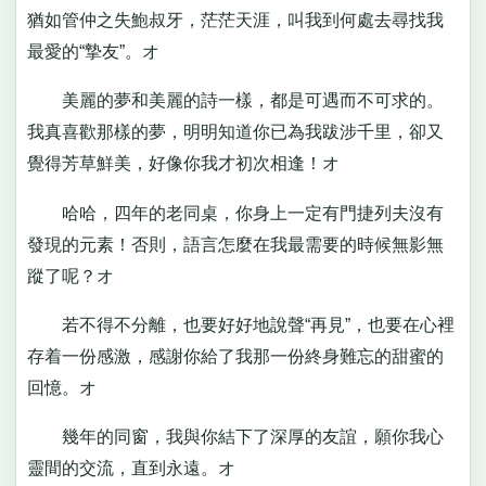
猶如管仲之失鮑叔牙，茫茫天涯，叫我到何處去尋找我
最愛的“摯友”。オ
美麗的夢和美麗的詩一樣，都是可遇而不可求的。
我真喜歡那樣的夢，明明知道你已為我跋涉千里，卻又
覺得芳草鮮美，好像你我才初次相逢！オ
哈哈，四年的老同桌，你身上一定有門捷列夫沒有
發現的元素！否則，語言怎麼在我最需要的時候無影無
蹤了呢？オ
若不得不分離，也要好好地說聲“再見”，也要在心裡
存着一份感激，感謝你給了我那一份終身難忘的甜蜜的
回憶。オ
幾年的同窗，我與你結下了深厚的友誼，願你我心
靈間的交流，直到永遠。オ