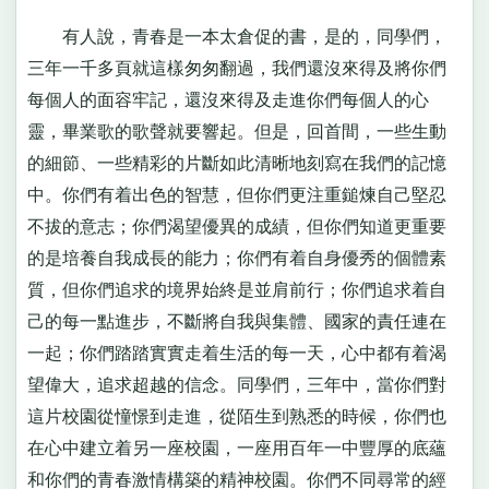
有人說，青春是一本太倉促的書，是的，同學們，
三年一千多頁就這樣匆匆翻過，我們還沒來得及將你們
每個人的面容牢記，還沒來得及走進你們每個人的心
靈，畢業歌的歌聲就要響起。但是，回首間，一些生動
的細節、一些精彩的片斷如此清晰地刻寫在我們的記憶
中。你們有着出色的智慧，但你們更注重鎚煉自己堅忍
不拔的意志；你們渴望優異的成績，但你們知道更重要
的是培養自我成長的能力；你們有着自身優秀的個體素
質，但你們追求的境界始終是並肩前行；你們追求着自
己的每一點進步，不斷將自我與集體、國家的責任連在
一起；你們踏踏實實走着生活的每一天，心中都有着渴
望偉大，追求超越的信念。同學們，三年中，當你們對
這片校園從憧憬到走進，從陌生到熟悉的時候，你們也
在心中建立着另一座校園，一座用百年一中豐厚的底蘊
和你們的青春激情構築的精神校園。你們不同尋常的經