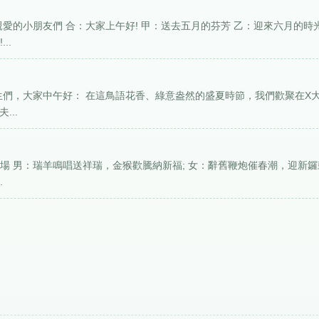
愛的小朋友們 合：大家上午好! 甲：送去五月的芬芳 乙：迎來六月的時
..
先生們，大家中午好： 在這鳥語花香、綠意盎然的盛夏時節，我們歡聚在X
...
場 男：瑞羊鳴唱送祥瑞，金猴歡騰納新福; 女：辭舊鞭炮催春潮，迎新鑼
.