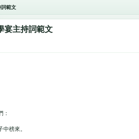
持詞範文
學宴主持詞範文
們：
子中榜來。