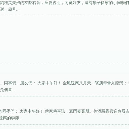
，劉桂英夫婦的左鄰右舍，至愛親朋，同窗好友，還有學子徐寧的小同學
，歲月...
、同事們、朋友們： 大家中午好！ 金風送爽八月天，賓朋幸會九龍灣； 
個喜...
的同學們： 大家中午好！ 侯家傳喜訊，豪門宴賓朋。美酒飄香喜迎良辰
爽的季節...