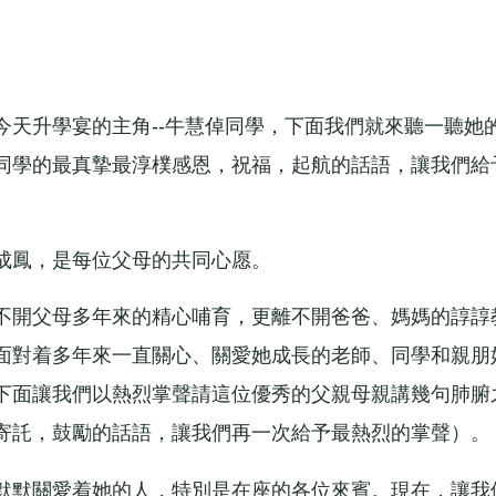
升學宴的主角--牛慧倬同學，下面我們就來聽一聽她
同學的最真摯最淳樸感恩，祝福，起航的話語，讓我們給
鳳，是每位父母的共同心愿。
開父母多年來的精心哺育，更離不開爸爸、媽媽的諄諄
面對着多年來一直關心、關愛她成長的老師、同學和親朋
下面讓我們以熱烈掌聲請這位優秀的父親母親講幾句肺腑
寄託，鼓勵的話語，讓我們再一次給予最熱烈的掌聲）。
默關愛着她的人，特別是在座的各位來賓。現在，讓我