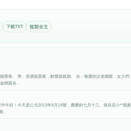
下載TXT
複製全文
揚墨香。 男：美酒迎貴賓，歡聲接親朋。 合：敬愛的父老鄉親，女士們
榜題名...
中午好！今天是公元2013年8月19號，農曆的七月十三。就在這小**嶺
..