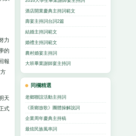
2016大學生畢業謝師宴主持詞
酒店開業慶典主持詞範文
壽宴主持詞台詞2篇
結婚主持詞範文
努力
婚禮主持詞範文
學的
農村婚宴主持詞
回報
大班畢業謝師宴主持詞
；方
同欄精選
老鄉聯誼活動主持詞
明天
《茶鄉放歌》團體操解說詞
正式
企業周年慶典主持稿
最炫民族風串詞