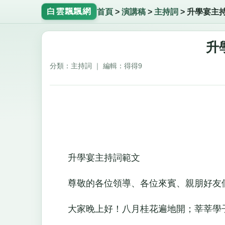
白雲飄飄網
首頁
>
演講稿
>
主持詞
>
升學宴主
升
分類：主持詞 ｜ 編輯：得得9
升學宴主持詞範文
尊敬的各位領導、各位來賓、親朋好友
大家晚上好！八月桂花遍地開；莘莘學