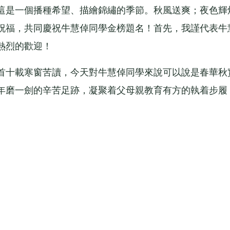
是一個播種希望、描繪錦繡的季節。秋風送爽；夜色輝
祝福，共同慶祝牛慧倬同學金榜題名！首先，我謹代表牛
熱烈的歡迎！
十載寒窗苦讀，今天對牛慧倬同學來說可以說是春華秋
年磨一劍的辛苦足跡，凝聚着父母親教育有方的執着步履