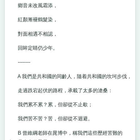
鄉音未改風霜添，
紅顏漸褪鶴髮染，
對面相遇不相認，
回眸定睛仍少年。
--------
A 我們是共和國的同齡人，隨着共和國的坎坷步伐，
走過跌宕起伏的路程，承載了太多的滄桑：
我們累不累？累，但卻從不止歇；
我們苦不苦？苦，但卻從不迴避。
B 曾維綱老師在晁博中，稱我們這些歷經苦難的