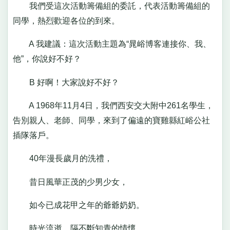
我們受這次活動籌備組的委託，代表活動籌備組的
同學，熱烈歡迎各位的到來。
A 我建議：這次活動主題為“晁峪博客連接你、我、
他”，你說好不好？
B 好啊！大家說好不好？
A 1968年11月4日，我們西安交大附中261名學生，
告別親人、老師、同學，來到了偏遠的寶雞縣紅峪公社
插隊落戶。
40年漫長歲月的洗禮，
昔日風華正茂的少男少女，
如今已成花甲之年的爺爺奶奶。
時光流逝，隔不斷知青的情懷，