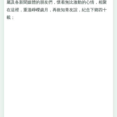
屬及各新聞媒體的朋友們，懷着無比激動的心情，相聚
在這裡，重溫崢嶸歲月，再敘知青友誼，紀念下鄉四十
載；