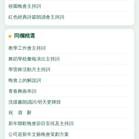
校園晚會主持詞
紅色經典詩篇朗誦會主持詞
同欄精選
教學工作會主持詞
舞蹈學校彙報演出主持詞
學雷鋒活動月主持詞
晚會上的解說詞
青春舞曲串詞
洗煤廠朗誦詞:明天更輝煌
祝 酒 辭
新年聯歡晚會節目安排及主持詞
公司迎新年文藝晚會策劃方案