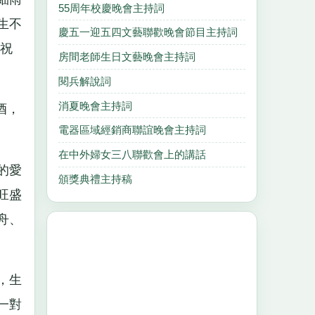
55周年校慶晚會主持詞
生不
慶五一迎五四文藝聯歡晚會節目主持詞
祝
房間老師生日文藝晚會主持詞
閱兵解說詞
消夏晚會主持詞
酒，
電器區域經銷商聯誼晚會主持詞
在中外婦女三八聯歡會上的講話
的愛
頒獎典禮主持稿
旺盛
舟、
，生
一對