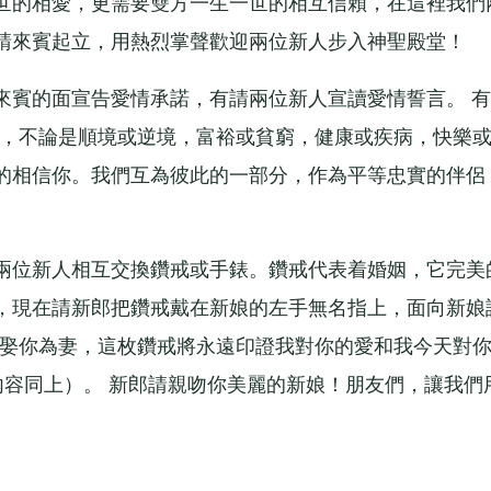
世的相愛，更需要雙方一生一世的相互信賴，在這裡我們
請來賓起立，用熱烈掌聲歡迎兩位新人步入神聖殿堂！
賓的面宣告愛情承諾，有請兩位新人宣讀愛情誓言。 有
*為妻，不論是順境或逆境，富裕或貧窮，健康或疾病，快樂
的相信你。我們互為彼此的一部分，作為平等忠實的伴侶
位新人相互交換鑽戒或手錶。鑽戒代表着婚姻，它完美
，現在請新郎把鑽戒戴在新娘的左手無名指上，面向新娘
我娶你為妻，這枚鑽戒將永遠印證我對你的愛和我今天對
內容同上）。 新郎請親吻你美麗的新娘！朋友們，讓我們