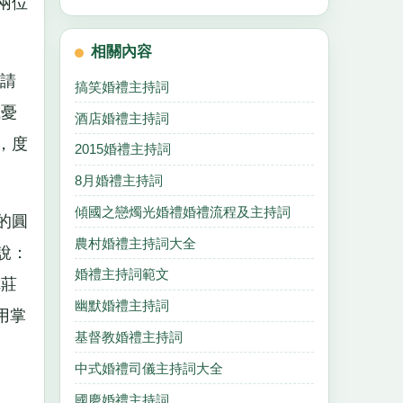
兩位
相關內容
請
搞笑婚禮主持詞
或憂
酒店婚禮主持詞
，度
2015婚禮主持詞
8月婚禮主持詞
傾國之戀燭光婚禮婚禮流程及主持詞
的圓
農村婚禮主持詞大全
說：
婚禮主持詞範文
你莊
幽默婚禮主持詞
用掌
基督教婚禮主持詞
中式婚禮司儀主持詞大全
國慶婚禮主持詞