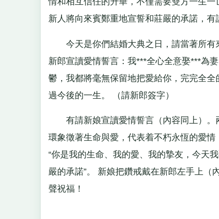
情和相互信任的升華，不僅需要雙方一生一
新人將向來賓鄭重地宣誓和莊嚴的承諾，有
今天是你們結婚大典之日，請當著所有來
新郎宣讀愛情誓言：我***全心全意娶**
鬱，我都將毫無保留地把愛給你，完完全全
過今後的一生。 （請新郎簽字）
有請新娘宣讀愛情誓言（內容同上）。兩
環象徵著生命與愛，代表着不朽永恆的愛情
“你是我的生命、我的愛、我的摯友，今天
嚴的承諾”。 新娘把鑽戒戴在新郎左手上（
聲祝福！