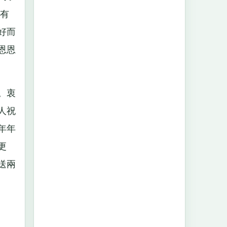
有
好而
恩恩
。衷
人祝
年年
更
送兩