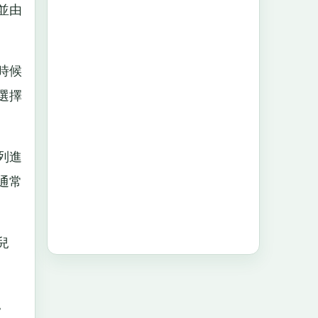
並由
時候
選擇
列進
通常
兒
。