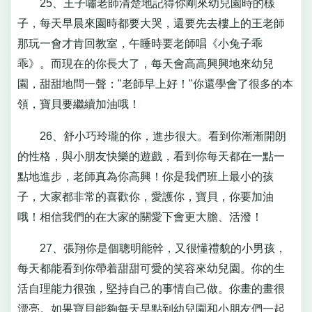
25、王子嘯老師清楚地記得你剛來幼兒園時的樣
子，每天早晨來園時都要大哭，還要先去樓上的王老師
那玩一會才肯回教室，午睡時要老師唱《小兔子乖
乖》。而現在的你長大了，每天會高高興興地來幼兒
園，甜甜地問一聲："老師早上好！"你還學會了很多的本
領，寶貝要繼續加油哦！
26、舒小巧玲瓏的你，進步很大。看到你漸漸開朗
的性格，與小朋友快樂的遊戲，看到你每天都在一點一
點地進步，老師真為你高興！你是我們班上最小的孩
子，大家都非常的喜歡你，愛護你，寶貝，你要加油
哦！相信我們的在大家的關愛下會更大膽、活潑！
27、張翔你是個聰明能幹，又很懂禮貌的小男孩，
每天都能看到你帶着甜甜可愛的笑容來幼兒園。你的生
活自理能力很強，堅持自己的事情自己做。你畫的畫很
漂亮。如果寶貝能夠每天早點到幼兒園和小朋友們一起