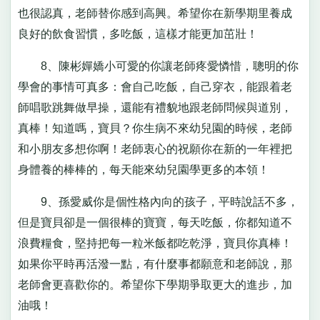
也很認真，老師替你感到高興。希望你在新學期里養成
良好的飲食習慣，多吃飯，這樣才能更加茁壯！
8、陳彬嬋嬌小可愛的你讓老師疼愛憐惜，聰明的你
學會的事情可真多：會自己吃飯，自己穿衣，能跟着老
師唱歌跳舞做早操，還能有禮貌地跟老師問候與道別，
真棒！知道嗎，寶貝？你生病不來幼兒園的時候，老師
和小朋友多想你啊！老師衷心的祝願你在新的一年裡把
身體養的棒棒的，每天能來幼兒園學更多的本領！
9、孫愛威你是個性格內向的孩子，平時說話不多，
但是寶貝卻是一個很棒的寶寶，每天吃飯，你都知道不
浪費糧食，堅持把每一粒米飯都吃乾淨，寶貝你真棒！
如果你平時再活潑一點，有什麼事都願意和老師說，那
老師會更喜歡你的。希望你下學期爭取更大的進步，加
油哦！