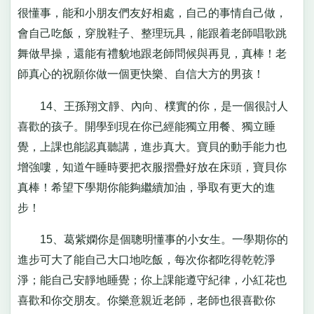
很懂事，能和小朋友們友好相處，自己的事情自己做，
會自己吃飯，穿脫鞋子、整理玩具，能跟着老師唱歌跳
舞做早操，還能有禮貌地跟老師問候與再見，真棒！老
師真心的祝願你做一個更快樂、自信大方的男孩！
14、王孫翔文靜、內向、樸實的你，是一個很討人
喜歡的孩子。開學到現在你已經能獨立用餐、獨立睡
覺，上課也能認真聽講，進步真大。寶貝的動手能力也
增強嘍，知道午睡時要把衣服摺疊好放在床頭，寶貝你
真棒！希望下學期你能夠繼續加油，爭取有更大的進
步！
15、葛紫嫻你是個聰明懂事的小女生。一學期你的
進步可大了能自己大口地吃飯，每次你都吃得乾乾淨
淨；能自己安靜地睡覺；你上課能遵守紀律，小紅花也
喜歡和你交朋友。你樂意親近老師，老師也很喜歡你