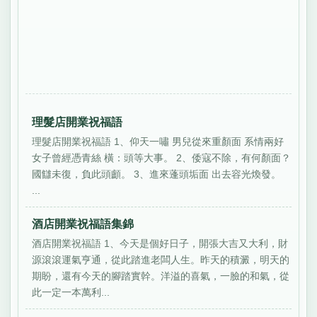
理髮店開業祝福語
理髮店開業祝福語 1、仰天一嘯 男兒從來重顏面 系情兩好
女子曾經憑青絲 橫：頭等大事。 2、倭寇不除，有何顏面？
國讎未復，負此頭顱。 3、進來蓬頭垢面 出去容光煥發。
...
酒店開業祝福語集錦
酒店開業祝福語 1、今天是個好日子，開張大吉又大利，財
源滾滾運氣亨通，從此踏進老闆人生。昨天的積澱，明天的
期盼，還有今天的腳踏實幹。洋溢的喜氣，一臉的和氣，從
此一定一本萬利...