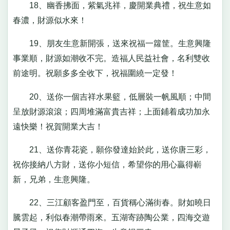
18、幽香拂面，紫氣兆祥，慶開業典禮，祝生意如
春濃，財源似水來！
19、朋友生意新開張，送來祝福一籮筐。生意興隆
事業順，財源如潮收不完。造福人民益社會，名利雙收
前途明。祝願多多全收下，祝福圍繞一定發！
20、送你一個吉祥水果籃，低層裝一帆風順；中間
呈放財源滾滾；四周堆滿富貴吉祥；上面鋪着成功加永
遠快樂！祝賀開業大吉！
21、送你青花瓷，願你發達始於此，送你唐三彩，
祝你接納八方財，送你小短信，希望你的用心贏得嶄
新，兄弟，生意興隆。
22、三江顧客盈門至，百貨稱心滿街春。財如曉日
騰雲起，利似春潮帶雨來。五湖寄跡陶公業，四海交遊