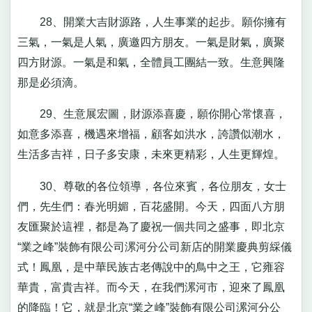
28、開業大吉財源路，人生事業的起步。願你擁有
三氣，一氣是人氣，廣邀四方朋友。一氣是財氣，廣聚
四方財源。一氣是和氣，全體員工團結一致。生意興隆
那是必須滴。
29、生意展宏圖，財源添喜慶，願你開心常懷喜，
如意多添喜，機遇來增福，顧客如洪水，誇讚似潮水，
生活多吉祥，日子多安康，未來更精彩，人生更輝煌。
30、尊敬的各位領導，各位來賓，各位朋友，女士
們，先生們：春光明媚，百花盛開。今天，四面八方朋
友匯聚於這裡，都是為了慶祝一個共同之盛事，即北京
“業之峰”裝飾有限公司漯河分公司新店的開業慶典剪綵儀
式！鳳凰，是中華民族古老傳說中的鳥中之王，它雍容
華貴，富貴吉祥。而今天，在我們漯河市，迎來了鳳凰
的降臨！它，就是北京“業之峰”裝飾有限公司漯河分公