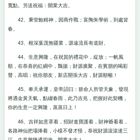
寬點。另送祝福：開業大吉。
42、秉管鮑精神，因商作戰；富陶朱學術，到處皆
春。
43、根深葉茂無疆業，源遠流長有道財。
44、生意興隆，在祝賀的禮花中，綻放；一帆風
順，在恭喜的紅綢中，飄揚；財源廣聚，在賓朋的喝彩
聲，高唱；祝你朋友，新店開張大吉，財源順暢！
45、奉天承運，皇帝詔曰：朕命人所管天象，發現
將遇金黃天氣，點綴春雨，此乃吉兆，把握好此契機，
你的生意一定興隆，蒸蒸日上！
46、吉祥如意罩着，招財進寶護着，財神爺看着，
各路神仙把場捧着，小樣不發才怪，恭祝財源滾滾達三
江，生意興隆通四海，開業大吉！