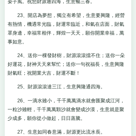
晏子風。祝您財源通四海，生意暢三春。
23、開店為夢想，獨立有希望，生意要興隆，經營
有熱情，機遇常光臨，財運常臨近，和氣在店面，財氣
罩身邊，幸福常相伴，輝煌一天天，願你開業幸福，萬
事如意。
24、送你一棵發財樹，財源滾滾擋不住；送你一朵
好運花，財神天天來幫忙；送你一句祝福長，生意興隆
財氣旺；祝開業大吉，財運不斷！
25、財源滾滾達三江，生意興隆通四海。
26、一滴水雖小，千千萬萬滴水就會匯聚成江河，
一粒沙雖輕，千千萬萬顆沙就會變成沙漠，生意就是聚
少成多，願你從小做起，日日蒸騰。
27、生意如同春意滿，財源更比流水長。