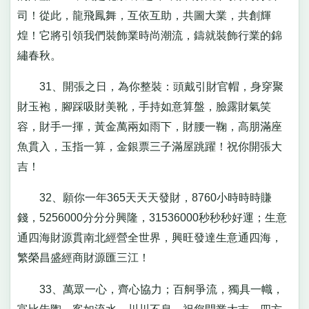
司！從此，龍飛鳳舞，互依互助，共圖大業，共創輝
煌！它將引領我們裝飾業時尚潮流，鑄就裝飾行業的錦
繡春秋。
31、開張之日，為你整裝：頭戴引財官帽，身穿聚
財玉袍，腳踩吸財美靴，手持如意算盤，臉露財氣笑
容，財手一揮，黃金萬兩如雨下，財腰一鞠，高朋滿座
魚貫入，玉指一算，金銀票三子滿屋跳躍！祝你開張大
吉！
32、願你一年365天天天發財，8760小時時時賺
錢，5256000分分分興隆，31536000秒秒秒好運；生意
通四海財源貫南北經營全世界，興旺發達生意通四海，
繁榮昌盛經商財源匯三江！
33、萬眾一心，齊心協力；百舸爭流，獨具一幟，