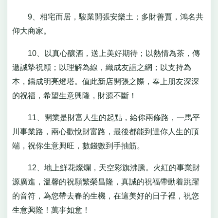
9、相宅而居，駿業開張安樂土；多財善賈，鴻名共
仰大商家。
10、以真心釀酒，送上美好期待；以熱情為茶，傳
遞誠摯祝願；以理解為線，織成友誼之網；以支持為
本，鑄成明亮燈塔。值此新店開張之際，奉上朋友深深
的祝福，希望生意興隆，財源不斷！
11、開業是財富人生的起點，給你兩條路，一馬平
川事業路，兩心歡悅財富路，最後都能到達你人生的頂
端，祝你生意興旺，數錢數到手抽筋。
12、地上鮮花燦爛，天空彩旗沸騰。火紅的事業財
源廣進，溫馨的祝願繁榮昌隆，真誠的祝福帶動着跳躍
的音符，為您帶去春的生機，在這美好的日子裡，祝您
生意興隆！萬事如意！