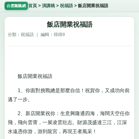
首頁
>
演講稿
>
祝福語
>
飯店開業祝福語
白雲飄飄網
飯店開業祝福語
分類：祝福語 ｜ 編輯：得得9
飯店開業祝福語
1、你面對挑戰總是那麼自信！祝賀你，又成功向前
邁了一步。
2、新店開業祝你：生意興隆通四海，海闊天空任你
飛，飛向雲霄，一展凌雲壯志。財源茂盛達三江，江深
水遠憑你游，游到龍宮，再現王者風采！