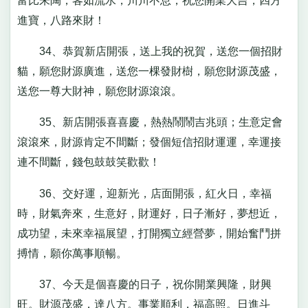
富比朱陶，客如流水，川川不息，祝您開業大吉，四方
進寶，八路來財！
34、恭賀新店開張，送上我的祝賀，送您一個招財
貓，願您財源廣進，送您一棵發財樹，願您財源茂盛，
送您一尊大財神，願您財源滾滾。
35、新店開張喜喜慶，熱熱鬧鬧吉兆頭；生意定會
滾滾來，財源肯定不間斷；發個短信招財運運，幸運接
連不間斷，錢包鼓鼓笑歡歡！
36、交好運，迎新光，店面開張，紅火日，幸福
時，財氣奔來，生意好，財運好，日子漸好，夢想近，
成功望，未來幸福展望，打開獨立經營夢，開始奮鬥拼
搏情，願你萬事順暢。
37、今天是個喜慶的日子，祝你開業興隆，財興
旺。財源茂盛，達八方。事業順利，福高照。日進斗