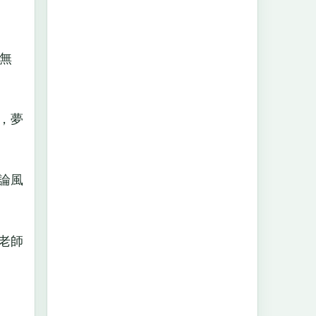
無
，夢
論風
老師