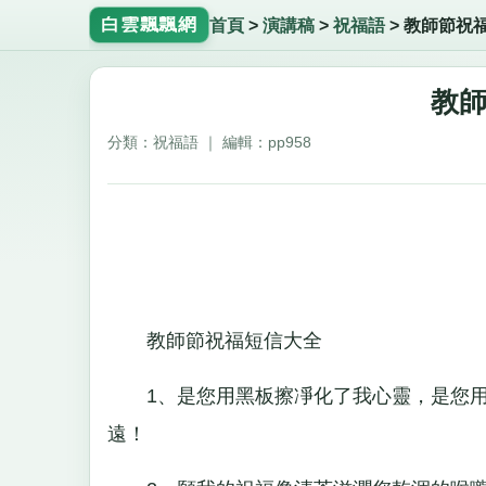
白雲飄飄網
首頁
>
演講稿
>
祝福語
>
教師節祝
教
分類：祝福語 ｜ 編輯：pp958
教師節祝福短信大全
1、是您用黑板擦凈化了我心靈，是您用
遠！