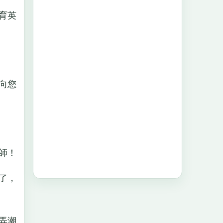
育英
向您
師！
了，
弄潮