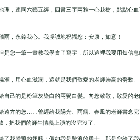
地理，連同六藝五經，四書三字兩雅一心栽樹，點點心血
瑞雨，永銘我心。我虔誠地祝福您：安康，如意！
但是您一筆一畫教我學會了寫字，所以這裡我要用短信息
澆灌，用心血滋潤，這就是我們敬愛的老師崇高的勞動。
給自己的是粉筆灰染白的兩鬢白髮。向您致敬，敬愛的老
給遠方的您……曾經給我陽光、雨露、春風的老師書念完
散，把我們的師生情義上演的沒完沒了。
給了我騰飛的翅膀；假如我是擊浪的勇士，那是您給了我