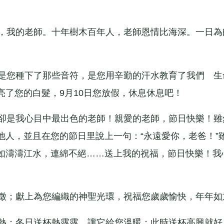
，我的老師。十年樹木百年人，老師恩情比海深。一日為
是您種下了那些音符，是您用辛勤的汗水教育了我們 生
了您的白髮，9月10日您放假，休息休息吧！
卻是我心目中最出色的老師！親愛的老師，節日快樂！雖
他人，並且在您的節日里說上一句：“永遠愛你，老爸！”
如濤濤江水，連綿不絕……送上我的祝福，節日快樂！我
徵；獻上為您編織的神聖光環，祝福您歲歲愉快，年年如
熱；冬日送杯熱露露，讓它給您溫暖；此時送杯高興就好