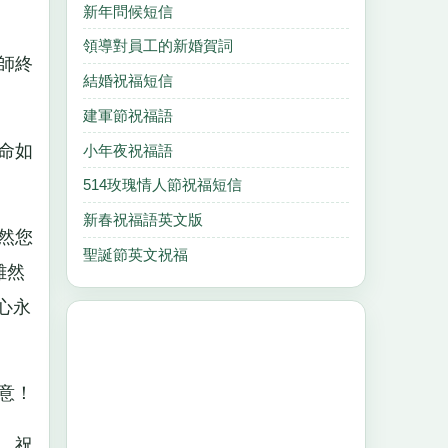
新年問候短信
領導對員工的新婚賀詞
師終
結婚祝福短信
建軍節祝福語
命如
小年夜祝福語
514玫瑰情人節祝福短信
新春祝福語英文版
然您
聖誕節英文祝福
雖然
心永
意！
，祝