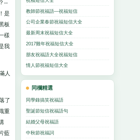
祝福短信大全
--
教師節祝福語—祝福短信
！是
公司企業春節祝福短信大全
黑板
最新周末祝福短信大全
一樣
2017雞年祝福短信大全
是我
朋友祝福語大全祝福短信
情人節祝福短信大全
滿人
同欄精選
落了
同學錄搞笑祝福語
識重
聖誕節短信祝福語句
結婚父母祝福語
講
中秋節祝福詞
片藍