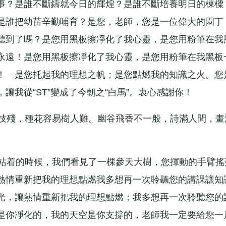
事？是誰不斷鑄就今日的輝煌？是誰不斷培養明日的棟樑？
是誰把幼苗辛勤哺育？是您，老師，您是一位偉大的園丁
聽到了嗎？是您用黑板擦凈化了我心靈，是您用粉筆在我
永遠！是您用黑板擦凈化了我心靈，是您用粉筆在我黑板
！ 是您托起我的理想之帆；是您點燃我的知識之火。您
我從“ST”變成了今朝之“白馬”。衷心感謝你！
技殘，種花容易樹人難。幽谷飛香不一般，詩滿人間，畫
站着的時候，我們看見了一棵參天大樹，您揮動的手臂搖
熱情重新把我的理想點燃我多想再一次聆聽您的講課讓知
光，讓熱情重新把我的理想點燃；我多想再一次聆聽您的
是你凈化的，我的天空是你支撐的，老師我一定要給您一