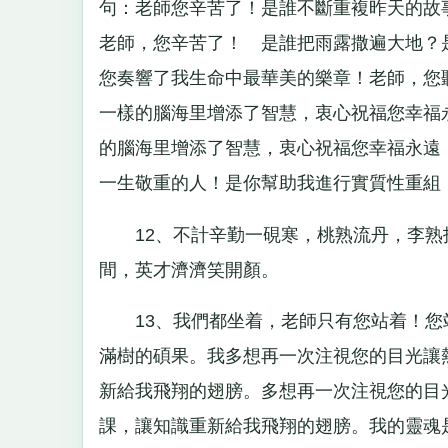
句：老師您辛苦了！是誰不斷重複昨天的故
老師，您辛苦了！ 是誰把雨露撒遍大地？
您奏響了我生命中最華美的樂章！老師，您
一樣的腦海里增添了智慧，衷心祝福您幸福
的腦海里增添了智慧，衷心祝福您幸福永遠
一生敬重的人！是你幫助我進行實質性重組，讓
12、不計辛勤一硯寒，桃熟流丹，李熟
間，英才濟濟笑開顏。
13、我們都坐着，老師只有您站着！您
滿樹的碩果。我多想再一次注視您的目光讓
新給我飛翔的翅膀。多想再一次注視您的目
課，讓知識重新給我飛翔的翅膀。我的靈魂