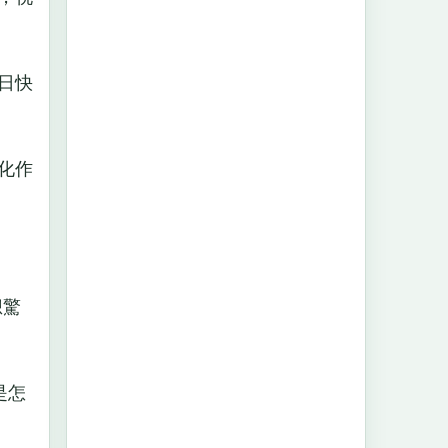
日快
化作
想驚
是怎