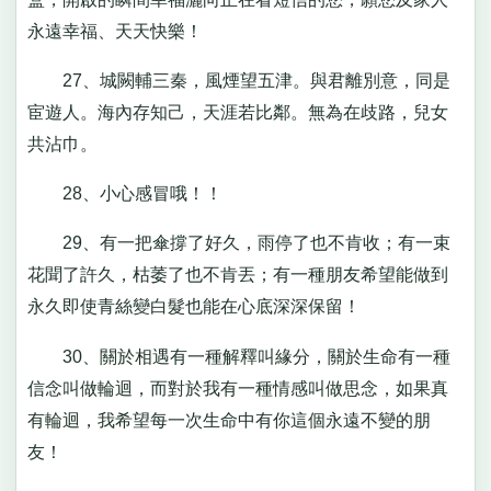
永遠幸福、天天快樂！
27、城闕輔三秦，風煙望五津。與君離別意，同是
宦遊人。海內存知己，天涯若比鄰。無為在歧路，兒女
共沾巾。
28、小心感冒哦！！
29、有一把傘撐了好久，雨停了也不肯收；有一束
花聞了許久，枯萎了也不肯丟；有一種朋友希望能做到
永久即使青絲變白髮也能在心底深深保留！
30、關於相遇有一種解釋叫緣分，關於生命有一種
信念叫做輪迴，而對於我有一種情感叫做思念，如果真
有輪迴，我希望每一次生命中有你這個永遠不變的朋
友！