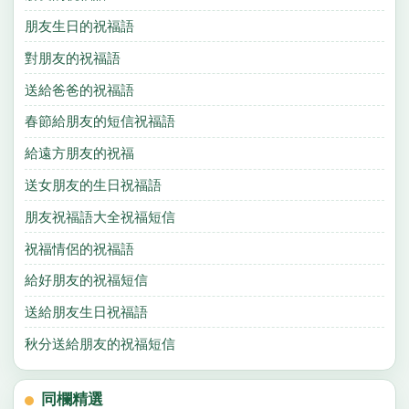
朋友生日的祝福語
對朋友的祝福語
送給爸爸的祝福語
春節給朋友的短信祝福語
給遠方朋友的祝福
送女朋友的生日祝福語
朋友祝福語大全祝福短信
祝福情侶的祝福語
給好朋友的祝福短信
送給朋友生日祝福語
秋分送給朋友的祝福短信
同欄精選