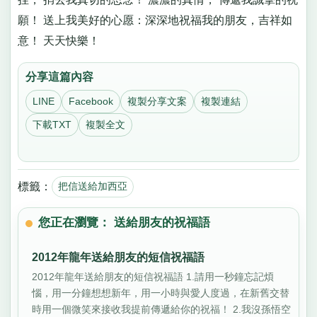
願！ 送上我美好的心愿：深深地祝福我的朋友，吉祥如
意！ 天天快樂！
分享這篇內容
LINE
Facebook
複製分享文案
複製連結
下載TXT
複製全文
標籤：
把信送給加西亞
您正在瀏覽： 送給朋友的祝福語
2012年龍年送給朋友的短信祝福語
2012年龍年送給朋友的短信祝福語 1.請用一秒鐘忘記煩
惱，用一分鐘想想新年，用一小時與愛人度過，在新舊交替
時用一個微笑來接收我提前傳遞給你的祝福！ 2.我沒孫悟空