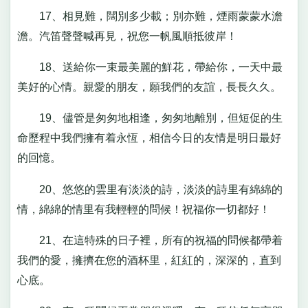
17、相見難，闊別多少載；別亦難，煙雨蒙蒙水澹
澹。汽笛聲聲喊再見，祝您一帆風順抵彼岸！
18、送給你一束最美麗的鮮花，帶給你，一天中最
美好的心情。親愛的朋友，願我們的友誼，長長久久。
19、儘管是匆匆地相逢，匆匆地離別，但短促的生
命歷程中我們擁有着永恆，相信今日的友情是明日最好
的回憶。
20、悠悠的雲里有淡淡的詩，淡淡的詩里有綿綿的
情，綿綿的情里有我輕輕的問候！祝福你一切都好！
21、在這特殊的日子裡，所有的祝福的問候都帶着
我們的愛，擁擠在您的酒杯里，紅紅的，深深的，直到
心底。