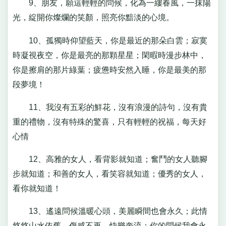
9、朋友，願這輕輕的問候，化為一縷春風，一抹陽
光，綻開你燦爛的笑顏，照亮你黯淡的心境。
10、孤獨時仰望藍天，你是最近的那朵白雲；寂寞
時凝視夜空，你是最亮的那顆星星；閑暇時漫步林中，
你是擦肩的那片綠葉；疲憊時安然入睡，你是最美的那
段夢境！
11、我沒有五彩的鮮花，沒有浪漫的詩句，沒有貴
重的禮物，沒有特殊的驚喜，只有輕輕的祝福，每天好
心情
12、高雅的女人，看背影就知道；奮鬥的女人聽腳
步就知道；和善的女人，看笑容就知道；優秀的女人，
看你就知道！
13、遙遠問候溫暖心頭，美麗瞬間也會永久；此情
悠悠山水依舊，傷感不再，快樂奔流；你的問候我會永