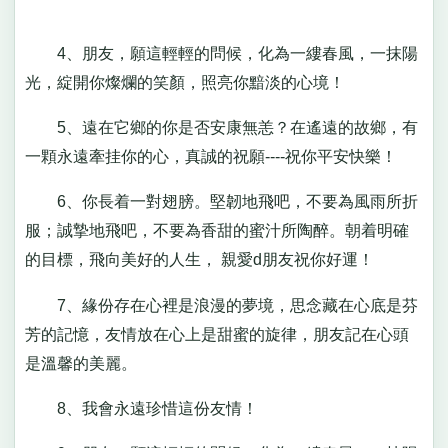
4、朋友，願這輕輕的問候，化為一縷春風，一抹陽
光，綻開你燦爛的笑顏，照亮你黯淡的心境！
5、遠在它鄉的你是否安康無恙？在遙遠的故鄉，有
一顆永遠牽挂你的心，真誠的祝願----祝你平安快樂！
6、你長着一對翅膀。堅韌地飛吧，不要為風雨所折
服；誠摯地飛吧，不要為香甜的蜜汁所陶醉。朝着明確
的目標，飛向美好的人生， 親愛d朋友祝你好運！
7、緣份存在心裡是浪漫的夢境，思念藏在心底是芬
芳的記憶，友情放在心上是甜蜜的旋律，朋友記在心頭
是溫馨的美麗。
8、我會永遠珍惜這份友情！