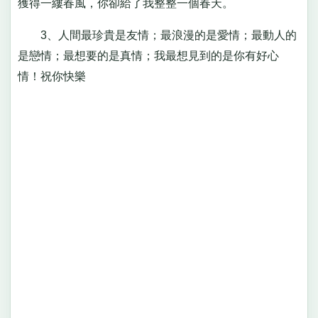
獲得一縷春風，你卻給了我整整一個春天。
3、人間最珍貴是友情；最浪漫的是愛情；最動人的
是戀情；最想要的是真情；我最想見到的是你有好心
情！祝你快樂