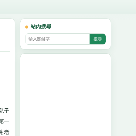
站內搜尋
兒子
第一
謝老