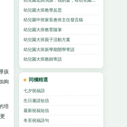
幼兒園老師演講：我的愛，在幼兒園裡紮根
幼兒園大班教學反思
幼兒園中班家長會班主任發言稿
幼兒園大班教育隨筆
幼兒園大班親子活動方案
幼兒園大班新學期開學寄語
幼兒園大班教師寄語
導孩
同欄精選
加絢
七夕祝福語
生日邀請短信
的培
最新祝福短信
更
冬至祝福語句