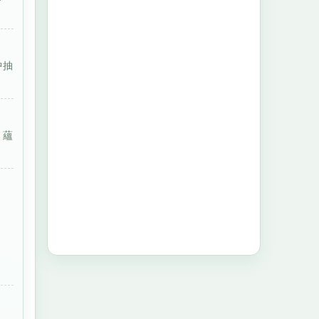
中抽
，蘊