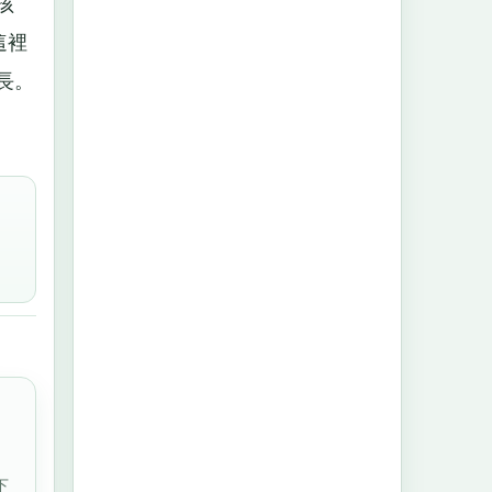
孩
這裡
長。
下