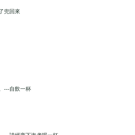
了兜回來
--自飲一杯