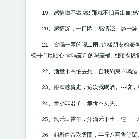
19、感情鐵不鐵 鐵! 那就不怕胃出血!感情
20、感情深，一口悶；感情淺，舔一舔
21、會喝一兩的喝二兩, 這樣朋友夠豪爽!
樣哥們最貼心!會喝壹斤的喝壹桶, 回頭提拔
22、酒量不高怕丟愁，自我約束不喝酒
23、跟着感覺走，這次我喝酒。---咳，
24、量小非君子，無毒不丈夫。
25、鋤禾日當午，汗滴禾下土，連干三
26、朝辭白帝彩雲間，半斤八兩隻等閑。-