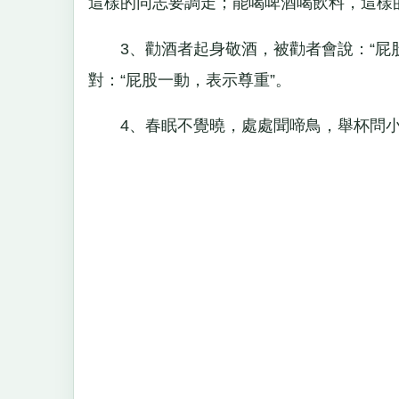
這樣的同志要調走；能喝啤酒喝飲料，這樣
3、勸酒者起身敬酒，被勸者會說：“屁股
對：“屁股一動，表示尊重”。
4、春眠不覺曉，處處聞啼鳥，舉杯問小姐