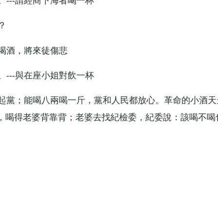
---請經商下海者喝一杯
？
喝酒，將來徒傷悲
---與在座小姐對飲一杯
起黨；能喝八兩喝一斤，黨和人民都放心。革命的小酒天
，喝得老婆背靠背；老婆去找紀檢委，紀委說：該喝不喝