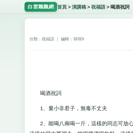
白雲飄飄網
首頁
>
演講稿
>
祝福語
>
喝酒祝詞
分類：祝福語 ｜ 編輯：得得9
喝酒祝詞
1、量小非君子，無毒不丈夫
2、能喝八兩喝一斤，這樣的同志可放心