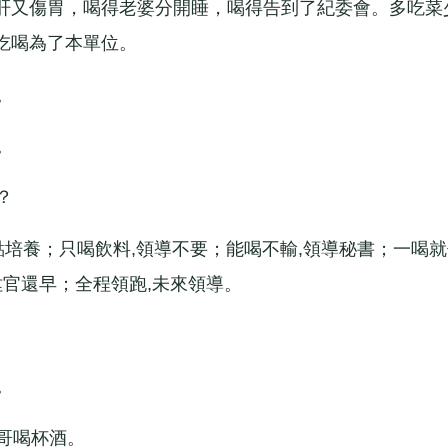
肝又傷胃，喝得老婆分開睡，喝得告到了紀委會。多吃菜
吃喝為了本單位。
。
。
？
培養；只喝飲料,領導不要；能喝不輸,領導秘書；一喝就
陞官還早；全程領跑,未來領導。
。
哥喝杯酒。