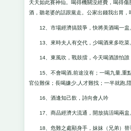
天天如此賽神仙。喝得機關沒經費，喝得傷
酒，聽老婆的話跟黨走。公家出錢我出胃，
12、市場經濟搞競爭，快將美酒喝一盅
13、來時夫人有交代，少喝酒來多吃菜
14、東風吹，戰鼓擂，今天喝酒誰怕誰
15、不會喝酒,前途沒有；一喝九量,重點
官位難保；長喝嫌少,人才難找；一半就跑,
16、酒逢知己飲，詩向會人吟
17、商品經濟大流通，開放搞活喝兩盅
18、危難之處顯身手，妹妹（兄弟）替