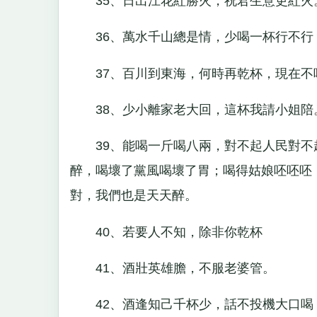
35、日出江花紅勝火，祝君生意更紅火。
36、萬水千山總是情，少喝一杯行不行
37、百川到東海，何時再乾杯，現在不
38、少小離家老大回，這杯我請小姐陪。
39、能喝一斤喝八兩，對不起人民對不
醉，喝壞了黨風喝壞了胃；喝得姑娘呸呸呸
對，我們也是天天醉。
40、若要人不知，除非你乾杯
41、酒壯英雄膽，不服老婆管。
42、酒逢知己千杯少，話不投機大口喝