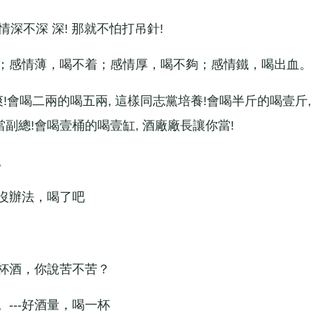
深不深 深! 那就不怕打吊針!
；感情薄，喝不着；感情厚，喝不夠；感情鐵，喝出血。
會喝二兩的喝五兩, 這樣同志黨培養!會喝半斤的喝壹斤,
當副總!會喝壹桶的喝壹缸, 酒廠廠長讓你當!
。
沒辦法，喝了吧
杯酒，你說苦不苦？
--好酒量，喝一杯