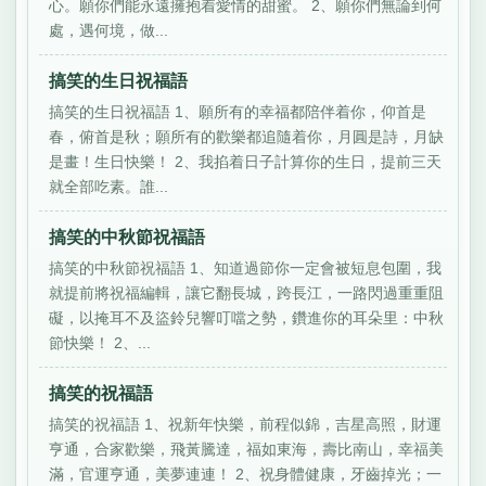
心。願你們能永遠擁抱着愛情的甜蜜。 2、願你們無論到何
處，遇何境，做...
搞笑的生日祝福語
搞笑的生日祝福語 1、願所有的幸福都陪伴着你，仰首是
春，俯首是秋；願所有的歡樂都追隨着你，月圓是詩，月缺
是畫！生日快樂！ 2、我掐着日子計算你的生日，提前三天
就全部吃素。誰...
搞笑的中秋節祝福語
搞笑的中秋節祝福語 1、知道過節你一定會被短息包圍，我
就提前將祝福編輯，讓它翻長城，跨長江，一路閃過重重阻
礙，以掩耳不及盜鈴兒響叮噹之勢，鑽進你的耳朵里：中秋
節快樂！ 2、...
搞笑的祝福語
搞笑的祝福語 1、祝新年快樂，前程似錦，吉星高照，財運
亨通，合家歡樂，飛黃騰達，福如東海，壽比南山，幸福美
滿，官運亨通，美夢連連！ 2、祝身體健康，牙齒掉光；一