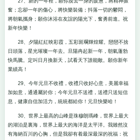
27、新的一年裡，願你脫去一身的疲憊，將精神振
奮；忘卻一年的傷心，將快樂裝備；抖落一切的鬱悶，
將朝氣攜身；願你沐浴在友誼的陽光下，奮勇前進。祝
新年快樂！
28、夕陽紅紅映彩霞，五彩斑斕輝煌耀。戀戀不捨
日頭落，星光璀璨一年去。旦陽冉起新一年，朝氣蓬勃
快馬騰。定叫日月換新天，試看天下誰能敵。願你新年
業績高！
29、今年元旦不收禮，收禮只收好心意，美麗幸福
加如意，通通屬於你；今年元旦不送禮，送禮只送短信
息，健康自信加活力，統統都給你！元旦快樂哈！
30、世界上最高的山峰是珠穆朗瑪峰，世界上最大
的湖泊是裏海，世界上最大的海洋是太平洋。我雖然沒
有海納百川的心胸，但是我卻有着最深最深的祝福：祝