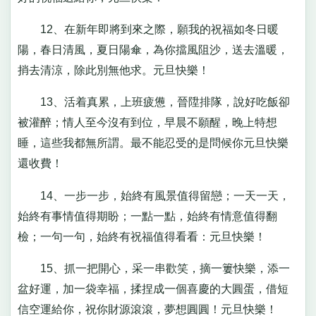
12、在新年即將到來之際，願我的祝福如冬日暖
陽，春日清風，夏日陽傘，為你擋風阻沙，送去溫暖，
捎去清涼，除此別無他求。元旦快樂！
13、活着真累，上班疲憊，晉陞排隊，說好吃飯卻
被灌醉；情人至今沒有到位，早晨不願醒，晚上特想
睡，這些我都無所謂。最不能忍受的是問候你元旦快樂
還收費！
14、一步一步，始終有風景值得留戀；一天一天，
始終有事情值得期盼；一點一點，始終有情意值得翻
檢；一句一句，始終有祝福值得看看：元旦快樂！
15、抓一把開心，采一串歡笑，摘一簍快樂，添一
盆好運，加一袋幸福，揉捏成一個喜慶的大圓蛋，借短
信空運給你，祝你財源滾滾，夢想圓圓！元旦快樂！