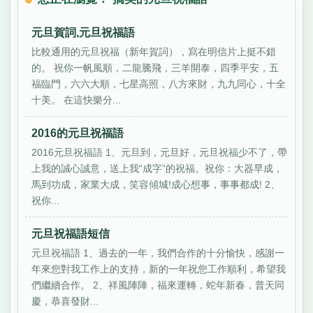
元旦賀詞,元旦祝福語
比較通用的元旦祝福（新年賀詞），寫在明信片上挺不錯
的。 祝你一帆風順，二龍騰飛，三羊開泰，四季平安，五
福臨門，六六大順，七星高照，八方來財，九九同心，十全
十美。 在這快樂分...
2016的元旦祝福語
2016元旦祝福語 1、元旦到，元旦好，元旦祝福少不了，帶
上我的誠心誠意，送上我“成字”的祝福。祝你：大器早成，
馬到功成，家業大成，笑容傾城!成心想事，事事都成! 2、
祝你...
元旦祝福語短信
元旦祝福語 1、過去的一年，我們合作的十分愉快，感謝一
年來您對我工作上的支持，新的一年祝您工作順利，希望我
們繼續合作。 2、祥風陣陣，福來運轉，蛇年新春，普天同
慶，恭喜發財...