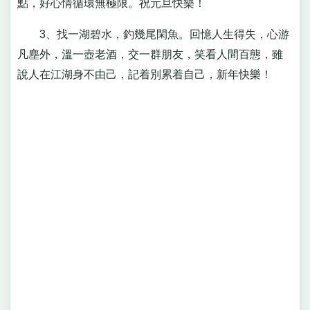
點，好心情循環無極限。祝元旦快樂！
3、找一湖碧水，釣幾尾閑魚。回憶人生得失，心游
凡塵外，溫一壺老酒，交一群朋友，笑看人間百態，雖
說人在江湖身不由己，記着別累着自己，新年快樂！