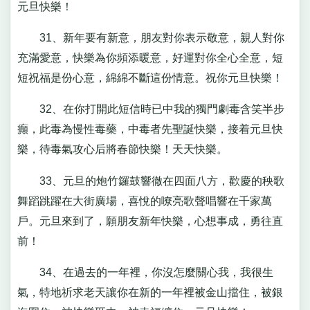
元旦快樂！
31、新年要有新意，朋友對你表示敬意，親人對你
充滿愛意，快樂為你頻添暖意，好運對你全心全意，短
短祝福是份心意，綿綿不斷這份情意。祝你元旦快樂！
32、在你打開此短信時已中我的獨門劇毒含笑半步
癲，此毒為慢性毒藥，中毒者先聖誕快樂，接着元旦快
樂，待毒氣攻心后將春節快樂！天天快樂。
33、元旦的炮竹鑼鼓響徹在四面八方，歡慶的秧歌
舞蹈跳躍在大街廣場，喜悅的嘹亮歌聲唱響在千家萬
戶。元旦來到了，願朋友新年快樂，心想事成，勇往直
前！
34、在過去的一年裡，你沒怎麼關心我，我很生
氣，特地祈求老天讓你在新的一年裡被金山擋住，被銀