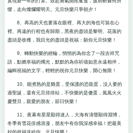
實現新一年的打算。鼓起勇氣開拓奮進，披荊斬棘何所
懼，走向燦爛耀明天。元旦快樂只爭朝夕！
8、再高的天也要落在眼裡、再大的海也可裝在心
裡、再遠的行程也有歸期，黑夜的盡頭是黎明、花落的
盡頭是收穫，我目光的盡頭是祝福：願你元旦快樂！
9、轉動快樂的經輪，悄悄的為你念了一段吉祥咒
語，點燃幸福的燭光，默默的為你祈禱如意永遠相伴，
編輯祝福的文字，輕輕的祝你元旦快樂，開心無限！
10、能煮熟的是雞蛋，受保護的恐龍蛋，沒人要的
過聖誕，還有元旦排排站，不快樂的是傻蛋，風風火火
慶雙旦，親愛的朋友，節日快樂！
11、夜幕有星星顯得迷人，大海有濤聲顯得淵博，
冬季有雪花倍感浪漫，朋友中有你我深感幸福！把最美
好的祝福送給你，元旦快樂！