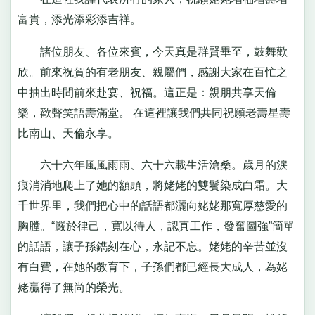
富貴，添光添彩添吉祥。
諸位朋友、各位來賓，今天真是群賢畢至，鼓舞歡
欣。前來祝賀的有老朋友、親屬們，感謝大家在百忙之
中抽出時間前來赴宴、祝福。這正是：親朋共享天倫
樂，歡聲笑語壽滿堂。 在這裡讓我們共同祝願老壽星壽
比南山、天倫永享。
六十六年風風雨雨、六十六載生活滄桑。歲月的淚
痕消消地爬上了她的額頭，將姥姥的雙鬢染成白霜。大
千世界里，我們把心中的話語都灑向姥姥那寬厚慈愛的
胸膛。“嚴於律己，寬以待人，認真工作，發奮圖強”簡單
的話語，讓子孫鐫刻在心，永記不忘。姥姥的辛苦並沒
有白費，在她的教育下，子孫們都已經長大成人，為姥
姥贏得了無尚的榮光。