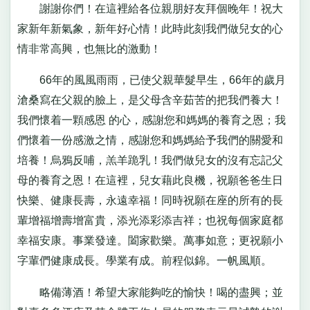
謝謝你們！在這裡給各位親朋好友拜個晚年！祝大
家新年新氣象，新年好心情！此時此刻我們做兒女的心
情非常高興，也無比的激動！
66年的風風雨雨，已使父親華髮早生，66年的歲月
滄桑寫在父親的臉上，是父母含辛茹苦的把我們養大！
我們懷着一顆感恩 的心，感謝您和媽媽的養育之恩；我
們懷着一份感激之情，感謝您和媽媽給予我們的關愛和
培養！烏鴉反哺，羔羊跪乳！我們做兒女的沒有忘記父
母的養育之恩！在這裡，兒女藉此良機，祝願爸爸生日
快樂、健康長壽，永遠幸福！同時祝願在座的所有的長
輩增福增壽增富貴，添光添彩添吉祥；也祝每個家庭都
幸福安康。事業發達。闔家歡樂。萬事如意；更祝願小
字輩們健康成長。學業有成。前程似錦。一帆風順。
略備薄酒！希望大家能夠吃的愉快！喝的盡興；並