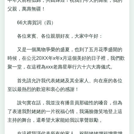
中年人前程似錦，共鑄輝煌！祝我們今天的壽星，我的
父親，萬壽無疆！
66大壽賀詞（四）
各位來賓、各位親朋好友，大家中午好：
又是一個萬物爭榮的盛夏，也到了五月花季盛開的
時候，在公元20XX年x年x月這個美好的日子裡，我們歡
聚一堂，在這裡為xxx老壽星舉行六十六大壽儀式。
首先請允許我代表姥姥及其全家人、向在座的各位
至以最熱烈的歡迎和衷心的感謝！
說句實在話，我並沒有播音員那磁性的嗓音，但為
了表達我對姥姥的一片祝福心情，我滿臉微笑地登上這
主持的舞台，還希望大家能給我以掌聲鼓勵 。
在這裡我謹代表所有的家人，祝願姥姥增福增壽增