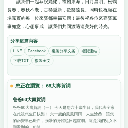
讓我們一起恭祝姥姥，福如東海，日月昌明。松鶴
長春，春秋不老，古稀重新，歡樂遠長。同時也祝願在
場嘉賓的每一位來賓都幸福安康！最後祝各位來嘉賓萬
事如意，心想事成，讓我們共同渡過這美好的時光。
分享這篇內容
LINE
Facebook
複製分享文案
複製連結
下載TXT
複製全文
您正在瀏覽： 66大壽賀詞
爸爸60大壽賀詞
爸爸60大壽賀詞（一） 今天是您六十歲生日，我代表全家
在此祝您生日快樂！ 六十歲的風風雨雨，人生滄桑，讓您
的兩鬢早已斑白，強壯的身體也日趨虛弱。這是我們兒女不
願看到的，但這...