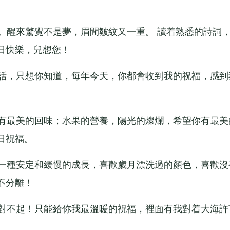
醒來驚覺不是夢，眉間皺紋又一重。 讀着熟悉的詩詞
日快樂，兒想您！
話，只想你知道，每年今天，你都會收到我的祝福，感到
有最美的回味；水果的營養，陽光的燦爛，希望你有最美
日祝福。
一種安定和緩慢的成長，喜歡歲月漂洗過的顏色，喜歡沒
不分離！
對不起！只能給你我最溫暖的祝福，裡面有我對着大海許