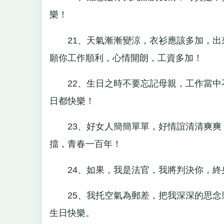
樂！
21、天氣漸漸變涼，衣衫應該多加，出
願你工作順利，心情開朗，工資多加！
22、生日之時不要忘記母親，工作當中
日都快樂！
23、好女人簡簡單單，好情誼清清爽爽
擋，青春一百年！
24、如果，我是法官，我將判決你，終
25、我托空氣為郵差，把我深深的思念
生日快樂。