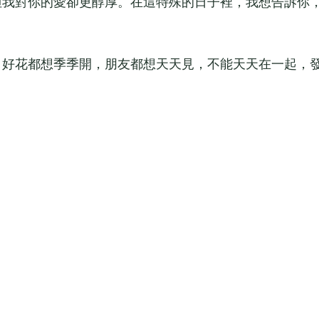
我對你的愛卻更醇厚。在這特殊的日子裡，我想告訴你
好花都想季季開，朋友都想天天見，不能天天在一起，