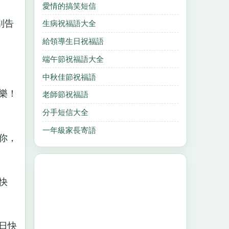
愛情的搞笑短信
別告
生病祝福語大全
給領導生日祝福語
端午節祝福語大全
中秋佳節祝福語
樂！
老師節祝福語
分手短信大全
一年級家長寄語
你，
快
日快