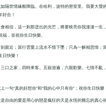
如隔世情緣般降臨。在哈利，波特的密室里。我要大聲
年好合！
會相信，這一剎那迸出的光芒，將要映亮你我漫漫一生
祝福，並祝你生日快樂。
刻親近；當行雲愛上流水不惜下墜；只為一解相思情；
生日快樂！
三口之家，四時來客。五嶽游遍，六親歡樂。七情不亂
一句“真的好想你”和“我的心中只有你”；祝你生日快樂
是自由的愛是用心的戀是瘋狂的天是永恆的難忘的真心