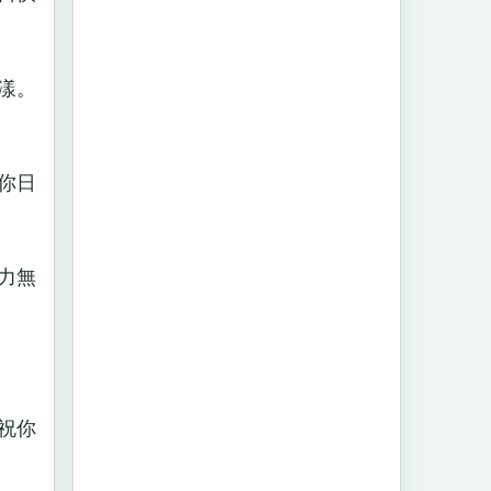
漾。
你日
力無
祝你