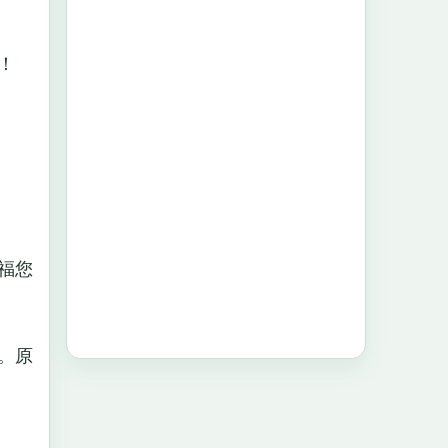
！
福您
。原