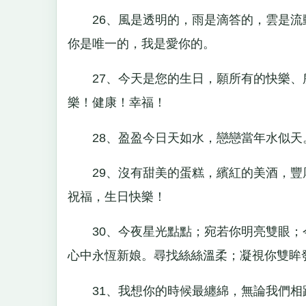
26、風是透明的，雨是滴答的，雲是流
你是唯一的，我是愛你的。
27、今天是您的生日，願所有的快樂、
樂！健康！幸福！
28、盈盈今日天如水，戀戀當年水似天
29、沒有甜美的蛋糕，繽紅的美酒，豐
祝福，生日快樂！
30、今夜星光點點；宛若你明亮雙眼；
心中永恆新娘。尋找絲絲溫柔；凝視你雙眸
31、我想你的時候最纏綿，無論我們相