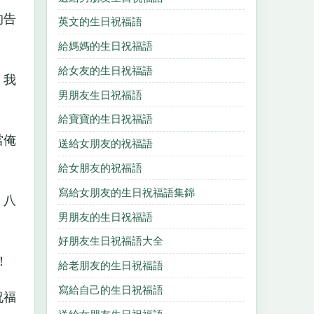
的告
英文的生日祝福語
給媽媽的生日祝福語
給女友的生日祝福語
，我
男朋友生日祝福語
給寶寶的生日祝福語
當俺
送給女朋友的祝福語
給女朋友的祝福語
寫給女朋友的生日祝福語集錦
，八
男朋友的生日祝福語
好朋友生日祝福語大全
！
給老朋友的生日祝福語
寫給自己的生日祝福語
祝福