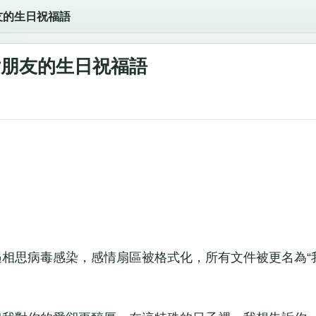
友的生日祝福語
女朋友的生日祝福語
思病毒感染，感情扇區被格式化，所有文件被更名為“