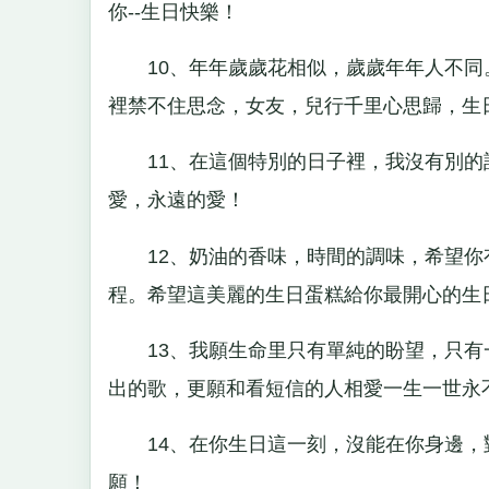
你--生日快樂！
10、年年歲歲花相似，歲歲年年人不同。
裡禁不住思念，女友，兒行千里心思歸，生
11、在這個特別的日子裡，我沒有別的
愛，永遠的愛！
12、奶油的香味，時間的調味，希望你
程。希望這美麗的生日蛋糕給你最開心的生
13、我願生命里只有單純的盼望，只有
出的歌，更願和看短信的人相愛一生一世永
14、在你生日這一刻，沒能在你身邊，
願！