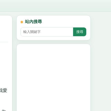
站內搜尋
我愛