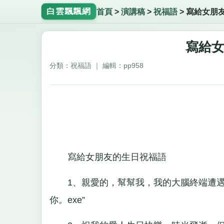
白雲飄飄網
首頁
>
演講稿
>
祝福語
>
寫給女朋
寫給
分類：祝福語 ｜ 編輯：pp958
寫給女朋友的生日祝福語
1、親愛的，幫幫我，我的大腦終端遭遇相
你。exe”