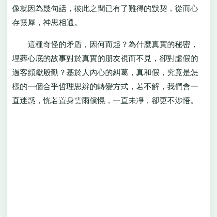
像就因為幾句話，彼此之間已有了難得的默契，從而心
存靈犀，神思相通。
這種奇怪的矛盾，因何而起？為什麼真實的秘密，
埋葬心底的故事對於真實的朋友視而不見，卻對虛假的
過客頻獻殷勤？基於人內心的糾葛，真和假，究竟是怎
樣的一個合乎哲理思辨的轉變方式，若不解，我們會一
直迷惑，恍若置身雲雨儻愰，一直未凈，卻更不涉悟。