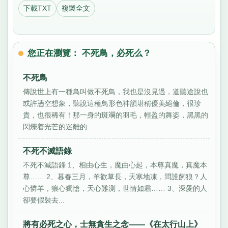
下載TXT
複製全文
您正在瀏覽： 不死鳥，必死么？
不死鳥
傳說世上有一種鳥叫做不死鳥，我也是沒見過，道聽途說也
或許憑空想象，聽說這種鳥形色神韻堪稱優美絕倫，很珍
貴，也很稀有！那一身的斑斕的羽毛，輕盈的舞姿，黑黑的
閃爍着光芒的迷離的...
不死不滅語錄
不死不滅語錄 1、相由心生，魔由心起，本尊真魔，真魔本
尊…… 2、暮春三月，羊歡草長，天寒地凍，問誰飼狼？人
心憐羊，狼心獨愴，天心難測，世情如霜…… 3、深愛的人
卻要假裝去...
將有必死之心，士無貪生之念——《在太行山上》