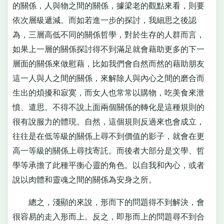
的關係，人與物之間的關係，據梁老的觀點來看，則要
依次層級遞減。而如若進一步的探討，我細思之後認
為，三層高低不同的關係哲學，對於生存的人群而言，
如果上一層的關係探討得不到滿足就會藉助更多的下一
層面的關係來做慰藉，比如我們會自然而然的藉助朋友
這一人與人之間的關係，來解除人與內心之間的磨合而
生出的煩擾和寂寞，而女人也常常以購物，吃美食來泄
憤、遣思。不得不說上面兩個關係的轉化是這種規則的
很有說服力的體現。自然，這個規則反過來也會成立，
往往是在低等級的關係上尋不到價值的影子，就會在更
高一等級的關係上尋找寄託。而後者大部分是文學、哲
學等承擔了此種平衡心靈的角色。以自我和內心，或者
說以肉體和靈魂之間的關係為安身之所。
總之，淺顯的來說，形而下的問題得不到解決，會
很容易的走入形而上。反之，即形而上的問題尋不到合