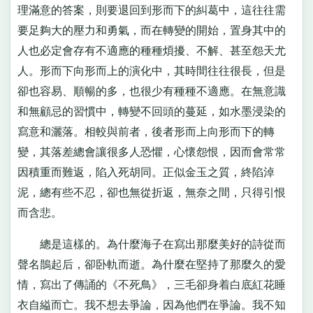
理滿意的答案，則要退回到形而下的糾葛中，這往往需
要足夠大的壓力和勇氣，而在轉變的開始，置身其中的
人也必定會存有不適應的種種煩擾、不解、甚至怨天尤
人。形而下向形而上的演化中，其時間往往很長，但是
卻也容易、順暢的多，也很少有種種不適應。在無意識
和無顧忌的習慣中，轉變不回頭的蔓延，如水墨浸染的
寫意和灑落。相較與前者，後者形而上向形而下的轉
變，其落差總會讓很多人恐懼，心懷怨恨，因而會常常
因積重而難返，陷入死胡同。正似金玉之質，終陷淖
泥，總有些不忍，卻也無從折返，無奈之間，只得引恨
而含悲。
總是這樣的。為什麼海子在寫出那麼美好的詩從而
聲名鵲起后，卻卧軌而逝。為什麼在堅持了那麼久的愛
情，寫出了傳誦的《不死鳥》，三毛卻身着白底紅花睡
衣自縊而亡。我不想去爭論，因為他們在爭論。我不知