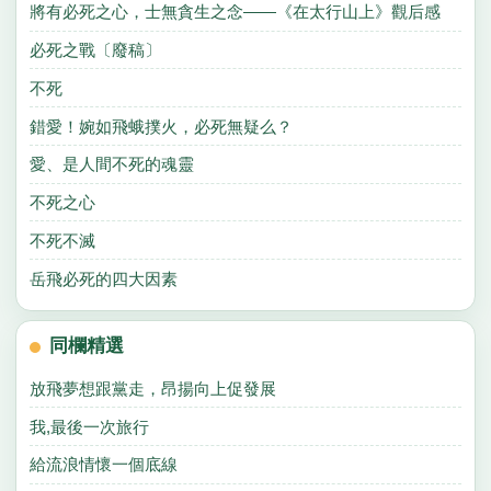
將有必死之心，士無貪生之念——《在太行山上》觀后感
必死之戰〔廢稿〕
不死
錯愛！婉如飛蛾撲火，必死無疑么？
愛、是人間不死的魂靈
不死之心
不死不滅
岳飛必死的四大因素
同欄精選
放飛夢想跟黨走，昂揚向上促發展
我,最後一次旅行
給流浪情懷一個底線