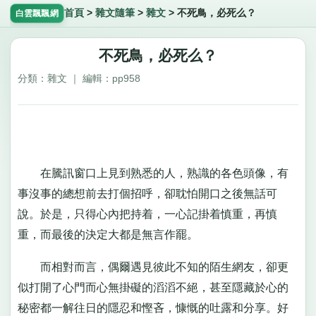
首頁
>
雜文隨筆
>
雜文
>
不死鳥，必死么？
白雲飄飄網
不死鳥，必死么？
分類：雜文 ｜ 編輯：pp958
在騰訊窗口上見到熟悉的人，熟識的各色頭像，有
事沒事的總想前去打個招呼，卻耽怕開口之後無話可
說。於是，只得心內把持着，一心記掛着慎重，再慎
重，而最後的決定大都是無言作罷。
而相對而言，偶爾遇見彼此不知的陌生網友，卻更
似打開了心門而心無掛礙的滔滔不絕，甚至隱藏於心的
秘密都一解往日的隱忍和慳吝，慷慨的吐露和分享。好