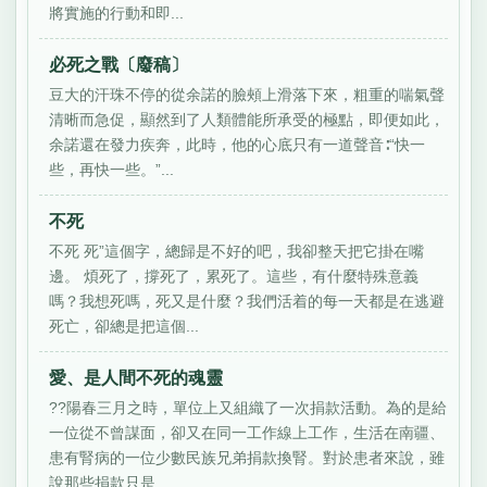
將實施的行動和即...
必死之戰〔廢稿〕
豆大的汗珠不停的從余諾的臉頰上滑落下來，粗重的喘氣聲
清晰而急促，顯然到了人類體能所承受的極點，即便如此，
余諾還在發力疾奔，此時，他的心底只有一道聲音∶“快一
些，再快一些。”...
不死
不死 死”這個字，總歸是不好的吧，我卻整天把它掛在嘴
邊。 煩死了，撐死了，累死了。這些，有什麼特殊意義
嗎？我想死嗎，死又是什麼？我們活着的每一天都是在逃避
死亡，卻總是把這個...
愛、是人間不死的魂靈
??陽春三月之時，單位上又組織了一次捐款活動。為的是給
一位從不曾謀面，卻又在同一工作線上工作，生活在南疆、
患有腎病的一位少數民族兄弟捐款換腎。對於患者來說，雖
說那些捐款只是...