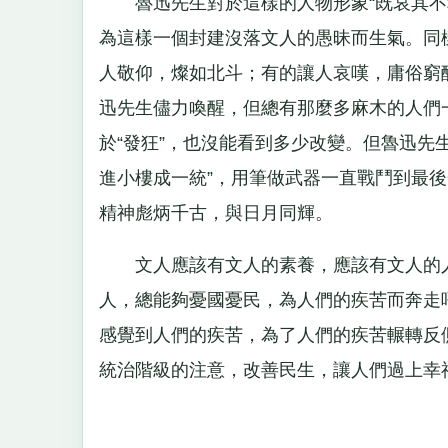
魯迅先生對於這樣的人物形象“既哀其不幸
為這樣一個封建沒落文人的愚昧而生氣。同
人敬仰，燦如北斗；有的讓人哀嘆，庸俗窮
迅先生儘力喚醒，但總有那麼多麻木的人們
於“發狂”，也沒能看到多少改變。但魯迅先
進小樓成一統”，用筆做武器一直戰鬥到最
精神彪炳千古，與日月同輝。
文人應該有文人的素養，應該有文人的人
人，總能夠憂國憂民，為人們的疾苦而奔走
感覺到人們的疾苦，為了人們的疾苦輾轉反
統治階級的注意，改善民生，讓人們過上幸福