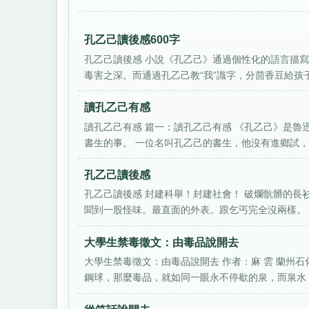
孔乙己讀後感600字
孔乙己讀後感 小說《孔乙己》通過個性化的語言描
毒害之深。而通過孔乙己教“我”識字，分茴香豆給孩子們
讀孔乙己有感
讀孔乙己有感 篇一：讀孔乙己有感 《孔乙己》是
書生的事。 一位名叫孔乙己的書生，他沒有進鄉試，別
孔乙己讀後感
孔乙己讀後感 封建科舉！封建社會！ 破爛骯髒的
聞到一股怪味。最直面的外表。跟乞丐完全沒兩樣。 去
大學生禁毒徵文：由毒品說開去
大學生禁毒徵文：由毒品說開去 作者：麻 雲 蘭州
鋼球，那麼毒品，就如同一眼永不停歇的泉，而泉水，滿