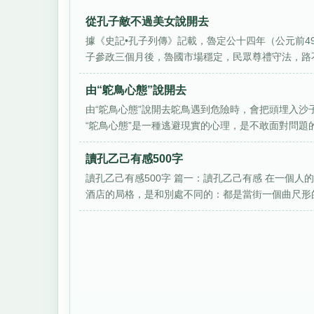
從孔子敵不過美女說開去
據《史記•孔子列傳》記載，魯定公十四年（公元前4
子參政三個月後，魯國市場穩定，民眾尊禮守法，路不
由“鴕鳥心態”說開去
由“鴕鳥心態”說開去鴕鳥遇到危險時，會把頭埋入沙
“鴕鳥心態”是一種逃避現實的心理，是不敢面對問題的儒
讀孔乙己有感500字
讀孔乙己有感500字 篇一：讀孔乙己有感 在一個
酒店的局格，是和別處不同的：都是當街一個曲尺形的大