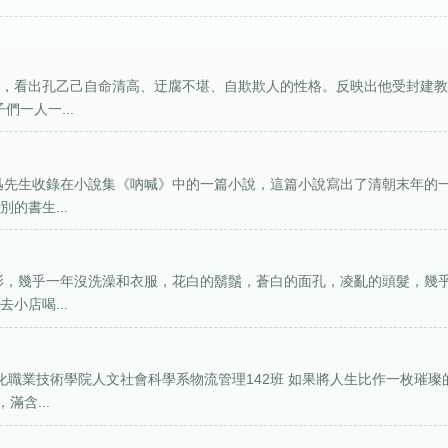
寫，看出孔乙己自命清高、迂腐不堪、自欺欺人的性格。反映出他受封建
一人一...
魯迅先生收錄在小說集《吶喊》中的一篇小說，這篇小說寫出了清朝末年的
的書生...
長衫，幾乎一年沒洗澡和衣服，花白的鬍鬚，蒼白的面孔，凌亂的頭髮，幾
小店喝...
石化職業技術學院人文社會科學系物流管理142班 如果將人生比作一枚璀璨
含...