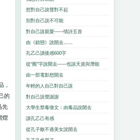
想對自己說聲對不起
別對自己說不可能
對自己說親愛——情詩五首
由《錯戀》說開去……
孔乙己讀後感600字
從“囿”字說開去——也談天資與潛能
由一部電影想開去
品，
年輕的人自己對自己說
己的
對自己說聲謝謝
迅先
大學生禁毒徵文：由毒品說開去
熠熠
讀孔乙己有感
從孔子敵不過美女說開去