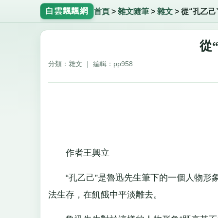
白雲飄飄網
首頁
>
雜文隨筆
>
雜文
>
從“孔乙己
從
分類：雜文 ｜ 編輯：pp958
作者王興立
“孔乙己”是魯迅先生筆下的一個人物形象
法生存，在飢餓中平淡離去。