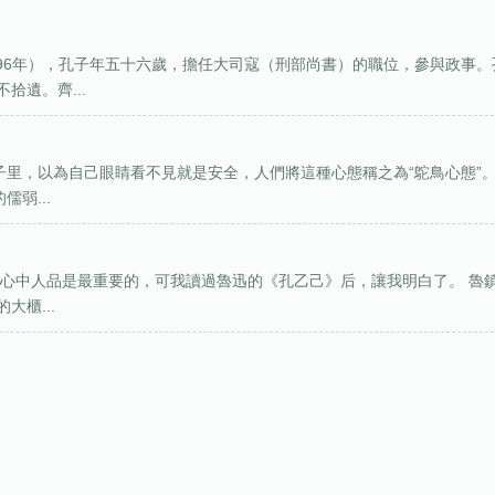
96年），孔子年五十六歲，擔任大司寇（刑部尚書）的職位，參與政事。
拾遺。齊...
子里，以為自己眼睛看不見就是安全，人們將這種心態稱之為“鴕鳥心態”
弱...
人的心中人品是最重要的，可我讀過魯迅的《孔乙己》后，讓我明白了。 魯
櫃...