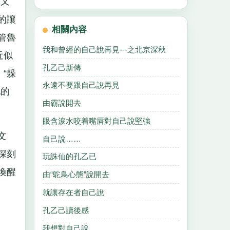
，又
的讓
相關內容
管魯
我和曾經的自己說再見---之北京深秋
近似
孔乙己新傳
“躲
永遠不要跟自己說再見
他的
由霸說開去
眼含淚水咬着嘴唇對自己說堅強
文
自己說……
深刻
玩誅仙的孔乙已
喚醒
由“鴕鳥心態”說開去
就讓存在者自己說
孔乙己讀後感
我想對自己說