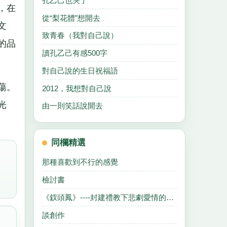
孔乙己也哭了
，在
從“梨花體”想開去
文
致青春（我對自己說）
的品
讀孔乙己有感500字
對自己說的生日祝福語
蕩。
2012，我想對自己說
光
由一則笑話說開去
同欄精選
那種喜歡到不行的感覺
檢討書
《釵頭鳳》----封建禮教下悲劇愛情的對唱
談創作