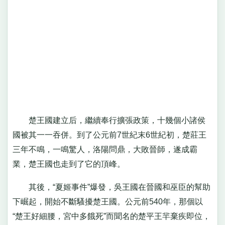
楚王國建立后，繼續奉行擴張政策，十幾個小諸侯
國被其一一吞併。到了公元前7世紀末6世紀初，楚莊王
三年不鳴，一鳴驚人，洛陽問鼎，大敗晉師，遂成霸
業，楚王國也走到了它的頂峰。
其後，“夏姬事件”爆發，吳王國在晉國和巫臣的幫助
下崛起，開始不斷騷擾楚王國。公元前540年，那個以
“楚王好細腰，宮中多餓死”而聞名的楚平王羋棄疾即位，