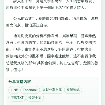
詩人的不幸，竟是文學的萬幸，人生的悲劇造就了
屈原這位中國歷史上第一個留下名字的偉大詩人。
公元前278年，秦將白起攻陷郢都。消息傳來，屈原
萬念俱灰，投汨羅江自盡。
通過對史實的分析不難看出，屈原早期，楚國雖然
衰敗，但實力猶在，如果勵精圖治，完全可以與秦國抗
衡。但是，由於楚王不思進取，奸臣當道，排擠忠良，
致使內政外交混亂不堪，國事迅速敗壞。這不由得使我
想起黃炎培的那句“其興也勃焉，其亡也忽焉”。楚國的教
訓，值得！
分享這篇內容
LINE
Facebook
複製分享文案
複製連結
下載TXT
複製全文