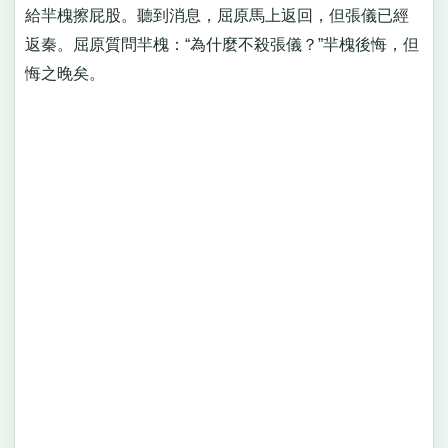
給羋槐擦屁股。聽到消息，屈原馬上返回，但張儀已經
返秦。屈原質問羋槐：“為什麼不殺張儀？”羋槐後悔，但
悔之晚矣。