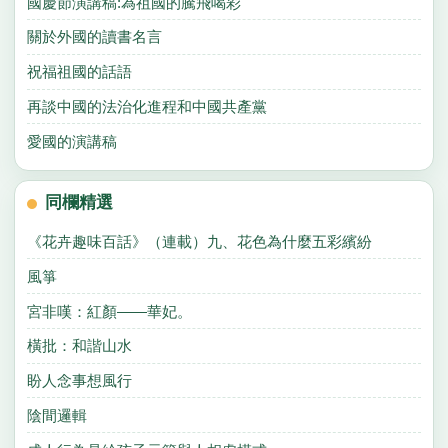
國慶節演講稿:為祖國的騰飛喝彩
關於外國的讀書名言
祝福祖國的話語
再談中國的法治化進程和中國共產黨
愛國的演講稿
同欄精選
《花卉趣味百話》（連載）九、花色為什麼五彩繽紛
風箏
宮非嘆：紅顏——華妃。
橫批：和諧山水
盼人念事想風行
陰間邏輯