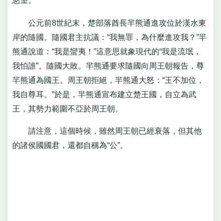
慾望。
公元前8世紀末，楚部落酋長羋熊通進攻位於漢水東
岸的隨國。隨國君主抗議：“我無罪，為什麼進攻我？”羋
熊通說道：“我是蠻夷！”這意思就象現代的“我是流氓，
我怕誰”。隨國大敗。羋熊通要求隨國向周王朝報告，尊
羋熊通為國王。周王朝拒絕，羋熊通大怒：“王不加位，
我自尊耳。”於是，羋熊通宣布建立楚王國，自立為武
王，其勢力範圍不亞於周王朝。
請注意，這個時候，雖然周王朝已經衰落，但其他
的諸侯國國君，還都自稱為“公”。