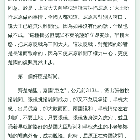
同意。於是，上官大夫向羋槐進讒言誣陷屈原：“大王吩
咐屈原做的事情，全國人都知道。屈原常對別人誇口，
說大王已經無法離開他。因為如果沒有他的話，什麼也
做不成。”這種拙劣但屢試不爽的誣陷立即奏效。羋槐大
怒，把屈原貶黜為三閭大夫。這次貶黜，對楚國的影響
是長遠而致命的，因為它使屈原離開了權力中心，更使
楚國的復興戛然止步。
第二個奸臣是靳尚。
齊楚結盟，秦國“患之”，公元前313年，派出張儀挑
撥離間。張儀挑撥離間成功，卻又不兌現承諾，羋槐大
怒，出兵伐秦，卻大敗而回。兩國議和，羋槐情緒左右
判斷，不要土地，只要張儀。張儀隻身深入虎穴，並且
憑着早就賄賂好的楚國大臣靳尚和羋槐先生的小老婆鄭
袖的裡應外合，成功脫險。此時，屈原正在齊國訪問，