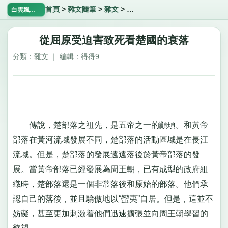
首頁
>
雜文隨筆
>
雜文
>
從屈原受迫害致死看楚國的衰落
白雲飄飄網
從屈原受迫害致死看楚國的衰落
分類：雜文 ｜ 編輯：得得9
傳說，楚部落之祖先，是五帝之一的顓頊。和黃帝
部落在黃河流域發展不同，楚部落的活動區域是在長江
流域。但是，楚部落的發展遠遠落後於黃帝部落的發
展。當黃帝部落已經發展為周王朝，已有成型的政府組
織時，楚部落還是一個非常落後和原始的部落。他們承
認自己的落後，並且驕傲地以“蠻夷”自居。但是，這並不
妨礙，甚至更加刺激着他們迅速擴張並向周王朝學習的