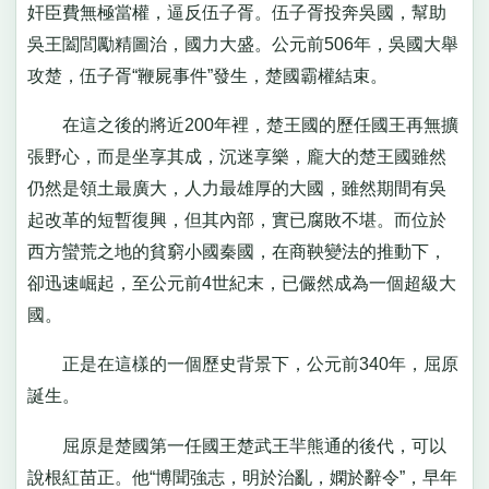
奸臣費無極當權，逼反伍子胥。伍子胥投奔吳國，幫助
吳王闔閭勵精圖治，國力大盛。公元前506年，吳國大舉
攻楚，伍子胥“鞭屍事件”發生，楚國霸權結束。
在這之後的將近200年裡，楚王國的歷任國王再無擴
張野心，而是坐享其成，沉迷享樂，龐大的楚王國雖然
仍然是領土最廣大，人力最雄厚的大國，雖然期間有吳
起改革的短暫復興，但其內部，實已腐敗不堪。而位於
西方蠻荒之地的貧窮小國秦國，在商鞅變法的推動下，
卻迅速崛起，至公元前4世紀末，已儼然成為一個超級大
國。
正是在這樣的一個歷史背景下，公元前340年，屈原
誕生。
屈原是楚國第一任國王楚武王羋熊通的後代，可以
說根紅苗正。他“博聞強志，明於治亂，嫻於辭令”，早年