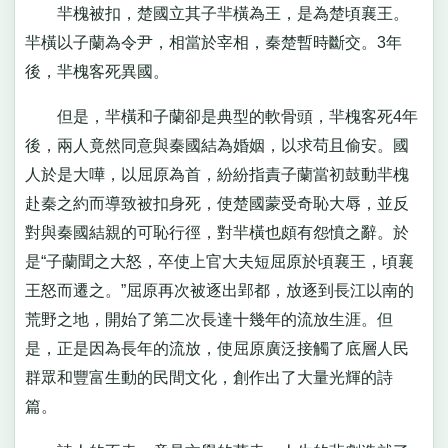
羋槐被扣，楚國立其子羋橫為王，是為楚頃襄王。
羋橫以子蘭為令尹，相當於宰相，秦楚暫時斷交。3年
後，羋槐客死異國。
但是，羋橫和子蘭卻是典型的軟骨頭，羋槐客死4年
後，兩人竟然同意與秦國結為婚姻，以求苟且偷安。國
人於是大嘩，以屈原為首，紛紛指責子蘭當初鼓動羋槐
赴秦之約而導致被扣身死，使楚國蒙受奇恥大辱，並反
對與秦國結親的可恥行徑，對羋橫也頗有怨憤之辭。於
是“子蘭聞之大怒，卒使上官大夫短屈原於頃襄王，頃襄
王怒而遷之。”屈原再次被逐出郢都，放逐到長江以南的
荒野之地，開始了第二次長達十幾年的流放生涯。但
是，正是因為長年的流放，使屈原廣泛接觸了底層人民
群眾和豐富生動的民間文化，創作出了大量光輝的詩
篇。