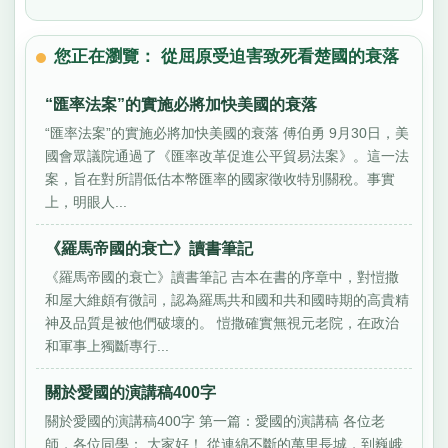
您正在瀏覽： 從屈原受迫害致死看楚國的衰落
“匯率法案”的實施必將加快美國的衰落
“匯率法案”的實施必將加快美國的衰落 傅伯勇 9月30日，美
國會眾議院通過了《匯率改革促進公平貿易法案》。這一法
案，旨在對所謂低估本幣匯率的國家徵收特別關稅。事實
上，明眼人...
《羅馬帝國的衰亡》讀書筆記
《羅馬帝國的衰亡》讀書筆記 吉本在書的序章中，對愷撒
和屋大維頗有微詞，認為羅馬共和國和共和國時期的高貴精
神及品質是被他們破壞的。 愷撒確實無視元老院，在政治
和軍事上獨斷專行...
關於愛國的演講稿400字
關於愛國的演講稿400字 第一篇：愛國的演講稿 各位老
師，各位同學： 大家好！ 從連綿不斷的萬里長城，到巍峨