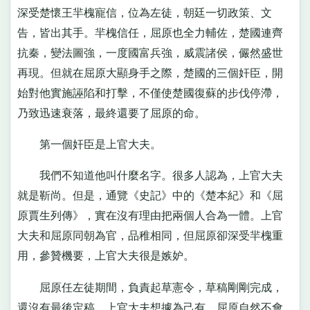
深受楚懷王羋槐寵信，位為左徒，朝廷一切政策、文
告，皆出其手。羋槐信任，屈原也全力輔佐，楚國連齊
抗秦，變法圖強，一度國富兵強，威震諸侯，儼然盛世
再現。但就在屈原大顯身手之際，楚國的三個奸臣，開
始對他實施誣陷和打擊，不僅使楚國復蘇的步伐停滯，
乃致迅速衰落，最終還要了屈原的命。
第一個奸臣是上官大夫。
我們不知道他叫什麼名字。很多人認為，上官大夫
就是靳尚。但是，通覽《史記》中的《楚本紀》和《屈
原賈生列傳》，實在沒有理由把兩個人合為一體。上官
大夫和屈原同朝為官，品稚相同，但屈原卻深受羋槐重
用，參贊機要，上官大夫很是嫉妒。
屈原任左徒期間，負責起草憲令，草稿剛剛完成，
還沒有最後定稿，上官大夫想據為己有，屈原自然不會