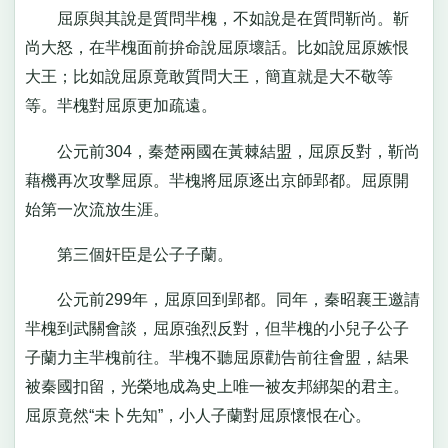
屈原與其說是質問羋槐，不如說是在質問靳尚。靳
尚大怒，在羋槐面前拚命說屈原壞話。比如說屈原嫉恨
大王；比如說屈原竟敢質問大王，簡直就是大不敬等
等。羋槐對屈原更加疏遠。
公元前304，秦楚兩國在黃棘結盟，屈原反對，靳尚
藉機再次攻擊屈原。羋槐將屈原逐出京師郢都。屈原開
始第一次流放生涯。
第三個奸臣是公子子蘭。
公元前299年，屈原回到郢都。同年，秦昭襄王邀請
羋槐到武關會談，屈原強烈反對，但羋槐的小兒子公子
子蘭力主羋槐前往。羋槐不聽屈原勸告前往會盟，結果
被秦國扣留，光榮地成為史上唯一被友邦綁架的君主。
屈原竟然“未卜先知”，小人子蘭對屈原懷恨在心。