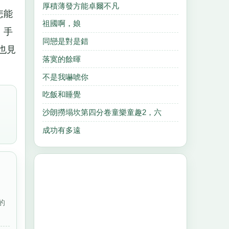
厚積薄發方能卓爾不凡
怎能
祖國啊，娘
、手
同戀是對是錯
也見
落寞的餘暉
不是我嚇唬你
吃飯和睡覺
沙朗撈塌坎第四分卷童樂童趣2，六
成功有多遠
的