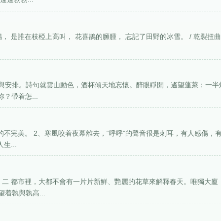
， 是誰在枝椏上高叫， 花喜鵲的臃腫， 忘記了田野的冰雪。 / 乾裂扭
與安排。詩句就雲山動色，酒杯傾天地忘懷。醉眼睜開，遙望蓬萊：一半
？帶着怎...
的不完美。 2、寒風咬着夜幕離去，“呼呼”的聲音很是刺耳，有人感傷，
...
 二 都市裡，大都不會有一片片新鮮、艷麗的花草來解釋春天。唯獨大廈
着孰與孰高...