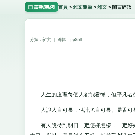
白雲飄飄網
首頁
>
雜文隨筆
>
雜文
>
閑言碎語
分類：雜文 ｜ 編輯：pp958
人生的道理每個人都能看懂，但平凡者從
人說人言可畏，估計謠言可畏、嚼舌可畏
有人說待到明日一定怎樣怎樣，一定好好