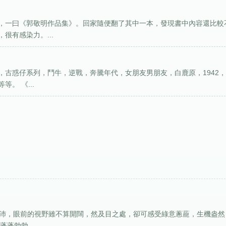
，一曰《郭敬明作品集》。回家隨便翻了其中一本，發現書中內容還比較
很有感染力。...
，古惑仔系列，鬥牛，逆戰，奔騰年代，女朋友男朋友，白鹿原，1942
。 《...
充沛，眼前的視野雖不算開闊，然及目之處，卻可感受綠意蔥蘢，生機盎然
蓬勃勃...