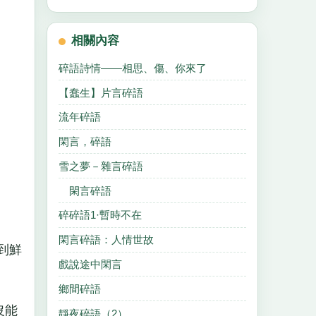
相關內容
碎語詩情——相思、傷、你來了
【蠢生】片言碎語
流年碎語
閑言，碎語
雪之夢－雜言碎語
閑言碎語
碎碎語1·暫時不在
閑言碎語：人情世故
到鮮
戲說途中閑言
鄉間碎語
沒能
靜夜碎語（2）