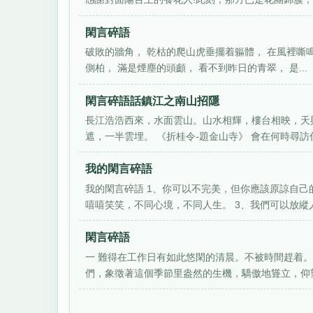
閑言碎語
破敗的牆角， 乾枯的爬山虎垂擺着軀體， 在風裡嘶鳴
側柏， 滿是煙塵的頭顱， 看不到昨日的青翠， 是...
閑言碎語話鎮江之南山招隱
長江浩浩西來，水面雲山。山水相輝，樓台相映，天
遮，一半雲埋。 《折桂令-題金山寺》 會在何時尋訪你
我的閑言碎語
我的閑言碎語 1、你可以不完美，但你應該原諒自己
嘻嘻笑笑，不同心境，不同人生。 3、我們可以放縱人生
閑言碎語
一 難得在工作日有如此悠閑的清晨。不被時間趕着。
們，象徵著這個季節里盎然的生機，驕傲地聳立，仰望