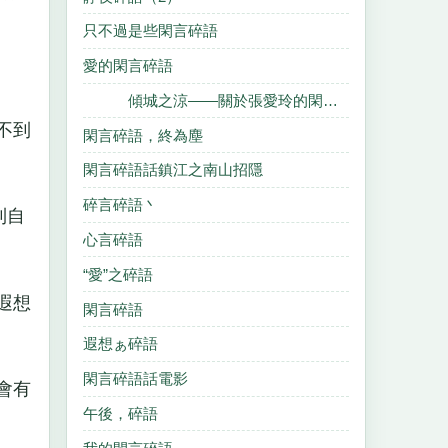
只不過是些閑言碎語
愛的閑言碎語
傾城之涼——關於張愛玲的閑言碎語
不到
閑言碎語，終為塵
閑言碎語話鎮江之南山招隱
碎言碎語丶
到自
心言碎語
“愛”之碎語
遐想
閑言碎語
遐想ぁ碎語
閑言碎語話電影
會有
午後，碎語