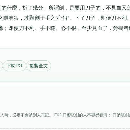
的什麼，析了幾分。所謂剖，是要用刀子的，不見血又
之穩准狠，才顯劊子手之“心狠”。下了刀子，即便刀不利
應；即便刀不利、手不穩、心不很，至少見血了，旁觀者
下載TXT
複製全文
別人時，必定不會被別人忘記。 E02 口蜜腹劍的人不容易看清； 口訥腹劍