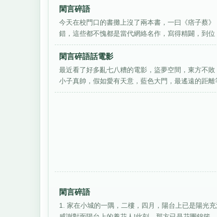
閑言碎語
今天在校門口的書攤上沒了兩本書，一曰《痞子蔡》
錯，這些都不愧都是當代網絡名作，寫得精闢，到位，
閑言碎語話電影
最近看了好多亂七八糟的電影，盜夢空間，東方不敗
小子真帥，假如愛有天意，藍色大門，最遙遠的距離等等
閑言碎語
1. 家在小城的一隅，二樓，四月，陽台上已是陽光
感謝對面陽台上的養花人!此刻，那方已是花團錦簇，蓬