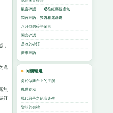
我的閑言碎語
散言碎語——過往紅塵皆虛無
閑言碎語：獨處相處群處
八月似錦碎語閑言
閑言碎語
靈魂的碎語
感，
夢來碎語
之處
同欄精選
勇於做舞台上的主演
毫無
亂世春秋
最好
現代戰爭之絕處逢生
變味的喪禮