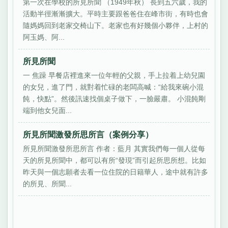
第一次在學校的所見所聞 （1949年秋） 長到五六歲，我的
活動半徑漸漸擴大。平時主要跟爸爸住在峰市街，有時也會
隨媽媽回到老家交椅山下。老家也有好幾個小夥伴，上村的
阿玉媽、阿...
所見所聞
一 焦躁 早餐店裡進來一位年輕的父親，手上拉着上幼兒園
的女兒，進了門，就對着忙碌的老闆高喊：“給我來碗小混
飩，快點”。然後訊速找個桌子做下，一臉嚴肅。 小混飩剛
端到他女兒面...
所見所聞激發所思所言（案例分享）
所見所聞激發所思所言 作者：藍月 其實我們每一個人從每
天的所見所聞中，都可以有所“發現”而引起所思所想。比如
昨天與一個志願者去看一位住院的日籍華人，途中就有許多
的所見、所聞...