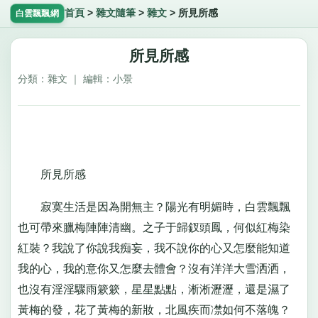
首頁
>
雜文隨筆
>
雜文
>
所見所感
白雲飄飄網
所見所感
分類：雜文 ｜ 編輯：小景
所見所感
寂寞生活是因為開無主？陽光有明媚時，白雲飄飄
也可帶來臘梅陣陣清幽。之子于歸釵頭鳳，何似紅梅染
紅裝？我說了你說我痴妄，我不說你的心又怎麼能知道
我的心，我的意你又怎麼去體會？沒有洋洋大雪洒洒，
也沒有淫淫驟雨簌簌，星星點點，淅淅瀝瀝，還是濕了
黃梅的發，花了黃梅的新妝，北風疾而凚如何不落魄？