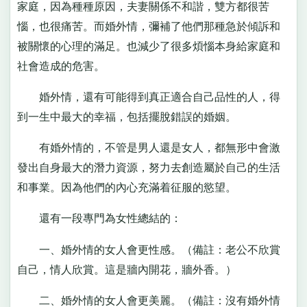
家庭，因為種種原因，夫妻關係不和諧，雙方都很苦
惱，也很痛苦。而婚外情，彌補了他們那種急於傾訴和
被關懷的心理的滿足。也減少了很多煩惱本身給家庭和
社會造成的危害。
婚外情，還有可能得到真正適合自己品性的人，得
到一生中最大的幸福，包括擺脫錯誤的婚姻。
有婚外情的，不管是男人還是女人，都無形中會激
發出自身最大的潛力資源，努力去創造屬於自己的生活
和事業。因為他們的內心充滿着征服的慾望。
還有一段專門為女性總結的：
一、婚外情的女人會更性感。（備註：老公不欣賞
自己，情人欣賞。這是牆內開花，牆外香。）
二、婚外情的女人會更美麗。（備註：沒有婚外情