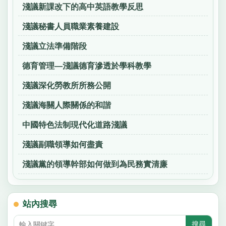
淺議新課改下的高中英語教學反思
淺議秘書人員職業素養建設
淺議立法準備階段
德育管理—淺議德育滲透於學科教學
淺議深化勞教所所務公開
淺議海關人際關係的和諧
中國特色法制現代化道路淺議
淺議副職領導如何盡責
淺議黨的領導幹部如何做到為民務實清廉
站內搜尋