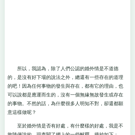
所以，我認為，除了人們公認的婚外情是不道德
的，是沒有好下場的說法之外，總還有一些存在的道理
的吧！因為任何事物的發生與存在，都有它的理由，也
可以說都是應運而生的，沒有一個無緣無故發生或存在
的事物。不然的話，為什麼很多人明知不對，卻還都願
意這樣做呢？
至於婚外情是否有好處，有什麼樣的好處，我是不
敢隨便說的。現查閱了網上的一些解釋，摘抄如下：